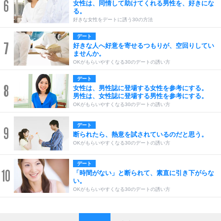
6
女性は、同情して助けてくれる男性を、好きにな
る。
好きな女性をデートに誘う30の方法
デート
7
好きな人へ好意を寄せるつもりが、空回りしてい
ませんか。
OKがもらいやすくなる30のデートの誘い方
デート
8
女性は、男性誌に登場する女性を参考にする。
男性は、女性誌に登場する男性を参考にする。
OKがもらいやすくなる30のデートの誘い方
デート
9
断られたら、熱意を試されているのだと思う。
OKがもらいやすくなる30のデートの誘い方
デート
10
「時間がない」と断られて、素直に引き下がらな
い。
OKがもらいやすくなる30のデートの誘い方