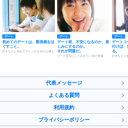
デート
デート
デート
初めてのデートは、緊張感をほ
デート前、不安になるのか、楽
デートコ
ぐすこと。
しみにするのか。
行けば、
それが問題だ。
る。
好きな人と初めてデートする30の心構え
デート直前にしておきたい30の準備
好きな人と
代表メッセージ
よくある質問
利用規約
プライバシーポリシー