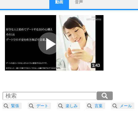
動画
音声
ストレス対策
1
他人と比べない。
いっそのこと、他人を見ない。
いらいらしない人になる30の方法
プラス思考
2
ポジティブになれない原因は、行動しないから。
ポジティブ思考になる30の方法
ストレス対策
3
人生、なんとかなるもの。
1:43
気楽に生きる30の方法
1.0倍速 （406KB 1分43秒）
1.5倍速 （271KB 1分9秒）
自分磨き
4
器の大きい人は、怒りを優しさで表現する。
2.0倍速 （204KB 51秒）
器の大きい人になる30の方法
2.5倍速 （163KB 41秒）
緊張
デート
楽しみ
言葉
メール
3.0倍速 （136KB 34秒）
プラス思考
5
ネガティブな人は、複雑に考える。
3.5倍速 （117KB 29秒）
ポジティブな人は、シンプルに考える。
4.0倍速 （102KB 25秒）
ポジティブ思考になる30の方法