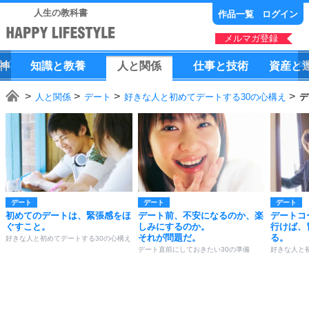
人生の教科書
作品一覧
ログイン
メルマガ登録
神
知識
と
教養
人
と
関係
仕事
と
技術
資産
と
人と関係
デート
好きな人と初めてデートする30の心構え
デ
デート
デート
デート
初めてのデートは、緊張感をほ
デート前、不安になるのか、楽
デートコ
ぐすこと。
しみにするのか。
行けば、
それが問題だ。
る。
好きな人と初めてデートする30の心構え
デート直前にしておきたい30の準備
好きな人と