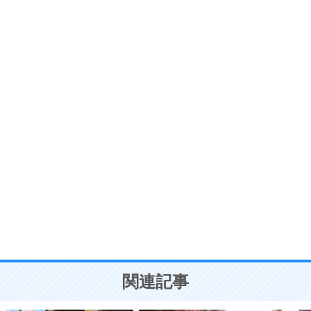
ストレス対策
6
価値観を捨てると、いらいらも消える。
いらいらしない人になる30の方法
プラス思考
7
気持ちはなくていいから、とにかく癖にしてしま
う。
ポジティブ思考になる30の方法
自分磨き
8
いらない物は、徹底的に捨てる。
気品と美しさを身につける30の方法
勉強法
9
謙虚な人こそ、本当に強い人。
頭の使い方がうまくなる30の方法
恋愛学
10
人を好きになったら、まず相手を徹底的に信じる
ことが大切。
恋する人が知っておきたい30の大切なこと
関連記事