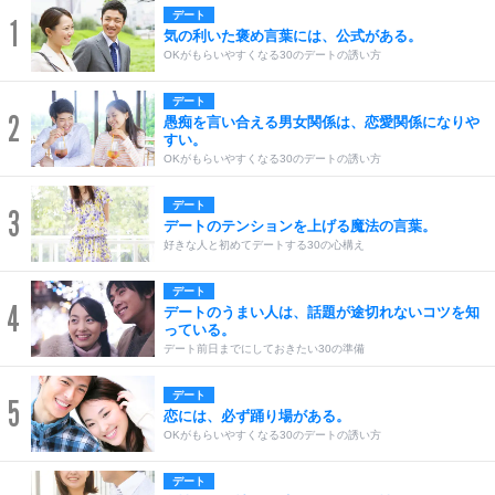
デート
1
気の利いた褒め言葉には、公式がある。
OKがもらいやすくなる30のデートの誘い方
デート
2
愚痴を言い合える男女関係は、恋愛関係になりや
すい。
OKがもらいやすくなる30のデートの誘い方
デート
3
デートのテンションを上げる魔法の言葉。
好きな人と初めてデートする30の心構え
デート
4
デートのうまい人は、話題が途切れないコツを知
っている。
デート前日までにしておきたい30の準備
デート
5
恋には、必ず踊り場がある。
OKがもらいやすくなる30のデートの誘い方
デート