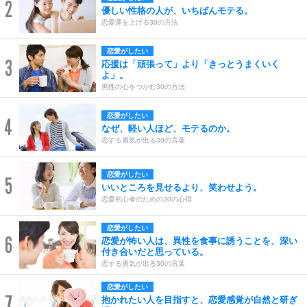
2
優しい性格の人が、いちばんモテる。
恋愛運を上げる30の方法
恋愛がしたい
3
応援は「頑張って」より「きっとうまくいく
よ」。
男性の心をつかむ30の方法
恋愛がしたい
4
なぜ、軽い人ほど、モテるのか。
恋する勇気が出る30の言葉
恋愛がしたい
5
いいところを見せるより、笑わせよう。
恋愛初心者のための30の心得
恋愛がしたい
6
恋愛が怖い人は、異性を食事に誘うことを、深い
付き合いだと思っている。
恋する勇気が出る30の言葉
恋愛がしたい
7
抱かれたい人を目指すと、恋愛感覚が自然と研ぎ