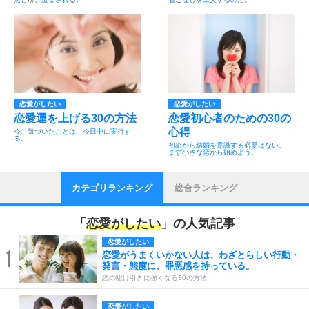
恋愛がしたい
恋愛がしたい
恋愛運を上げる30の方法
恋愛初心者のための30の
心得
今、気づいたことは、今日中に実行す
る。
初めから結婚を意識する必要はない。
まず小さな恋から始めよう。
カテゴリランキング
総合ランキング
「
恋愛がしたい
」の人気記事
恋愛がしたい
1
恋愛がうまくいかない人は、わざとらしい行動・
発言・態度に、罪悪感を持っている。
恋の駆け引きに強くなる30の方法
恋愛がしたい