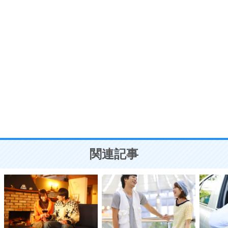
7
う。
ポジティブ思考になる30の方法
自分磨き
8
いらない物は、徹底的に捨てる。
気品と美しさを身につける30の方法
勉強法
9
謙虚な人こそ、本当に強い人。
頭の使い方がうまくなる30の方法
恋愛学
10
人を好きになったら、まず相手を徹底的に信じる
ことが大切。
恋する人が知っておきたい30の大切なこと
関連記事