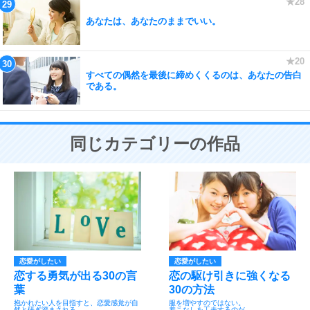
あなたは、あなたのままでいい。
すべての偶然を最後に締めくくるのは、あなたの告白
である。
同じカテゴリーの作品
恋愛がしたい
恋愛がしたい
恋する勇気が出る30の言
恋の駆け引きに強くなる
葉
30の方法
抱かれたい人を目指すと、恋愛感覚が自
服を増やすのではない。
然と研ぎ澄まされる。
着こなしを工夫するのだ。