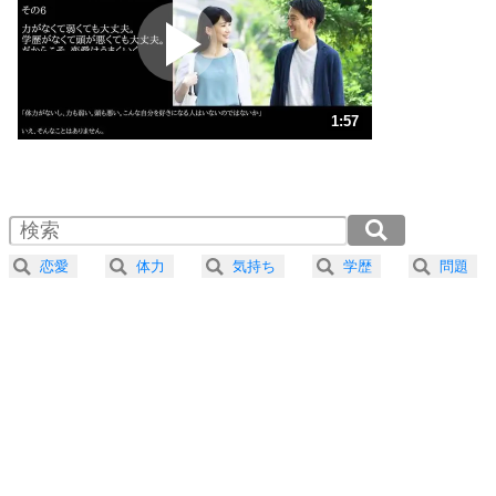
プラス思考
2
ポジティブになれない原因は、行動しないから。
ポジティブ思考になる30の方法
ストレス対策
3
人生、なんとかなるもの。
1:57
気楽に生きる30の方法
1.0倍速 （461KB 1分57秒）
1.5倍速 （308KB 1分18秒）
自分磨き
4
器の大きい人は、怒りを優しさで表現する。
2.0倍速 （231KB 58秒）
器の大きい人になる30の方法
2.5倍速 （185KB 47秒）
恋愛
体力
気持ち
学歴
問題
3.0倍速 （154KB 39秒）
プラス思考
5
ネガティブな人は、複雑に考える。
3.5倍速 （132KB 33秒）
ポジティブな人は、シンプルに考える。
4.0倍速 （116KB 29秒）
ポジティブ思考になる30の方法
ストレス対策
6
価値観を捨てると、いらいらも消える。
いらいらしない人になる30の方法
プラス思考
気持ちはなくていいから、とにかく癖にしてしま