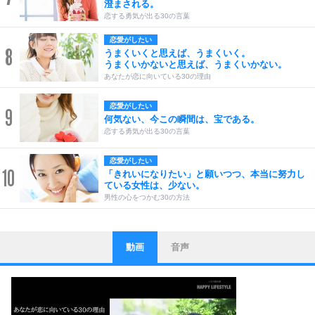
澄まされる。
恋する勇気が出る30の言葉
恋愛がしたい
8
うまくいくと思えば、うまくいく。
うまくいかないと思えば、うまくいかない。
あなたが恋に向いている30の理由
恋愛がしたい
9
何気ない、今この瞬間は、宝である。
恋する勇気が出る30の言葉
恋愛がしたい
10
「きれいになりたい」と願いつつ、本当に努力し
ている女性は、少ない。
男性の心をつかむ30の方法
動画
音声
ストレス対策
1
他人と比べない。
いっそのこと、他人を見ない。
いらいらしない人になる30の方法