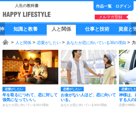
人生の教科書
作品一覧
ログイン
メルマガ登録
神
知識
と
教養
人
と
関係
仕事
と
技術
資産
と
人と関係
恋愛がしたい
あなたが恋に向いている30の理由
力
恋愛がしたい
恋愛がしたい
恋愛がし
年を取るにつれて、恋に対して
お金がない人ほど、恋に向いて
神様は、
強気になっていい。
いる。
する人の
あなたが恋に向いている30の理由
あなたが恋に向いている30の理由
恋愛の神様