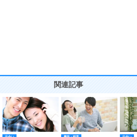
ポジティブ思考になる30の方法
自分磨き
8
いらない物は、徹底的に捨てる。
気品と美しさを身につける30の方法
勉強法
9
謙虚な人こそ、本当に強い人。
頭の使い方がうまくなる30の方法
恋愛学
10
人を好きになったら、まず相手を徹底的に信じる
ことが大切。
恋する人が知っておきたい30の大切なこと
関連記事
出会い
趣味・娯楽
出会い