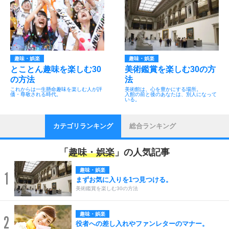
趣味・娯楽
趣味・娯楽
とことん趣味を楽しむ30
美術鑑賞を楽しむ30の方
の方法
法
これからは一生懸命趣味を楽しむ人が評
美術館は、心を豊かにする場所。
価・尊敬される時代。
入館の前と後のあなたは、別人になって
いる。
カテゴリランキング
総合ランキング
「
趣味・娯楽
」の人気記事
趣味・娯楽
1
まずお気に入りを1つ見つける。
美術鑑賞を楽しむ30の方法
趣味・娯楽
2
役者への差し入れやファンレターのマナー。