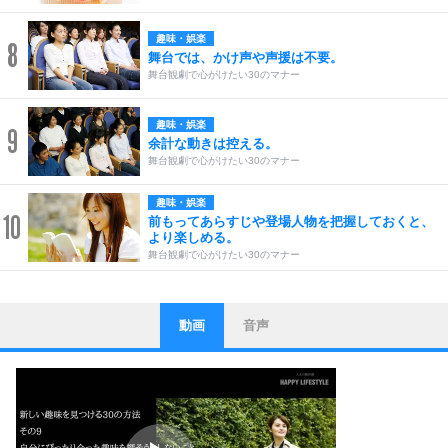
趣味・娯楽
8
舞台では、かけ声や声援は不要。
舞台観劇で心がけたい30のマナー
趣味・娯楽
9
余計な動きは控える。
舞台観劇で心がけたい30のマナー
趣味・娯楽
10
前もってあらすじや登場人物を把握しておくと、
より楽しめる。
舞台観劇で心がけたい30のマナー
動画
音声
ストレス対策
1
他人と比べない。
いっそのこと、他人を見ない。
いらいらしない人になる30の方法
プラス思考
2
ポジティブになれない原因は、行動しないから。