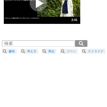
ポジティブ思考になる30の方法
ストレス対策
3
人生、なんとかなるもの。
2:41
気楽に生きる30の方法
1.0倍速 （630KB 2分41秒）
1.5倍速 （420KB 1分47秒）
自分磨き
4
器の大きい人は、怒りを優しさで表現する。
2.0倍速 （316KB 1分20秒）
器の大きい人になる30の方法
2.5倍速 （253KB 1分4秒）
趣味
考え方
満点
ゾーン
ストライク
3.0倍速 （211KB 53秒）
プラス思考
5
ネガティブな人は、複雑に考える。
3.5倍速 （181KB 46秒）
ポジティブな人は、シンプルに考える。
4.0倍速 （158KB 40秒）
ポジティブ思考になる30の方法
ストレス対策
6
価値観を捨てると、いらいらも消える。
いらいらしない人になる30の方法
プラス思考
7
気持ちはなくていいから、とにかく癖にしてしま
う。