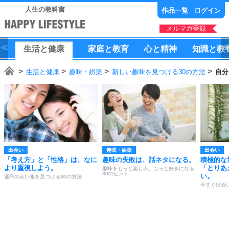
人生の教科書
作品一覧
ログイン
メルマガ登録
生活
と
健康
家庭
と
教育
心
と
精神
知識
と
教
生活と健康
趣味・娯楽
新しい趣味を見つける30の方法
自分
出会い
趣味・娯楽
出会い
「考え方」と「性格」は、なに
趣味の失敗は、話ネタになる。
積極的な
より重視しよう。
「とりあ
趣味をもっと楽しみ、もっと好きになる
30のヒント
い。
運命の赤い糸を見つける30の方法
今すぐ出会