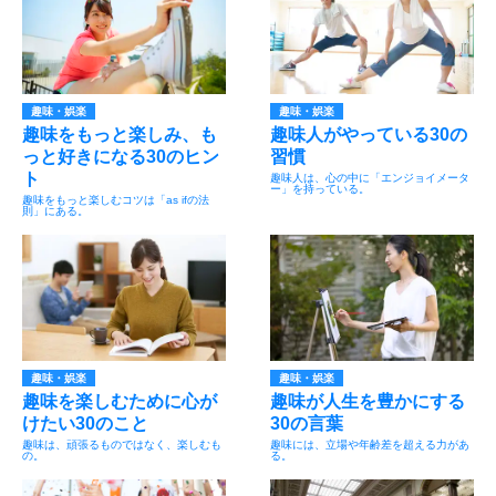
趣味・娯楽
趣味・娯楽
趣味をもっと楽しみ、も
趣味人がやっている30の
っと好きになる30のヒン
習慣
ト
趣味人は、心の中に「エンジョイメータ
ー」を持っている。
趣味をもっと楽しむコツは「as ifの法
則」にある。
趣味・娯楽
趣味・娯楽
趣味を楽しむために心が
趣味が人生を豊かにする
けたい30のこと
30の言葉
趣味は、頑張るものではなく、楽しむも
趣味には、立場や年齢差を超える力があ
の。
る。