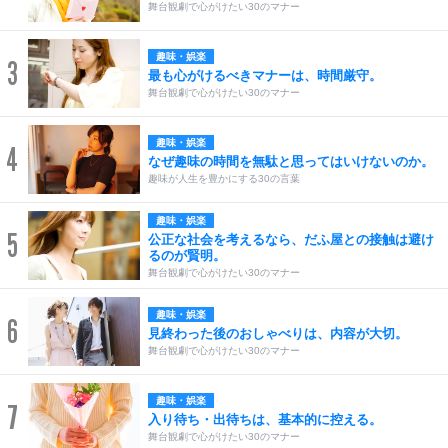
舞台観劇で心がけたい30のマナー
趣味・娯楽
3
最も心がけるべきマナーは、時間厳守。
舞台観劇で心がけたい30のマナー
趣味・娯楽
4
なぜ趣味の時間を無駄と思ってはいけないのか。
趣味が人生を豊かにする30の言葉
趣味・娯楽
5
公正な社会を考えるなら、だふ屋との接触は避け
るのが賢明。
舞台観劇で心がけたい30のマナー
趣味・娯楽
6
見終わった後のおしゃべりは、内容が大切。
舞台観劇で心がけたい30のマナー
趣味・娯楽
7
入り待ち・出待ちは、基本的に控える。
舞台観劇で心がけたい30のマナー