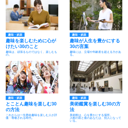
趣味・娯楽
趣味・娯楽
趣味を楽しむために心が
趣味が人生を豊かにする
けたい30のこと
30の言葉
趣味は、頑張るものではなく、楽しむも
趣味には、立場や年齢差を超える力があ
の。
る。
趣味・娯楽
趣味・娯楽
とことん趣味を楽しむ30
美術鑑賞を楽しむ30の方
の方法
法
これからは一生懸命趣味を楽しむ人が評
美術館は、心を豊かにする場所。
価・尊敬される時代。
入館の前と後のあなたは、別人になって
いる。