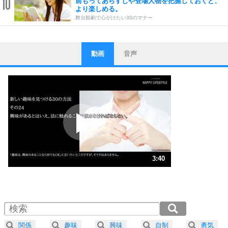
10
前もってあらすじや登場人物を把握しておくと、
より楽しめる。
舞台観劇で心がけたい30のマナー
動画
音声
ストレス対策
1
他人と比べない。
いっそのこと、他人を見ない。
いらいらしない人になる30の方法
プラス思考
2
ポジティブになれない原因は、行動しないから。
ポジティブ思考になる30の方法
ストレス対策
3
人生、なんとかなるもの。
3:40
気楽に生きる30の方法
1.0倍速 （862KB 3分40秒）
1.5倍速 （575KB 2分26秒）
自分磨き
4
器の大きい人は、怒りを優しさで表現する。
2.0倍速 （431KB 1分50秒）
器の大きい人になる30の方法
2.5倍速 （345KB 1分28秒）
関係
趣味
興味
自制
勇気