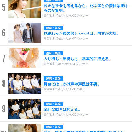
趣味・娯楽
5
公正な社会を考えるなら、だふ屋との接触は避け
るのが賢明。
舞台観劇で心がけたい30のマナー
趣味・娯楽
6
見終わった後のおしゃべりは、内容が大切。
舞台観劇で心がけたい30のマナー
趣味・娯楽
7
入り待ち・出待ちは、基本的に控える。
舞台観劇で心がけたい30のマナー
趣味・娯楽
8
舞台では、かけ声や声援は不要。
舞台観劇で心がけたい30のマナー
趣味・娯楽
9
余計な動きは控える。
舞台観劇で心がけたい30のマナー
趣味・娯楽