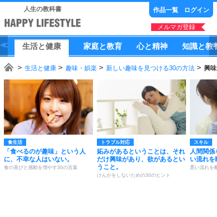
人生の教科書
作品一覧
ログイン
メルマガ登録
生活
と
健康
家庭
と
教育
心
と
精神
知識
と
教
生活と健康
趣味・娯楽
新しい趣味を見つける30の方法
興味
食生活
トラブル対応
スキル
「食べるのが趣味」という人
妬みがあるということは、それ
人間関係
に、不幸な人はいない。
だけ興味があり、欲があるとい
い流れを
うこと。
食の喜びと感動を増やす30の言葉
悪い流れを
けんかをしないための30のヒント