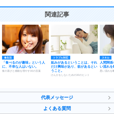
10
人を好きになったら、まず相手を徹底的に信じる
ことが大切。
恋する人が知っておきたい30の大切なこと
関連記事
食生活
トラブル対応
スキル
「食べるのが趣味」という人
妬みがあるということは、それ
人間関係
に、不幸な人はいない。
だけ興味があり、欲があるとい
い流れを
うこと。
食の喜びと感動を増やす30の言葉
悪い流れを
けんかをしないための30のヒント
代表メッセージ
よくある質問