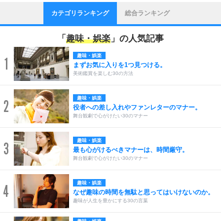
カテゴリランキング
総合ランキング
「
趣味・娯楽
」の人気記事
趣味・娯楽
1
まずお気に入りを1つ見つける。
美術鑑賞を楽しむ30の方法
趣味・娯楽
2
役者への差し入れやファンレターのマナー。
舞台観劇で心がけたい30のマナー
趣味・娯楽
3
最も心がけるべきマナーは、時間厳守。
舞台観劇で心がけたい30のマナー
趣味・娯楽
4
なぜ趣味の時間を無駄と思ってはいけないのか。
趣味が人生を豊かにする30の言葉