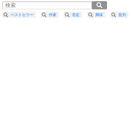
4
器の大きい人は、怒りを優しさで表現する。
2.0倍速 （438KB 1分51秒）
器の大きい人になる30の方法
2.5倍速 （351KB 1分29秒）
ベストセラー
作家
否定
興味
批判
3.0倍速 （292KB 1分14秒）
プラス思考
5
ネガティブな人は、複雑に考える。
3.5倍速 （251KB 1分4秒）
ポジティブな人は、シンプルに考える。
4.0倍速 （220KB 56秒）
ポジティブ思考になる30の方法
ストレス対策
6
価値観を捨てると、いらいらも消える。
いらいらしない人になる30の方法
プラス思考
7
気持ちはなくていいから、とにかく癖にしてしま
う。
ポジティブ思考になる30の方法
自分磨き
8
いらない物は、徹底的に捨てる。
気品と美しさを身につける30の方法
勉強法
9
謙虚な人こそ、本当に強い人。