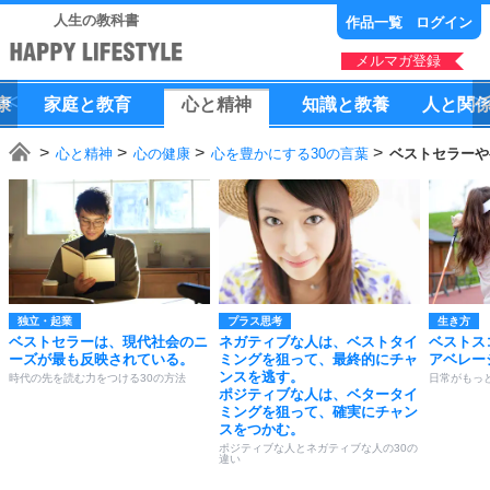
人生の教科書
作品一覧
ログイン
メルマガ登録
康
家庭
と
教育
心
と
精神
知識
と
教養
人
と
関
心と精神
心の健康
心を豊かにする30の言葉
ベストセラーや
独立・起業
プラス思考
生き方
ベストセラーは、現代社会のニ
ネガティブな人は、ベストタイ
ベストス
ーズが最も反映されている。
ミングを狙って、最終的にチャ
アベレー
ンスを逃す。
時代の先を読む力をつける30の方法
日常がもっ
ポジティブな人は、ベタータイ
ミングを狙って、確実にチャン
スをつかむ。
ポジティブな人とネガティブな人の30の
違い