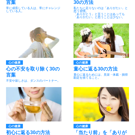
言葉
30の方法
常に成長している人は、常にチャレンジ
私たちに足りないのは「ありがたい」と
している人。
思う習慣。
「ありがとう」と言うことはあっても
「ありがたい」と思うことは少ない。
心の健康
心の健康
心の不安を取り除く30の
童心に返る30の方法
言葉
童心に返るためには、見栄・体裁・損得
勘定を捨てること。
不安や寂しさは、ダンスのパートナー。
心の健康
心の健康
初心に返る30の方法
「当たり前」を「ありが