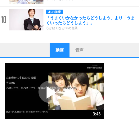
心の健康
10
「うまくいかなかったらどうしよう」より「うま
くいったらどうしよう」。
心が軽くなる30の言葉
動画
音声
ストレス対策
1
他人と比べない。
いっそのこと、他人を見ない。
いらいらしない人になる30の方法
プラス思考
2
ポジティブになれない原因は、行動しないから。
ポジティブ思考になる30の方法
ストレス対策
3
人生、なんとかなるもの。
3:43
気楽に生きる30の方法
1.0倍速 （875KB 3分43秒）
1.5倍速 （584KB 2分29秒）
自分磨き