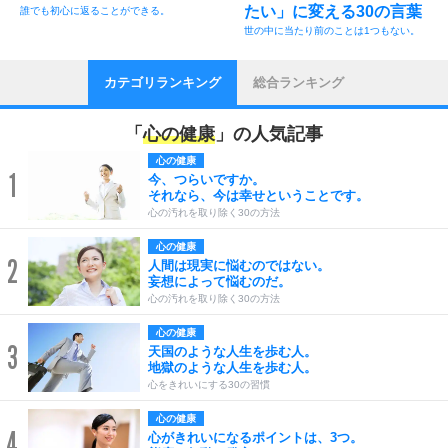
たい」に変える30の言葉
誰でも初心に返ることができる。
世の中に当たり前のことは1つもない。
カテゴリランキング
総合ランキング
「
心の健康
」の人気記事
心の健康
1
今、つらいですか。
それなら、今は幸せということです。
心の汚れを取り除く30の方法
心の健康
2
人間は現実に悩むのではない。
妄想によって悩むのだ。
心の汚れを取り除く30の方法
心の健康
3
天国のような人生を歩む人。
地獄のような人生を歩む人。
心をきれいにする30の習慣
心の健康
4
心がきれいになるポイントは、3つ。