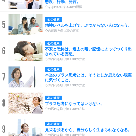
態度、行動、発言。
心をきれいにする30の習慣
心の健康
5
精神レベルを上げて、ぶつからない人になろう。
心の健康を保つ30の言葉
心の健康
6
不安と恐怖は、過去の暗い記憶によってつくり出
されている妄想。
心の汚れを取り除く30の方法
心の健康
7
本当のプラス思考とは、そうとしか思えない現実
に気づくこと。
心の汚れを取り除く30の方法
心の健康
8
プラス思考になってはいけない。
心の汚れを取り除く30の方法
心の健康
9
見栄を張るから、自分らしく生きられなくなる。
心の汚れを取り除く30の方法