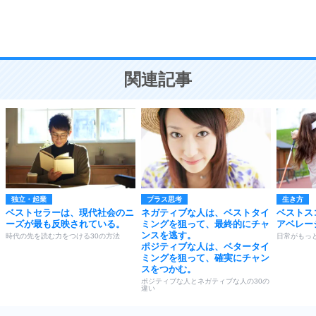
頭の使い方がうまくなる30の方法
恋愛学
10
人を好きになったら、まず相手を徹底的に信じる
ことが大切。
恋する人が知っておきたい30の大切なこと
関連記事
独立・起業
プラス思考
生き方
ベストセラーは、現代社会のニ
ネガティブな人は、ベストタイ
ベストス
ーズが最も反映されている。
ミングを狙って、最終的にチャ
アベレー
ンスを逃す。
時代の先を読む力をつける30の方法
日常がもっ
ポジティブな人は、ベタータイ
ミングを狙って、確実にチャン
スをつかむ。
ポジティブな人とネガティブな人の30の
違い