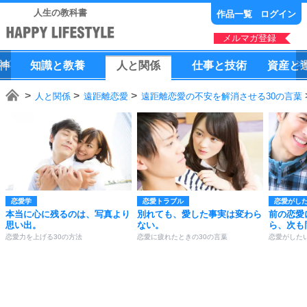
人生の教科書
作品一覧
ログイン
メルマガ登録
神
知識
と
教養
人
と
関係
仕事
と
技術
資産
と
人と関係
遠距離恋愛
遠距離恋愛の不安を解消させる30の言葉
恋愛学
恋愛トラブル
恋愛がし
本当に心に残るのは、写真より
別れても、愛した事実は変わら
前の恋愛
思い出。
ない。
ら、次も
恋愛力を上げる30の方法
恋愛に疲れたときの30の言葉
恋愛がした