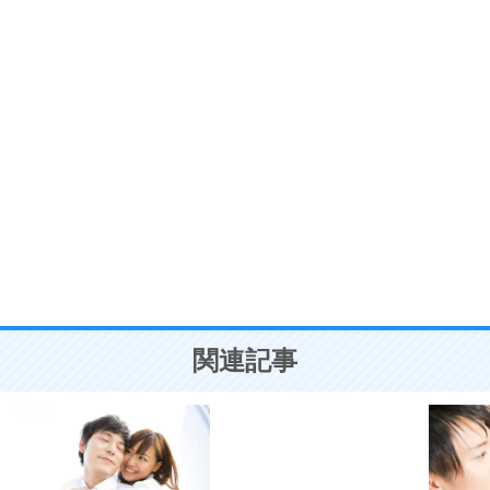
プラス思考
7
気持ちはなくていいから、とにかく癖にしてしま
う。
ポジティブ思考になる30の方法
自分磨き
8
いらない物は、徹底的に捨てる。
気品と美しさを身につける30の方法
勉強法
9
謙虚な人こそ、本当に強い人。
頭の使い方がうまくなる30の方法
恋愛学
10
人を好きになったら、まず相手を徹底的に信じる
ことが大切。
恋する人が知っておきたい30の大切なこと
関連記事