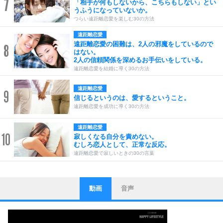
7
「相手が何もしないから、こちらもしない」とい
うふうになっていないか。
つらい遠距離恋愛を楽しむ30の方法
遠距離恋愛
遠距離恋愛の困難は、2人の邪魔をしているので
8
はない。
2人の信頼関係を深めるお手伝いをしている。
遠距離恋愛を結婚に導く30の方法
遠距離恋愛
9
信じるというのは、愛するということ。
遠距離恋愛を成功に導く30の方法
遠距離恋愛
10
寂しくなる自分を責めない。
むしろ恋人として、正常な反応。
遠距離恋愛で寂しいときの30の言葉
動画
音声
ストレス対策
1
他人と比べない。
いっそのこと、他人を見ない。
いらいらしない人になる30の方法