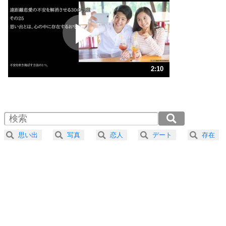
プラス思考
2
ポジティブになれない原因は、行動しないから。
ポジティブ思考になる30の方法
ストレス対策
3
人生、なんとかなるもの。
2:10
気楽に生きる30の方法
1.0倍速 （510KB 2分10秒）
1.5倍速 （341KB 1分26秒）
自分磨き
4
器の大きい人は、怒りを優しさで表現する。
2.0倍速 （256KB 1分5秒）
器の大きい人になる30の方法
2.5倍速 （205KB 52秒）
思い出
写真
恋人
デート
存在
3.0倍速 （171KB 43秒）
プラス思考
5
ネガティブな人は、複雑に考える。
3.5倍速 （146KB 37秒）
ポジティブな人は、シンプルに考える。
4.0倍速 （128KB 32秒）
ポジティブ思考になる30の方法
ストレス対策
6
価値観を捨てると、いらいらも消える。
いらいらしない人になる30の方法