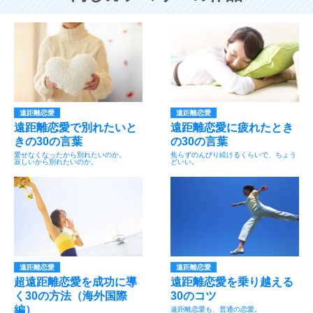
遠距離恋愛
遠距離恋愛
遠距離恋愛で別れたいと
遠距離恋愛に疲れたとき
きの30の言葉
の30の言葉
愛せなくなったから別れたいのか。
焦らずのんびり続けるくらいで、ちょう
寂しいから別れたいのか。
どいい。
遠距離恋愛
遠距離恋愛
超遠距離恋愛を成功に導
遠距離恋愛を乗り越える
く30の方法（海外国際
30のコツ
編）
遠距離恋愛も、普通の恋愛。