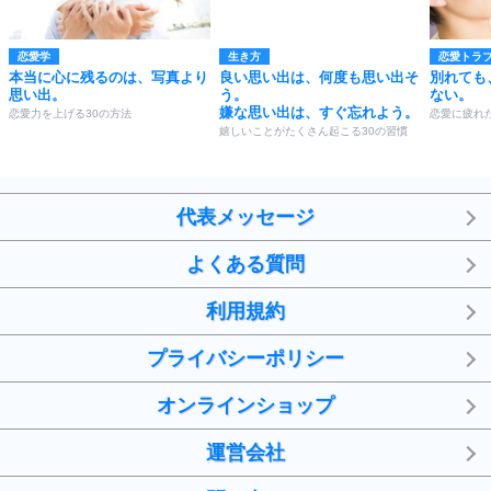
恋愛学
生き方
恋愛トラ
本当に心に残るのは、写真より
良い思い出は、何度も思い出そ
別れても
思い出。
う。
ない。
嫌な思い出は、すぐ忘れよう。
恋愛力を上げる30の方法
恋愛に疲れ
嬉しいことがたくさん起こる30の習慣
代表メッセージ
よくある質問
利用規約
プライバシーポリシー
オンラインショップ
運営会社