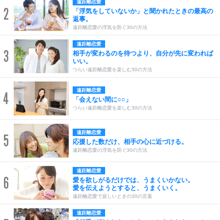
遠距離恋愛
2
「浮気をしていないか」と聞かれたときの最高の
返事。
遠距離恋愛の浮気を防ぐ30の方法
遠距離恋愛
3
相手が変わるのを待つより、自分が先に変われば
いい。
つらい遠距離恋愛を楽しむ30の方法
遠距離恋愛
4
「会えない間に○○」
つらい遠距離恋愛を楽しむ30の方法
遠距離恋愛
5
応援した数だけ、相手の心に近づける。
遠距離恋愛の浮気を防ぐ30の方法
遠距離恋愛
6
愛を欲しがるだけでは、うまくいかない。
愛を伝えようとすると、うまくいく。
遠距離恋愛で寂しいときの30の言葉
遠距離恋愛