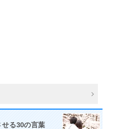
10
。
せる30の言葉