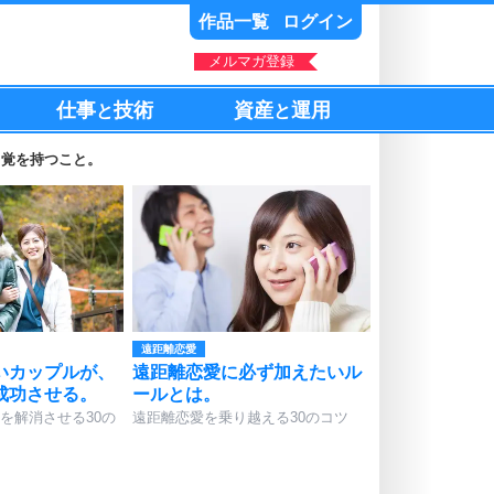
作品一覧
ログイン
メルマガ登録
仕事
技術
資産
運用
と
と
自覚を持つこと。
遠距離恋愛
いカップルが、
遠距離恋愛に必ず加えたいル
成功させる。
ールとは。
を解消させる30の
遠距離恋愛を乗り越える30のコツ