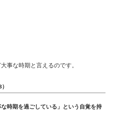
3.5倍
5
4.0倍
6
ど大事な時期と言えるのです。
7
3）
8
事な時期を過ごしている」という自覚を持
9