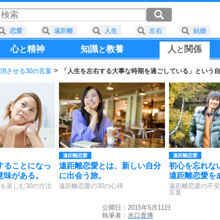
恋愛
遠距離
人生
左右
結婚
心
精神
知識
教養
人
関係
と
と
と
消させる30の言葉
「人生を左右する大事な時期を過ごしている」という
遠距離恋愛
遠距離恋愛
することになっ
遠距離恋愛とは、新しい自分
初心を忘れな
意味がある。
に出会う旅。
遠距離恋愛を
を楽しむ30の方法
遠距離恋愛の30の心得
遠距離恋愛の不安
言葉
公開日：2015年5月11日
執筆者：
水口貴博