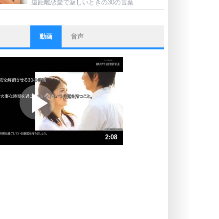
遠距離恋愛で寂しいときの30の言葉
動画
音声
ストレス対策
他人と比べない。
いっそのこと、他人を見ない。
いらいらしない人になる30の方法
プラス思考
ポジティブになれない原因は、行動
しないから。
ポジティブ思考になる30の方法
ストレス対策
2:08
人生、なんとかなるもの。
気楽に生きる30の方法
速 （504KB 2分8秒）
速 （336KB 1分25秒）
自分磨き
器の大きい人は、怒りを優しさで表
速 （252KB 1分4秒）
現する。
速 （202KB 51秒）
器の大きい人になる30の方法
速 （169KB 42秒）
プラス思考