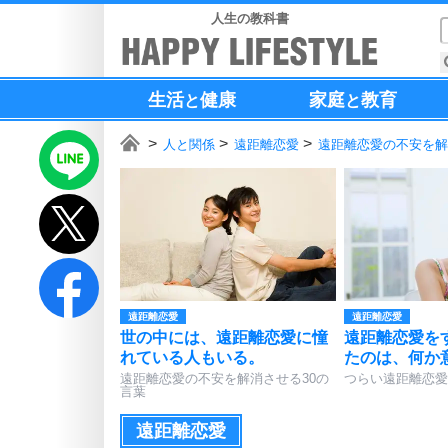
人生の教科書
生活
健康
家庭
教育
と
と
人と関係
遠距離恋愛
遠距離恋愛の不安を解
遠距離恋愛
遠距離恋愛
世の中には、遠距離恋愛に憧
遠距離恋愛を
れている人もいる。
たのは、何か
遠距離恋愛の不安を解消させる30の
つらい遠距離恋愛
言葉
遠距離恋愛