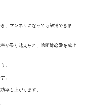
3.0倍
3.5倍
5
4.0倍
でき、マンネリになっても解消できま
6
障害が乗り越えられ、遠距離恋愛を成功
7
ょう。
です。
8
成功率も上がります。
9