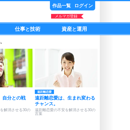
作品一覧
ログイン
メルマガ登録
仕事
技術
資産
運用
と
と
い。
遠距離恋愛
、自分との戦
遠距離恋愛は、生まれ変わる
チャンス。
を解消させる30の
遠距離恋愛の不安を解消させる30の
言葉