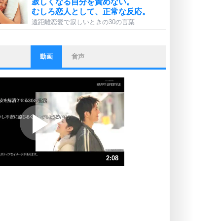
寂しくなる自分を責めない。
むしろ恋人として、正常な反応。
遠距離恋愛で寂しいときの30の言葉
動画
音声
ストレス対策
他人と比べない。
いっそのこと、他人を見ない。
いらいらしない人になる30の方法
プラス思考
ポジティブになれない原因は、行動
しないから。
ポジティブ思考になる30の方法
ストレス対策
2:08
人生、なんとかなるもの。
気楽に生きる30の方法
速 （502KB 2分8秒）
速 （335KB 1分25秒）
自分磨き
器の大きい人は、怒りを優しさで表
速 （252KB 1分4秒）
現する。
速 （201KB 51秒）