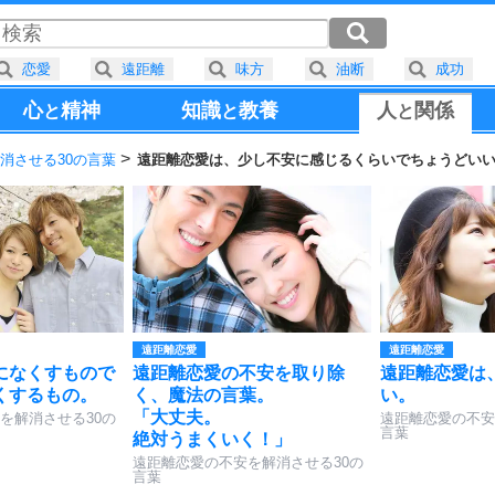
恋愛
遠距離
味方
油断
成功
心
精神
知識
教養
人
関係
と
と
と
消させる30の言葉
遠距離恋愛は、少し不安に感じるくらいでちょうどい
遠距離恋愛
遠距離恋愛
になくすもので
遠距離恋愛の不安を取り除
遠距離恋愛は
くするもの。
く、魔法の言葉。
い。
「大丈夫。
を解消させる30の
遠距離恋愛の不安
言葉
絶対うまくいく！」
遠距離恋愛の不安を解消させる30の
言葉