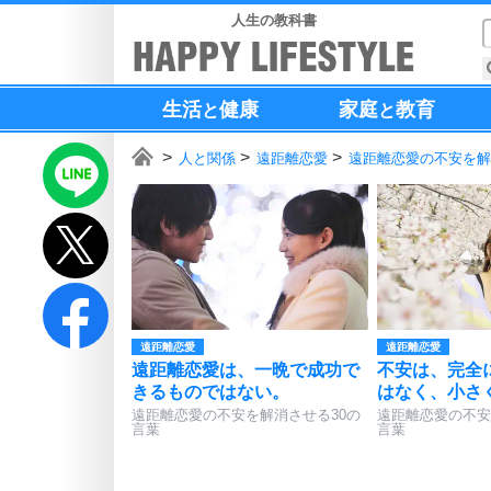
人生の教科書
生活
健康
家庭
教育
と
と
人と関係
遠距離恋愛
遠距離恋愛の不安を解
遠距離恋愛
遠距離恋愛
遠距離恋愛は、一晩で成功で
不安は、完全
きるものではない。
はなく、小さ
遠距離恋愛の不安を解消させる30の
遠距離恋愛の不安
言葉
言葉