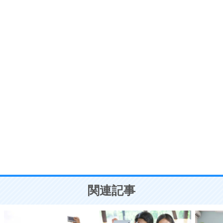
いらいらしない人になる30の方法
プラス思考
7
気持ちはなくていいから、とにかく癖にしてしま
う。
ポジティブ思考になる30の方法
自分磨き
8
いらない物は、徹底的に捨てる。
気品と美しさを身につける30の方法
勉強法
9
謙虚な人こそ、本当に強い人。
頭の使い方がうまくなる30の方法
恋愛学
10
人を好きになったら、まず相手を徹底的に信じる
ことが大切。
恋する人が知っておきたい30の大切なこと
関連記事