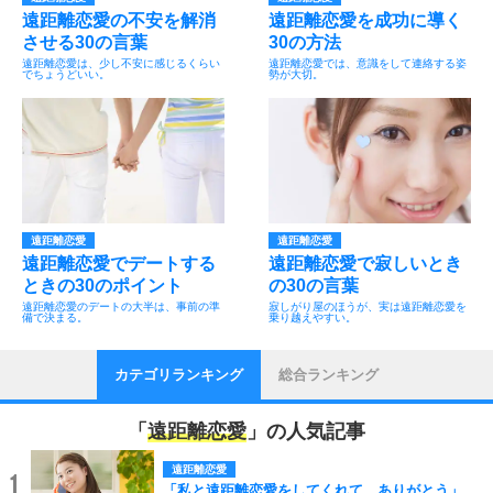
遠距離恋愛の不安を解消
遠距離恋愛を成功に導く
させる30の言葉
30の方法
遠距離恋愛は、少し不安に感じるくらい
遠距離恋愛では、意識をして連絡する姿
でちょうどいい。
勢が大切。
遠距離恋愛
遠距離恋愛
遠距離恋愛でデートする
遠距離恋愛で寂しいとき
ときの30のポイント
の30の言葉
遠距離恋愛のデートの大半は、事前の準
寂しがり屋のほうが、実は遠距離恋愛を
備で決まる。
乗り越えやすい。
カテゴリランキング
総合ランキング
「
遠距離恋愛
」の人気記事
遠距離恋愛
1
「私と遠距離恋愛をしてくれて、ありがとう」