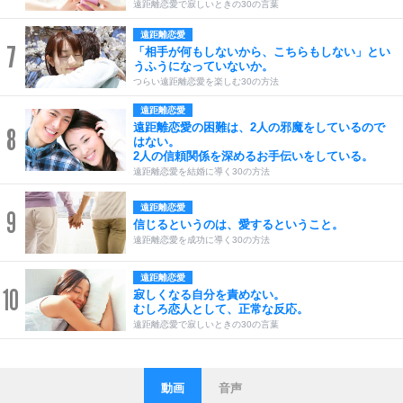
遠距離恋愛で寂しいときの30の言葉
遠距離恋愛
7
「相手が何もしないから、こちらもしない」とい
うふうになっていないか。
つらい遠距離恋愛を楽しむ30の方法
遠距離恋愛
遠距離恋愛の困難は、2人の邪魔をしているので
8
はない。
2人の信頼関係を深めるお手伝いをしている。
遠距離恋愛を結婚に導く30の方法
遠距離恋愛
9
信じるというのは、愛するということ。
遠距離恋愛を成功に導く30の方法
遠距離恋愛
10
寂しくなる自分を責めない。
むしろ恋人として、正常な反応。
遠距離恋愛で寂しいときの30の言葉
動画
音声
ストレス対策