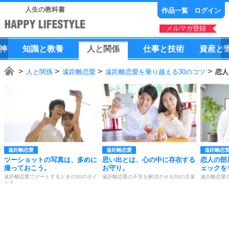
人生の教科書
作品一覧
ログイン
メルマガ登録
神
知識
と
教養
人
と
関係
仕事
と
技術
資産
と
人と関係
遠距離恋愛
遠距離恋愛を乗り越える30のコツ
恋人
遠距離恋愛
遠距離恋愛
遠距離恋
ツーショットの写真は、多めに
思い出とは、心の中に存在する
恋人の部
撮っておこう。
お守り。
ェックを
遠距離恋愛でデートするときの30のポイ
遠距離恋愛の不安を解消させる30の言葉
遠距離恋愛
ント