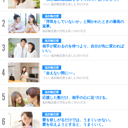
つらい遠距離恋愛を楽しむ30の方法
遠距離恋愛
2
「浮気をしていないか」と聞かれたときの最高の
返事。
遠距離恋愛の浮気を防ぐ30の方法
遠距離恋愛
3
相手が変わるのを待つより、自分が先に変われば
いい。
つらい遠距離恋愛を楽しむ30の方法
遠距離恋愛
4
「会えない間に○○」
つらい遠距離恋愛を楽しむ30の方法
遠距離恋愛
5
応援した数だけ、相手の心に近づける。
遠距離恋愛の浮気を防ぐ30の方法
遠距離恋愛
6
愛を欲しがるだけでは、うまくいかない。
愛を伝えようとすると、うまくいく。