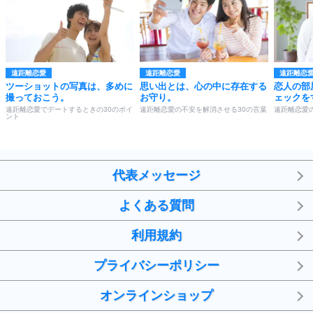
遠距離恋愛
遠距離恋愛
遠距離恋
ツーショットの写真は、多めに
思い出とは、心の中に存在する
恋人の部
撮っておこう。
お守り。
ェックを
遠距離恋愛でデートするときの30のポイ
遠距離恋愛の不安を解消させる30の言葉
遠距離恋愛
ント
代表メッセージ
よくある質問
利用規約
プライバシーポリシー
オンラインショップ