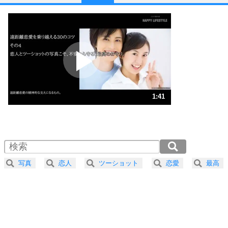
1
他人と比べない。
いっそのこと、他人を見ない。
いらいらしない人になる30の方法
プラス思考
2
ポジティブになれない原因は、行動しないから。
ポジティブ思考になる30の方法
ストレス対策
3
人生、なんとかなるもの。
1:41
気楽に生きる30の方法
1.0倍速 （398KB 1分41秒）
1.5倍速 （265KB 1分7秒）
自分磨き
4
器の大きい人は、怒りを優しさで表現する。
2.0倍速 （199KB 50秒）
器の大きい人になる30の方法
2.5倍速 （160KB 40秒）
写真
恋人
ツーショット
恋愛
最高
3.0倍速 （133KB 33秒）
プラス思考
5
ネガティブな人は、複雑に考える。
3.5倍速 （114KB 29秒）
ポジティブな人は、シンプルに考える。
4.0倍速 （100KB 25秒）
ポジティブ思考になる30の方法
ストレス対策
6
価値観を捨てると、いらいらも消える。