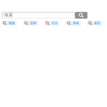
1.0倍速 （587KB 2分30秒）
1.5倍速 （392KB 1分40秒）
自分磨き
4
器の大きい人は、怒りを優しさで表現する。
2.0倍速 （294KB 1分15秒）
器の大きい人になる30の方法
2.5倍速 （235KB 1分0秒）
面接
説得
方法
具体
発言
3.0倍速 （196KB 50秒）
プラス思考
5
ネガティブな人は、複雑に考える。
3.5倍速 （168KB 42秒）
ポジティブな人は、シンプルに考える。
4.0倍速 （147KB 37秒）
ポジティブ思考になる30の方法
ストレス対策
6
価値観を捨てると、いらいらも消える。
いらいらしない人になる30の方法
プラス思考
7
気持ちはなくていいから、とにかく癖にしてしま
う。
ポジティブ思考になる30の方法
自分磨き
8
いらない物は、徹底的に捨てる。
気品と美しさを身につける30の方法