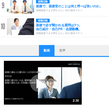
就職活動
9
面接で、面接官のことは何と呼べば良いのか。
就職面接でまず押さえたい30の基本マナー
就職活動
10
面接で必ず聞かれる質問は3つ。
自己紹介・自己PR・志望動機。
就職面接でまず押さえたい30の基本マナー
動画
音声
ストレス対策
1
他人と比べない。
いっそのこと、他人を見ない。
いらいらしない人になる30の方法
プラス思考
2
ポジティブになれない原因は、行動しないから。
ポジティブ思考になる30の方法
ストレス対策
3
人生、なんとかなるもの。
2:30
気楽に生きる30の方法