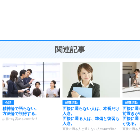
勉強法
9
謙虚な人こそ、本当に強い人。
頭の使い方がうまくなる30の方法
恋愛学
10
人を好きになったら、まず相手を徹底的に信じる
ことが大切。
恋する人が知っておきたい30の大切なこと
関連記事
会話
就職活動
就職活動
精神論で語らない。
面接に通らない人は、本番だけ
面接に通
方法論で説得する。
入念。
前置きが
面接に通る人は、準備と復習も
面接に通
説得力を高める30の方法
入念。
がある。
面接に通る人と通らない人の30の違い
面接に通る