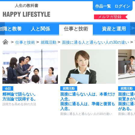
人生の教科書
作品一覧
ログイン
メルマガ登録
知識
と
教養
人
と
関係
仕事
と
技術
資産
と
運用
仕事と技術
就職活動
面接に通る人と通らない人の30の違い
会話
就職活動
就職活動
精神論で語らない。
面接に通らない人は、本番だけ
面接に通
方法論で説得する。
入念。
前置きが
面接に通る人は、準備と復習も
面接に通
説得力を高める30の方法
入念。
がある。
面接に通る人と通らない人の30の違い
面接に通る