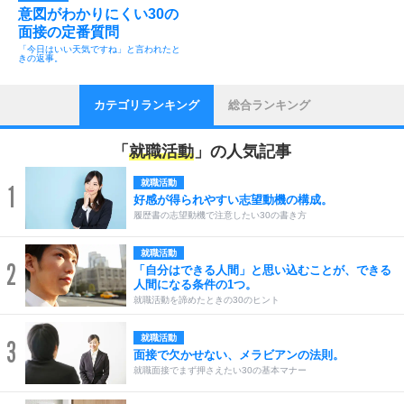
意図がわかりにくい30の
面接の定番質問
「今日はいい天気ですね」と言われたと
きの返事。
カテゴリランキング
総合ランキング
「
就職活動
」の人気記事
就職活動
1
好感が得られやすい志望動機の構成。
履歴書の志望動機で注意したい30の書き方
就職活動
2
「自分はできる人間」と思い込むことが、できる
人間になる条件の1つ。
就職活動を諦めたときの30のヒント
就職活動
3
面接で欠かせない、メラビアンの法則。
就職面接でまず押さえたい30の基本マナー