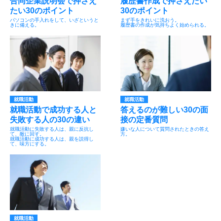
合同企業説明会で押さえ
履歴書作成で押さえたい
たい30のポイント
30のポイント
パソコンの手入れをして、いざというと
まず手をきれいに洗おう。
きに備える。
履歴書の作成が気持ちよく始められる。
就職活動
就職活動
就職活動で成功する人と
答えるのが難しい30の面
失敗する人の30の違い
接の定番質問
就職活動に失敗する人は、親に反抗し
嫌いな人について質問されたときの答え
て、敵に回す。
方。
就職活動に成功する人は、親を説得し
て、味方にする。
就職活動