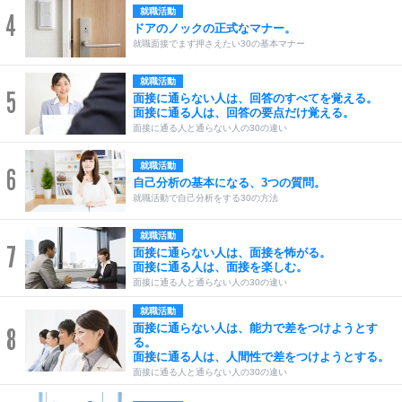
就職活動
4
ドアのノックの正式なマナー。
就職面接でまず押さえたい30の基本マナー
就職活動
5
面接に通らない人は、回答のすべてを覚える。
面接に通る人は、回答の要点だけ覚える。
面接に通る人と通らない人の30の違い
就職活動
6
自己分析の基本になる、3つの質問。
就職活動で自己分析をする30の方法
就職活動
7
面接に通らない人は、面接を怖がる。
面接に通る人は、面接を楽しむ。
面接に通る人と通らない人の30の違い
就職活動
面接に通らない人は、能力で差をつけようとす
8
る。
面接に通る人は、人間性で差をつけようとする。
面接に通る人と通らない人の30の違い