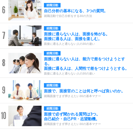
就職活動
6
自己分析の基本になる、3つの質問。
就職活動で自己分析をする30の方法
就職活動
7
面接に通らない人は、面接を怖がる。
面接に通る人は、面接を楽しむ。
面接に通る人と通らない人の30の違い
就職活動
面接に通らない人は、能力で差をつけようとす
8
る。
面接に通る人は、人間性で差をつけようとする。
面接に通る人と通らない人の30の違い
就職活動
9
面接で、面接官のことは何と呼べば良いのか。
就職面接でまず押さえたい30の基本マナー
就職活動
10
面接で必ず聞かれる質問は3つ。
自己紹介・自己PR・志望動機。
就職面接でまず押さえたい30の基本マナー