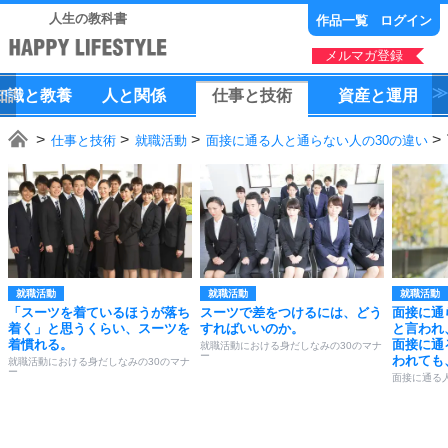
人生の教科書
作品一覧
ログイン
メルマガ登録
知識
と
教養
人
と
関係
仕事
と
技術
資産
と
運用
仕事と技術
就職活動
面接に通る人と通らない人の30の違い
就職活動
就職活動
就職活動
「スーツを着ているほうが落ち
スーツで差をつけるには、どう
面接に通
着く」と思うくらい、スーツを
すればいいのか。
と言われ
着慣れる。
面接に通
就職活動における身だしなみの30のマナ
ー
われても
就職活動における身だしなみの30のマナ
ー
面接に通る