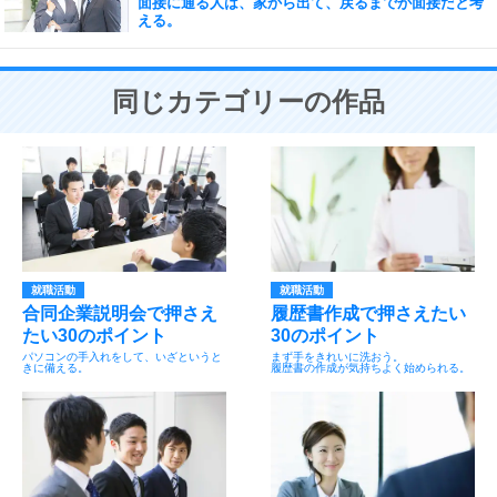
面接に通る人は、家から出て、戻るまでが面接だと考
える。
同じカテゴリーの作品
就職活動
就職活動
合同企業説明会で押さえ
履歴書作成で押さえたい
たい30のポイント
30のポイント
パソコンの手入れをして、いざというと
まず手をきれいに洗おう。
きに備える。
履歴書の作成が気持ちよく始められる。