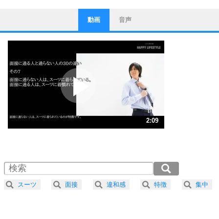
動画
音声
ストレス対策
1
他人と比べない。
いっそのこと、他人を見ない。
いらいらしない人になる30の方法
プラス思考
2
ポジティブになれない原因は、行動しないから。
ポジティブ思考になる30の方法
ストレス対策
3
人生、なんとかなるもの。
2:09
気楽に生きる30の方法
1.0倍速 （505KB 2分9秒）
1.5倍速 （337KB 1分26秒）
自分磨き
4
器の大きい人は、怒りを優しさで表現する。
2.0倍速 （253KB 1分4秒）
器の大きい人になる30の方法
2.5倍速 （203KB 51秒）
スーツ
面接
違和感
特徴
集中
3.0倍速 （169KB 43秒）
プラス思考
5
ネガティブな人は、複雑に考える。
3.5倍速 （145KB 36秒）
ポジティブな人は、シンプルに考える。
4.0倍速 （127KB 32秒）
ポジティブ思考になる30の方法