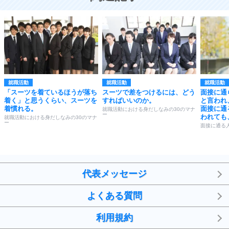
就職活動
就職活動
就職活動
「スーツを着ているほうが落ち
スーツで差をつけるには、どう
面接に通
着く」と思うくらい、スーツを
すればいいのか。
と言われ
着慣れる。
面接に通
就職活動における身だしなみの30のマナ
ー
われても
就職活動における身だしなみの30のマナ
ー
面接に通る
代表メッセージ
よくある質問
利用規約