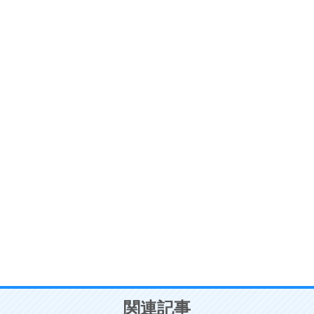
ストレス対策
6
価値観を捨てると、いらいらも消える。
いらいらしない人になる30の方法
プラス思考
7
気持ちはなくていいから、とにかく癖にしてしま
う。
ポジティブ思考になる30の方法
自分磨き
8
いらない物は、徹底的に捨てる。
気品と美しさを身につける30の方法
勉強法
9
謙虚な人こそ、本当に強い人。
頭の使い方がうまくなる30の方法
恋愛学
10
人を好きになったら、まず相手を徹底的に信じる
ことが大切。
恋する人が知っておきたい30の大切なこと
関連記事