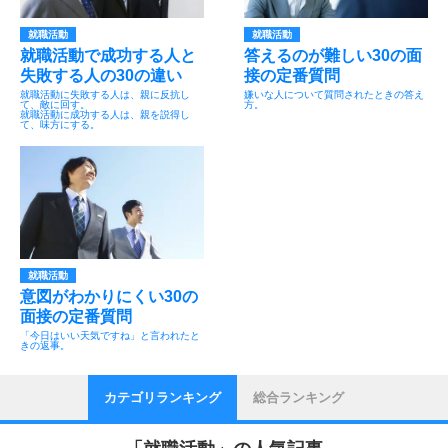
就職活動
就職活動
就職活動で成功する人と
答えるのが難しい30の面
失敗する人の30の違い
接の定番質問
就職活動に失敗する人は、親に反抗し
嫌いな人について質問されたときの答え
て、敵に回す。
方。
就職活動に成功する人は、親を説得し
て、味方にする。
就職活動
意図がわかりにくい30の
面接の定番質問
「今日はいい天気ですね」と言われたと
きの返事。
カテゴリランキング
総合ランキング