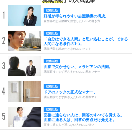
「
就職活動
」の人気記事
就職活動
1
好感が得られやすい志望動機の構成。
履歴書の志望動機で注意したい30の書き方
就職活動
2
「自分はできる人間」と思い込むことが、できる
人間になる条件の1つ。
就職活動を諦めたときの30のヒント
就職活動
3
面接で欠かせない、メラビアンの法則。
就職面接でまず押さえたい30の基本マナー
就職活動
4
ドアのノックの正式なマナー。
就職面接でまず押さえたい30の基本マナー
就職活動
5
面接に通らない人は、回答のすべてを覚える。
面接に通る人は、回答の要点だけ覚える。
面接に通る人と通らない人の30の違い