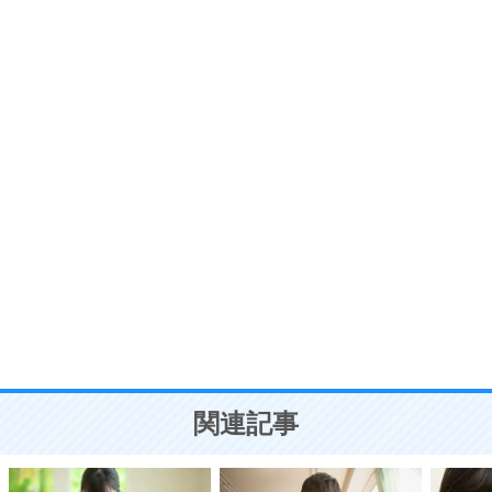
価値観を捨てると、いらいらも消える。
いらいらしない人になる30の方法
プラス思考
7
気持ちはなくていいから、とにかく癖にしてしま
う。
ポジティブ思考になる30の方法
自分磨き
8
いらない物は、徹底的に捨てる。
気品と美しさを身につける30の方法
勉強法
9
謙虚な人こそ、本当に強い人。
頭の使い方がうまくなる30の方法
恋愛学
10
人を好きになったら、まず相手を徹底的に信じる
ことが大切。
恋する人が知っておきたい30の大切なこと
関連記事