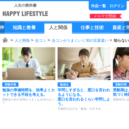
人生の教科書
作品一覧
ログイン
メルマガ登録
神
知識
と
教養
人
と
関係
仕事
と
技術
資産
と
人と関係
合コン
合コンがうまくいく30の言葉遣い
知らない
受験対策
勉強法
受験対策
勉強の準備時間を、効率よくカ
学問しすぎると、悪口を言われ
受験期は
ットできる手段を考える。
るようになる。
気づく時
悪口を言われるくらい学問しよ
受験生の自己管理がうまくなる30のヒン
受験時代に
ト
う。
可能性を広げる「勉強」のすすめ