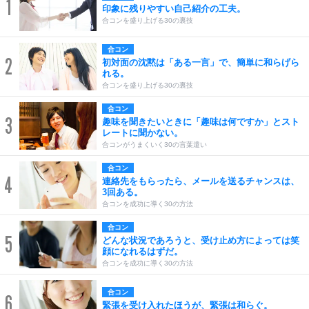
1
印象に残りやすい自己紹介の工夫。
合コンを盛り上げる30の裏技
合コン
2
初対面の沈黙は「ある一言」で、簡単に和らげら
れる。
合コンを盛り上げる30の裏技
合コン
3
趣味を聞きたいときに「趣味は何ですか」とスト
レートに聞かない。
合コンがうまくいく30の言葉遣い
合コン
4
連絡先をもらったら、メールを送るチャンスは、
3回ある。
合コンを成功に導く30の方法
合コン
5
どんな状況であろうと、受け止め方によっては笑
顔になれるはずだ。
合コンを成功に導く30の方法
合コン
6
緊張を受け入れたほうが、緊張は和らぐ。