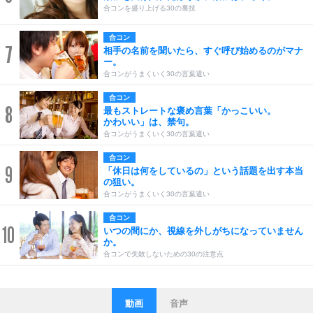
合コンを盛り上げる30の裏技
合コン
7
相手の名前を聞いたら、すぐ呼び始めるのがマナ
ー。
合コンがうまくいく30の言葉遣い
合コン
8
最もストレートな褒め言葉「かっこいい。
かわいい」は、禁句。
合コンがうまくいく30の言葉遣い
合コン
9
「休日は何をしているの」という話題を出す本当
の狙い。
合コンがうまくいく30の言葉遣い
合コン
10
いつの間にか、視線を外しがちになっていません
か。
合コンで失敗しないための30の注意点
動画
音声
ストレス対策