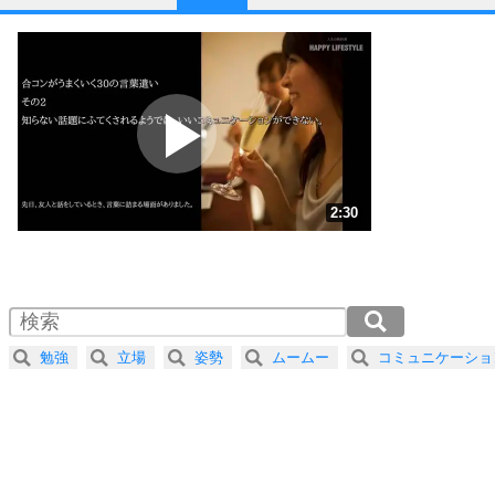
1
他人と比べない。
いっそのこと、他人を見ない。
いらいらしない人になる30の方法
プラス思考
2
ポジティブになれない原因は、行動しないから。
ポジティブ思考になる30の方法
ストレス対策
3
人生、なんとかなるもの。
2:30
気楽に生きる30の方法
1.0倍速 （587KB 2分30秒）
1.5倍速 （392KB 1分40秒）
自分磨き
4
器の大きい人は、怒りを優しさで表現する。
2.0倍速 （294KB 1分15秒）
器の大きい人になる30の方法
2.5倍速 （236KB 1分0秒）
勉強
立場
姿勢
ムームー
コミュニケーショ
3.0倍速 （196KB 50秒）
プラス思考
5
ネガティブな人は、複雑に考える。
3.5倍速 （169KB 42秒）
ポジティブな人は、シンプルに考える。
4.0倍速 （148KB 37秒）
ポジティブ思考になる30の方法
ストレス対策
6