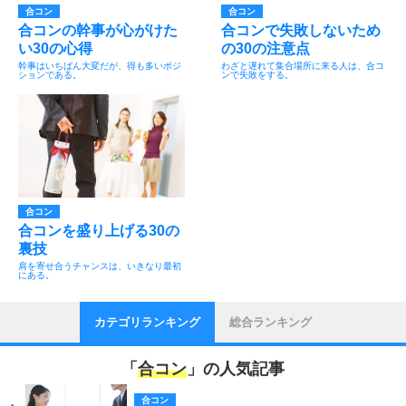
合コン
合コン
合コンの幹事が心がけた
合コンで失敗しないため
い30の心得
の30の注意点
幹事はいちばん大変だが、得も多いポジ
わざと遅れて集合場所に来る人は、合コ
ションである。
ンで失敗をする。
合コン
合コンを盛り上げる30の
裏技
肩を寄せ合うチャンスは、いきなり最初
にある。
カテゴリランキング
総合ランキング
「
合コン
」の人気記事
合コン