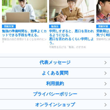
受験対策
勉強法
受験対策
勉強の準備時間を、効率よくカ
学問しすぎると、悪口を言われ
受験期は
ットできる手段を考える。
るようになる。
気づく時
悪口を言われるくらい学問しよ
受験生の自己管理がうまくなる30のヒン
受験時代に
ト
う。
可能性を広げる「勉強」のすすめ
代表メッセージ
よくある質問
利用規約
プライバシーポリシー
オンラインショップ