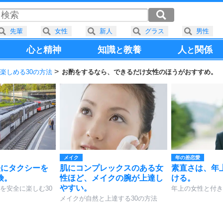
先輩
女性
新人
グラス
男性
心
精神
知識
教養
人
関係
と
と
と
楽しめる30の方法
お酌をするなら、できるだけ女性のほうがおすすめ。
メイク
年の差恋愛
軽にタクシーを
肌にコンプレックスのある女
素直さは、年
険。
性ほど、メイクの腕が上達し
ける。
やすい。
を安全に楽しむ30
年上の女性と付き
メイクが自然と上達する30の方法