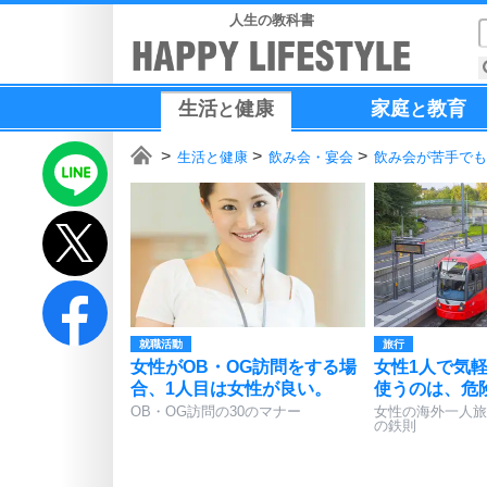
人生の教科書
生活
健康
家庭
教育
と
と
生活と健康
飲み会・宴会
飲み会が苦手でも
就職活動
旅行
女性がOB・OG訪問をする場
女性1人で気
合、1人目は女性が良い。
使うのは、危
OB・OG訪問の30のマナー
女性の海外一人旅
の鉄則