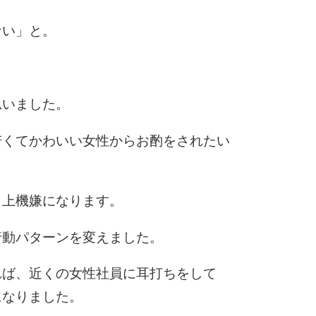
5
4.0倍
ない」と。
。
6
思いました。
若くてかわいい女性からお酌をされたい
7
、上機嫌になります。
8
行動パターンを変えました。
れば、近くの女性社員に耳打ちをして
9
になりました。