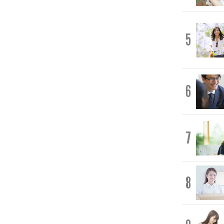
5
6
7
8