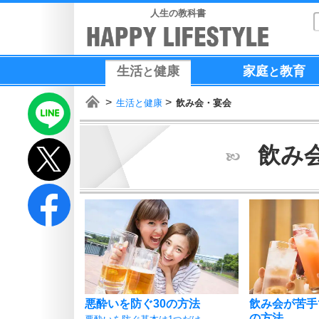
人生の教科書
生活
健康
家庭
教育
と
と
生活と健康
飲み会・宴会
飲み
悪酔いを防ぐ30の方法
飲み会が苦手
の方法