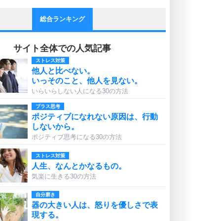
総合ランキング
サイト全体での人気記事
ストレス対策
他人と比べない。
いっそのこと、他人を見ない。
いらいらしない人になる30の方法
プラス思考
ポジティブになれない原因は、行動
しないから。
ポジティブ思考になる30の方法
ストレス対策
人生、なんとかなるもの。
気楽に生きる30の方法
自分磨き
器の大きい人は、怒りを優しさで表
現する。