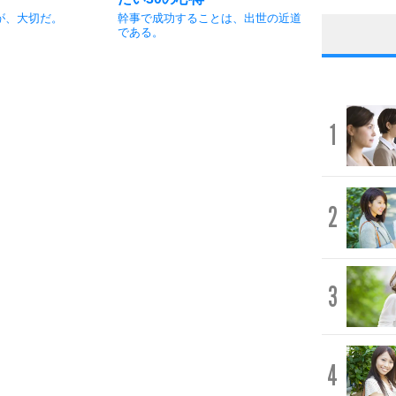
が、大切だ。
幹事で成功することは、出世の近道
である。
1
2
3
4