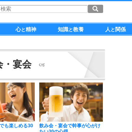
心
精神
知識
教養
人
関係
と
と
と
会・宴会
でも楽しめる30
飲み会・宴会で幹事が心がけ
たい30の心得