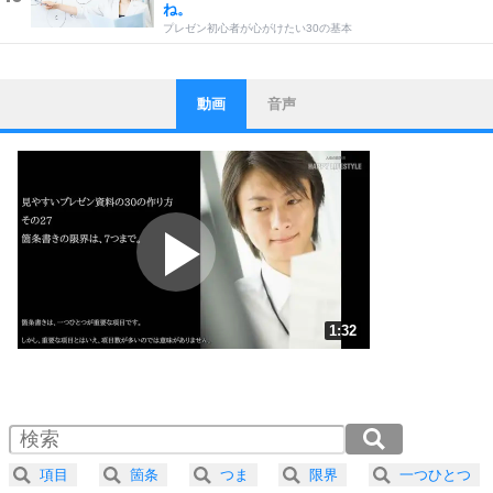
ね。
プレゼン初心者が心がけたい30の基本
動画
音声
ストレス対策
1
他人と比べない。
いっそのこと、他人を見ない。
いらいらしない人になる30の方法
プラス思考
2
ポジティブになれない原因は、行動しないから。
ポジティブ思考になる30の方法
ストレス対策
3
人生、なんとかなるもの。
1:32
気楽に生きる30の方法
1.0倍速 （361KB 1分32秒）
1.5倍速 （241KB 1分1秒）
自分磨き
4
器の大きい人は、怒りを優しさで表現する。
2.0倍速 （181KB 46秒）
器の大きい人になる30の方法
2.5倍速 （145KB 36秒）
項目
箇条
つま
限界
一つひとつ
3.0倍速 （121KB 30秒）
プラス思考