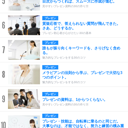
5
目次からつくれば、スムーズに作成が進む。
見やすいプレゼン資料の30の作り方
プレゼン
6
質疑応答で、答えられない質問が飛んできた。
さあ、どうするか。
プレゼン初心者が心がけたい30の基本
プレゼン
7
誰もが振り向くキーワードを、さりげなく含め
る。
魅力的なプレゼンをする30のコツ
プレゼン
8
メラビアンの法則から学ぶ、プレゼンで大切な3
つのポイント。
魅力的なプレゼンをする30のコツ
プレゼン
9
プレゼンの資料は、1からつくらない。
見やすいプレゼン資料の30の作り方
プレゼン
プレゼン・技能は、自転車に乗るのと同じだ。
10
大事なのは、才能ではなく、努力と練習の積み重