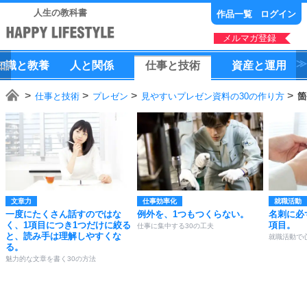
人生の教科書
作品一覧
ログイン
メルマガ登録
知識
と
教養
人
と
関係
仕事
と
技術
資産
と
運用
仕事と技術
プレゼン
見やすいプレゼン資料の30の作り方
箇
文章力
仕事効率化
就職活動
一度にたくさん話すのではな
例外を、1つもつくらない。
名刺に必
く、1項目につき1つだけに絞る
項目。
仕事に集中する30の工夫
と、読み手は理解しやすくな
就職活動で
る。
魅力的な文章を書く30の方法