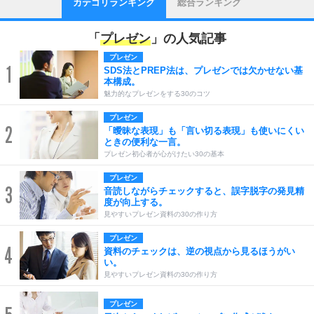
カテゴリランキング
総合ランキング
「
プレゼン
」の人気記事
プレゼン
1
SDS法とPREP法は、プレゼンでは欠かせない基
本構成。
魅力的なプレゼンをする30のコツ
プレゼン
2
「曖昧な表現」も「言い切る表現」も使いにくい
ときの便利な一言。
プレゼン初心者が心がけたい30の基本
プレゼン
3
音読しながらチェックすると、誤字脱字の発見精
度が向上する。
見やすいプレゼン資料の30の作り方
プレゼン
4
資料のチェックは、逆の視点から見るほうがい
い。
見やすいプレゼン資料の30の作り方
プレゼン