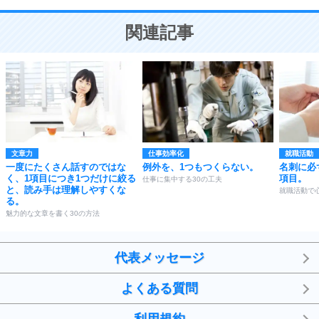
10
ことが大切。
恋する人が知っておきたい30の大切なこと
関連記事
文章力
仕事効率化
就職活動
一度にたくさん話すのではな
例外を、1つもつくらない。
名刺に必
く、1項目につき1つだけに絞る
項目。
仕事に集中する30の工夫
と、読み手は理解しやすくな
就職活動で
る。
魅力的な文章を書く30の方法
代表メッセージ
よくある質問