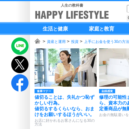
人生の教科書
生活
健康
家庭
教育
と
と
資産と運用
投資
上手にお金を使う30の方
食事マナー
金銭感覚
値切ることは、失礼かつ恥ず
修理の可能性
かしい行為。
ら、資本力の
値切るするくらいなら、おま
定番商品が無
けをお願いするほうがいい。
お金の無駄遣いを
お店に好かれるお客さんになる30の
方法