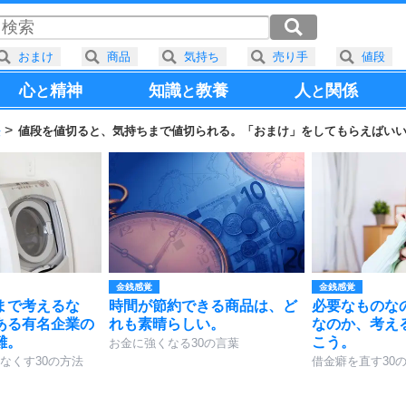
おまけ
商品
気持ち
売り手
値段
心
精神
知識
教養
人
関係
と
と
と
法
値段を値切ると、気持ちまで値切られる。「おまけ」をしてもらえばい
金銭感覚
金銭感覚
まで考えるな
時間が節約できる商品は、ど
必要なものな
ある有名企業の
れも素晴らしい。
なのか、考え
難。
こう。
お金に強くなる30の言葉
なくす30の方法
借金癖を直す30