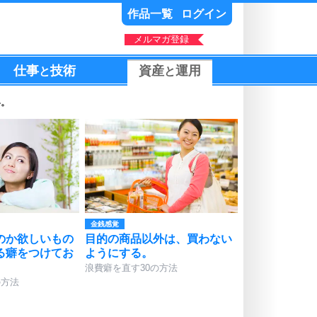
作品一覧
ログイン
メルマガ登録
仕事
技術
資産
運用
と
と
い。
金銭感覚
のか欲しいもの
目的の商品以外は、買わない
る癖をつけてお
ようにする。
浪費癖を直す30の方法
の方法