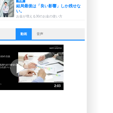
投資
結局最後は「良い影響」しか残せな
い。
お金が増える30のお金の使い方
動画
音声
ストレス対策
他人と比べない。
いっそのこと、他人を見ない。
いらいらしない人になる30の方法
プラス思考
ポジティブになれない原因は、行動
しないから。
ポジティブ思考になる30の方法
ストレス対策
2:03
人生、なんとかなるもの。
気楽に生きる30の方法
速 （483KB 2分3秒）
速 （322KB 1分22秒）
自分磨き
器の大きい人は、怒りを優しさで表
速 （242KB 1分1秒）