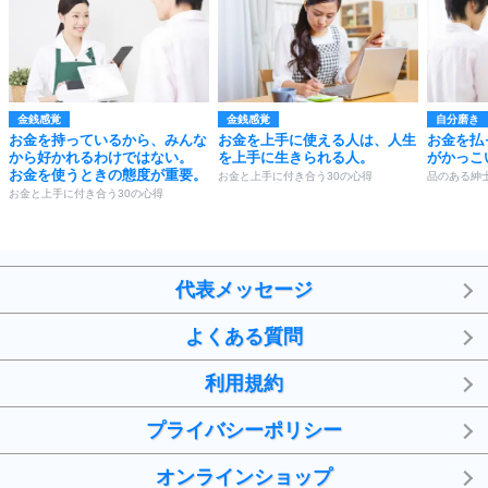
金銭感覚
金銭感覚
自分磨き
お金を持っているから、みんな
お金を上手に使える人は、人生
お金を払
から好かれるわけではない。
を上手に生きられる人。
がかっこ
お金を使うときの態度が重要。
お金と上手に付き合う30の心得
品のある紳
お金と上手に付き合う30の心得
代表メッセージ
よくある質問
利用規約
プライバシーポリシー
オンラインショップ