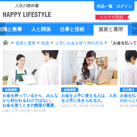
人生の教科書
作品一覧
ログイン
メルマガ登録
知識
と
教養
人
と
関係
仕事
と
技術
資産
と
運用
資産と運用
投資
上手にお金を使う30の方法
「お金を払って
金銭感覚
金銭感覚
自分磨き
お金を持っているから、みんな
お金を上手に使える人は、人生
お金を払
から好かれるわけではない。
を上手に生きられる人。
がかっこ
お金を使うときの態度が重要。
お金と上手に付き合う30の心得
品のある紳
お金と上手に付き合う30の心得