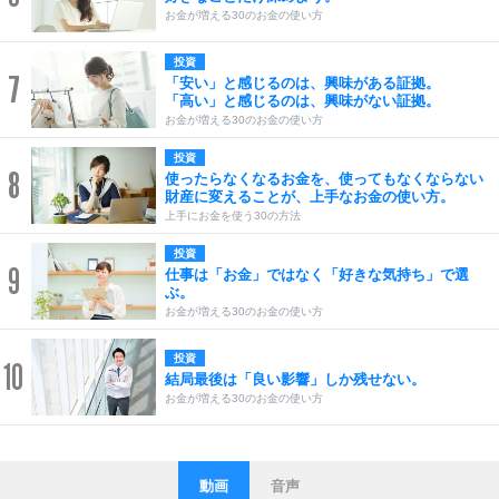
お金が増える30のお金の使い方
投資
7
「安い」と感じるのは、興味がある証拠。
「高い」と感じるのは、興味がない証拠。
お金が増える30のお金の使い方
投資
8
使ったらなくなるお金を、使ってもなくならない
財産に変えることが、上手なお金の使い方。
上手にお金を使う30の方法
投資
9
仕事は「お金」ではなく「好きな気持ち」で選
ぶ。
お金が増える30のお金の使い方
投資
10
結局最後は「良い影響」しか残せない。
お金が増える30のお金の使い方
動画
音声
ストレス対策