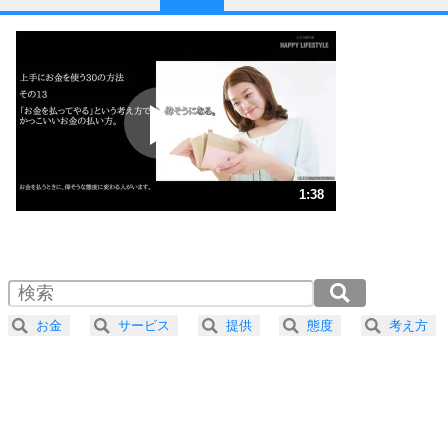
1
他人と比べない。
いっそのこと、他人を見ない。
いらいらしない人になる30の方法
プラス思考
2
ポジティブになれない原因は、行動しないから。
ポジティブ思考になる30の方法
ストレス対策
3
人生、なんとかなるもの。
1:38
気楽に生きる30の方法
1.0倍速 （384KB 1分38秒）
1.5倍速 （256KB 1分5秒）
自分磨き
4
器の大きい人は、怒りを優しさで表現する。
2.0倍速 （192KB 49秒）
器の大きい人になる30の方法
2.5倍速 （154KB 39秒）
お金
サービス
提供
態度
考え方
3.0倍速 （129KB 32秒）
プラス思考
5
ネガティブな人は、複雑に考える。
3.5倍速 （110KB 28秒）
ポジティブな人は、シンプルに考える。
4.0倍速 （97KB 24秒）
ポジティブ思考になる30の方法
ストレス対策