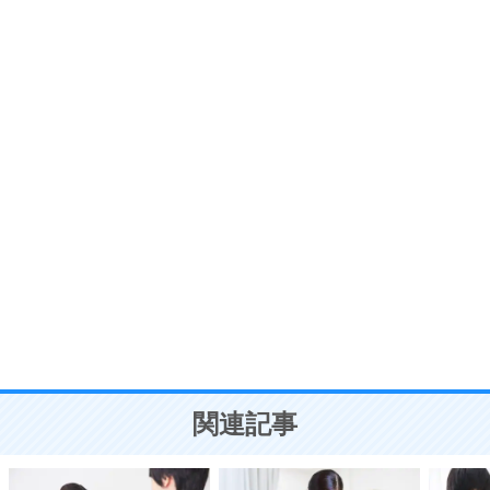
6
価値観を捨てると、いらいらも消える。
いらいらしない人になる30の方法
プラス思考
7
気持ちはなくていいから、とにかく癖にしてしま
う。
ポジティブ思考になる30の方法
自分磨き
8
いらない物は、徹底的に捨てる。
気品と美しさを身につける30の方法
勉強法
9
謙虚な人こそ、本当に強い人。
頭の使い方がうまくなる30の方法
恋愛学
10
人を好きになったら、まず相手を徹底的に信じる
ことが大切。
恋する人が知っておきたい30の大切なこと
関連記事