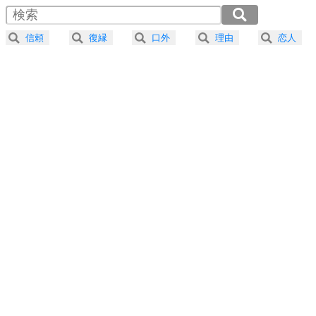
4
器の大きい人は、怒りを優しさで表現する。
2.0倍速 （237KB 1分0秒）
器の大きい人になる30の方法
2.5倍速 （190KB 48秒）
信頼
復縁
口外
理由
恋人
3.0倍速 （158KB 40秒）
プラス思考
5
ネガティブな人は、複雑に考える。
3.5倍速 （136KB 34秒）
ポジティブな人は、シンプルに考える。
4.0倍速 （119KB 30秒）
ポジティブ思考になる30の方法
ストレス対策
6
価値観を捨てると、いらいらも消える。
いらいらしない人になる30の方法
プラス思考
7
気持ちはなくていいから、とにかく癖にしてしま
う。
ポジティブ思考になる30の方法
自分磨き
8
いらない物は、徹底的に捨てる。
気品と美しさを身につける30の方法
勉強法
9
謙虚な人こそ、本当に強い人。