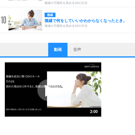
復縁の可能性を高める30の方法
復縁
10
復縁で何をしていいかわからなくなったとき。
復縁の可能性を高める30の方法
動画
音声
ストレス対策
1
他人と比べない。
いっそのこと、他人を見ない。
いらいらしない人になる30の方法
プラス思考
2
ポジティブになれない原因は、行動しないから。
ポジティブ思考になる30の方法
ストレス対策
3
人生、なんとかなるもの。
2:00
気楽に生きる30の方法
1.0倍速 （472KB 2分0秒）
1.5倍速 （315KB 1分20秒）
自分磨き