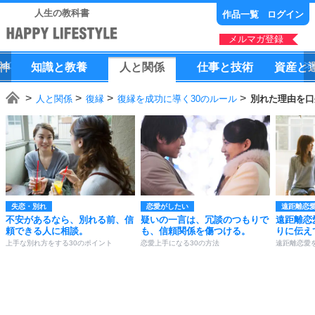
人生の教科書
作品一覧
ログイン
メルマガ登録
神
知識
と
教養
人
と
関係
仕事
と
技術
資産
と
人と関係
復縁
復縁を成功に導く30のルール
別れた理由を口
失恋・別れ
恋愛がしたい
遠距離恋
不安があるなら、別れる前、信
疑いの一言は、冗談のつもりで
遠距離恋
頼できる人に相談。
も、信頼関係を傷つける。
りに伝え
上手な別れ方をする30のポイント
恋愛上手になる30の方法
遠距離恋愛