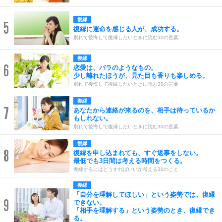
復縁
5
復縁に運命を感じる人が、成功する。
別れて後悔して復縁したいときに読む30の言葉
復縁
6
恋愛は、バラのようなもの。
少し離れたほうが、見た目も香りも楽しめる。
別れて後悔して復縁したいときに読む30の言葉
復縁
7
あなたから連絡が来るのを、相手は待っているか
もしれない。
別れて後悔して復縁したいときに読む30の言葉
復縁
8
復縁を申し込まれても、すぐ返事をしない。
最低でも3日間は考える時間をつくる。
復縁するにはどうすればいいか考える30のこと
復縁
「自分を理解してほしい」という姿勢では、復縁
9
できない。
「相手を理解する」という姿勢のとき、復縁でき
る。