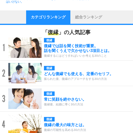
はいけない。
カテゴリランキング
総合ランキング
「
復縁
」の人気記事
復縁
1
復縁では話を聞く技術が重要。
話を聞くうえで欠かせない3項目とは。
復縁するにはどうすればいいか考える30のこと
復縁
2
どんな復縁でも使える、定番のセリフ。
振られた後、復縁のアプローチをする30の方法
復縁
3
常に笑顔を絶やさない。
復縁後、結婚に導く30の方法
復縁
4
復縁の最大の味方とは。
復縁の可能性を高める30の方法