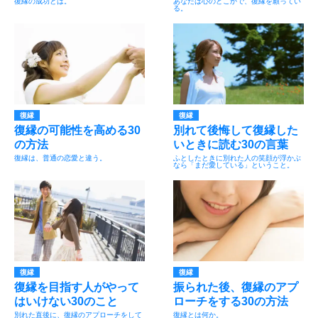
復縁の成功とは。
あなたは心のどこかで、復縁を願ってい
る。
復縁
復縁
復縁の可能性を高める30
別れて後悔して復縁した
の方法
いときに読む30の言葉
復縁は、普通の恋愛と違う。
ふとしたときに別れた人の笑顔が浮かぶ
なら「まだ愛している」ということ。
復縁
復縁
復縁を目指す人がやって
振られた後、復縁のアプ
はいけない30のこと
ローチをする30の方法
別れた直後に、復縁のアプローチをして
復縁とは何か。