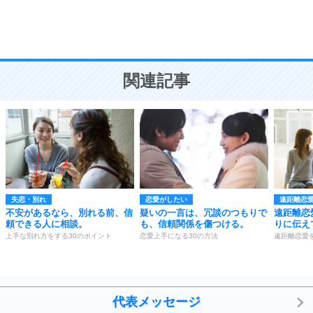
頭の使い方がうまくなる30の方法
恋愛学
10
人を好きになったら、まず相手を徹底的に信じる
ことが大切。
恋する人が知っておきたい30の大切なこと
関連記事
失恋・別れ
恋愛がしたい
遠距離恋
不安があるなら、別れる前、信
疑いの一言は、冗談のつもりで
遠距離恋
頼できる人に相談。
も、信頼関係を傷つける。
りに伝え
上手な別れ方をする30のポイント
恋愛上手になる30の方法
遠距離恋愛
代表メッセージ