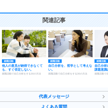
恋愛学
10
人を好きになったら、まず相手を徹底的に信じる
ことが大切。
恋する人が知っておきたい30の大切なこと
関連記事
就職活動
就職活動
就職活動
他人の意見が納得できなくて
自己分析を、哲学として考えな
自己分析
も、すぐ否定しない。
い。
課題意識
就職活動で自己分析をする30の方法
就職活動で自己分析をする30の方法
就職活動で
代表メッセージ
よくある質問