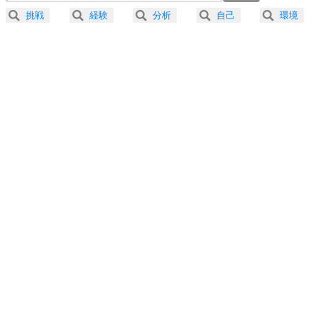
2.5倍速 （168KB 42秒）
挑戦
経験
分析
自己
環境
3.0倍速 （140KB 35秒）
プラス思考
5
ネガティブな人は、複雑に考える。
3.5倍速 （120KB 30秒）
ポジティブな人は、シンプルに考える。
4.0倍速 （105KB 26秒）
ポジティブ思考になる30の方法
ストレス対策
6
価値観を捨てると、いらいらも消える。
いらいらしない人になる30の方法
プラス思考
7
気持ちはなくていいから、とにかく癖にしてしま
う。
ポジティブ思考になる30の方法
自分磨き
8
いらない物は、徹底的に捨てる。
気品と美しさを身につける30の方法
勉強法
9
謙虚な人こそ、本当に強い人。
頭の使い方がうまくなる30の方法