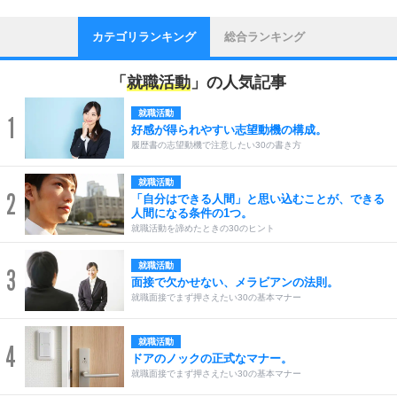
カテゴリランキング
総合ランキング
「
就職活動
」の人気記事
就職活動
1
好感が得られやすい志望動機の構成。
履歴書の志望動機で注意したい30の書き方
就職活動
2
「自分はできる人間」と思い込むことが、できる
人間になる条件の1つ。
就職活動を諦めたときの30のヒント
就職活動
3
面接で欠かせない、メラビアンの法則。
就職面接でまず押さえたい30の基本マナー
就職活動
4
ドアのノックの正式なマナー。
就職面接でまず押さえたい30の基本マナー