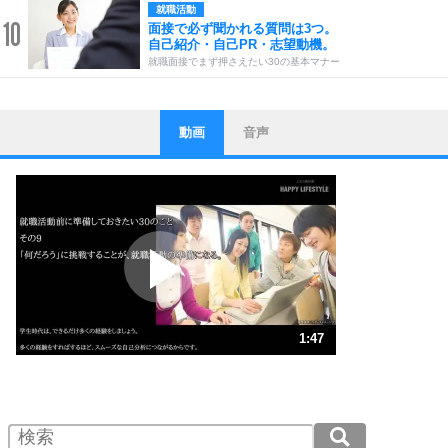
就職活動
10
面接で必ず聞かれる質問は3つ。
自己紹介・自己PR・志望動機。
就職面接でまず押さえたい30の基本マナー
動画
音声
ストレス対策
1
他人と比べない。
いっそのこと、他人を見ない。
いらいらしない人になる30の方法
プラス思考
2
ポジティブになれない原因は、行動しないから。
ポジティブ思考になる30の方法
ストレス対策
3
人生、なんとかなるもの。
1:47
気楽に生きる30の方法
1.0倍速 （419KB 1分47秒）
1.5倍速 （280KB 1分11秒）
自分磨き
4
器の大きい人は、怒りを優しさで表現する。
2.0倍速 （210KB 53秒）
器の大きい人になる30の方法