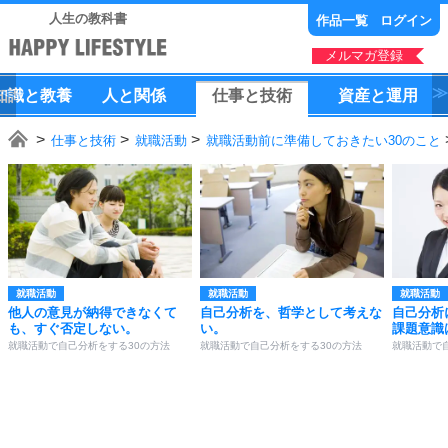
人生の教科書
作品一覧
ログイン
メルマガ登録
知識
と
教養
人
と
関係
仕事
と
技術
資産
と
運用
仕事と技術
就職活動
就職活動前に準備しておきたい30のこと
就職活動
就職活動
就職活動
他人の意見が納得できなくて
自己分析を、哲学として考えな
自己分析
も、すぐ否定しない。
い。
課題意識
就職活動で自己分析をする30の方法
就職活動で自己分析をする30の方法
就職活動で