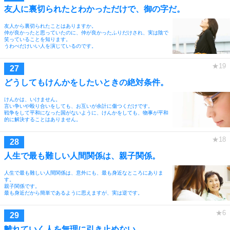
友人に裏切られたとわかっただけで、御の字だ。
友人から裏切られたことはありますか。
仲が良かったと思っていたのに、仲が良かったふりだけされ、実は陰で
笑っていることを知ります。
うわべだけいい人を演じているのです。
どうしてもけんかをしたいときの絶対条件。
けんかは、いけません。
言い争いや殴り合いをしても、お互いが余計に傷つくだけです。
戦争をして平和になった国がないように、けんかをしても、物事が平和
的に解決することはありません。
人生で最も難しい人間関係は、親子関係。
人生で最も難しい人間関係は、意外にも、最も身近なところにありま
す。
親子関係です。
最も身近だから簡単であるように思えますが、実は逆です。
離れていく人を無理に引き止めない。