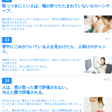
取っつきにくい人は、端が折りたたまれていないセロハンテ
ープ。
輪の形をしたセロハンテープを使うときに、苦労する瞬間があります。
端を見つけるときです。
端が折りたたまれていれば、すぐ見つけられますが、折りたたまれてい
ないことがあります。
背中にごみがついている人を見かけたら、人助けのチャン
ス。
電車やバスで、知らない人の背中を見ると、目立つごみがついているこ
とがあります。
背中ですから、本人は気づいていません。
周りから見ると、よく目立ちます。
人は、受け取った愛で評価されない。
与えた愛で評価される。
幸せな人生とは、愛をたくさん受け取ることでしょうか。
たしかに多くの人から愛されるほど、幸せな人生を送れると思うでしょ
う。
しかし、愛を受け取ることばかり考えると、逆に人間関係は悪くなりま