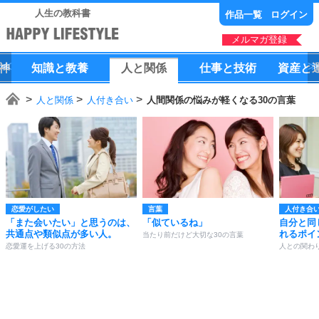
人生の教科書
作品一覧
ログイン
メルマガ登録
神
知識
と
教養
人
と
関係
仕事
と
技術
資産
と
人と関係
人付き合い
人間関係の悩みが軽くなる30の言葉
恋愛がしたい
言葉
人付き合
「また会いたい」と思うのは、
「似ているね」
自分と同
共通点や類似点が多い人。
れるポイ
当たり前だけど大切な30の言葉
恋愛運を上げる30の方法
人との関わ