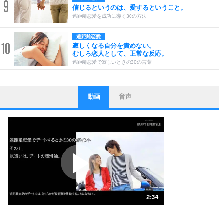
9
信じるというのは、愛するということ。
遠距離恋愛を成功に導く30の方法
遠距離恋愛
10
寂しくなる自分を責めない。
むしろ恋人として、正常な反応。
遠距離恋愛で寂しいときの30の言葉
動画
音声
ストレス対策
1
他人と比べない。
いっそのこと、他人を見ない。
いらいらしない人になる30の方法
プラス思考
2
ポジティブになれない原因は、行動しないから。
ポジティブ思考になる30の方法
ストレス対策
3
人生、なんとかなるもの。
2:34
気楽に生きる30の方法
1.0倍速 （603KB 2分34秒）