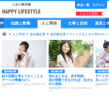
人生の教科書
作品一覧
ログイン
メルマガ登録
神
知識
と
教養
人
と
関係
仕事
と
技術
資産
と
人と関係
遠距離恋愛
遠距離恋愛でデートするときの30のポイ
遠距離恋愛
遠距離恋愛
遠距離恋
話す話題を考えておくことも、
別れるときは、必ず笑顔。
デートの
デートの準備の1つ。
涙が我慢できなければ、泣きな
互いに1
がら笑顔。
遠距離恋愛でデートするときの30のポイ
遠距離恋愛
ント
ント
遠距離恋愛でデートするときの30のポイ
ント