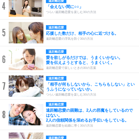
遠距離恋愛
4
「会えない間に○○」
つらい遠距離恋愛を楽しむ30の方法
遠距離恋愛
5
応援した数だけ、相手の心に近づける。
遠距離恋愛の浮気を防ぐ30の方法
遠距離恋愛
6
愛を欲しがるだけでは、うまくいかない。
愛を伝えようとすると、うまくいく。
遠距離恋愛で寂しいときの30の言葉
遠距離恋愛
7
「相手が何もしないから、こちらもしない」とい
うふうになっていないか。
つらい遠距離恋愛を楽しむ30の方法
遠距離恋愛
遠距離恋愛の困難は、2人の邪魔をしているので
8
はない。
2人の信頼関係を深めるお手伝いをしている。
遠距離恋愛を結婚に導く30の方法
遠距離恋愛