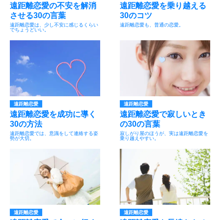
遠距離恋愛の不安を解消
遠距離恋愛を乗り越える
させる30の言葉
30のコツ
遠距離恋愛は、少し不安に感じるくらい
遠距離恋愛も、普通の恋愛。
でちょうどいい。
遠距離恋愛
遠距離恋愛
遠距離恋愛を成功に導く
遠距離恋愛で寂しいとき
30の方法
の30の言葉
遠距離恋愛では、意識をして連絡する姿
寂しがり屋のほうが、実は遠距離恋愛を
勢が大切。
乗り越えやすい。
遠距離恋愛
遠距離恋愛