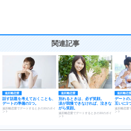
勉強法
9
謙虚な人こそ、本当に強い人。
頭の使い方がうまくなる30の方法
恋愛学
10
人を好きになったら、まず相手を徹底的に信じる
ことが大切。
恋する人が知っておきたい30の大切なこと
関連記事
遠距離恋愛
遠距離恋愛
遠距離恋
話す話題を考えておくことも、
別れるときは、必ず笑顔。
デートの
デートの準備の1つ。
涙が我慢できなければ、泣きな
互いに1
がら笑顔。
遠距離恋愛でデートするときの30のポイ
遠距離恋愛
ント
ント
遠距離恋愛でデートするときの30のポイ
ント