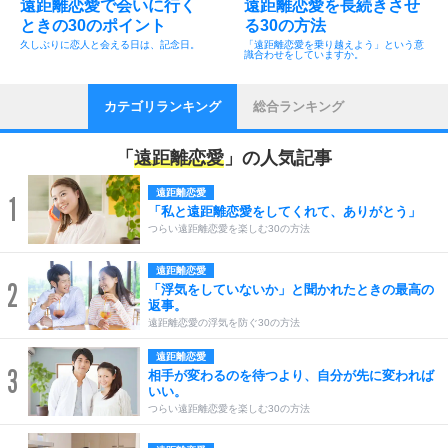
遠距離恋愛で会いに行く
遠距離恋愛を長続きさせ
ときの30のポイント
る30の方法
久しぶりに恋人と会える日は、記念日。
「遠距離恋愛を乗り越えよう」という意
識合わせをしていますか。
カテゴリランキング
総合ランキング
「
遠距離恋愛
」の人気記事
遠距離恋愛
1
「私と遠距離恋愛をしてくれて、ありがとう」
つらい遠距離恋愛を楽しむ30の方法
遠距離恋愛
2
「浮気をしていないか」と聞かれたときの最高の
返事。
遠距離恋愛の浮気を防ぐ30の方法
遠距離恋愛
3
相手が変わるのを待つより、自分が先に変われば
いい。
つらい遠距離恋愛を楽しむ30の方法