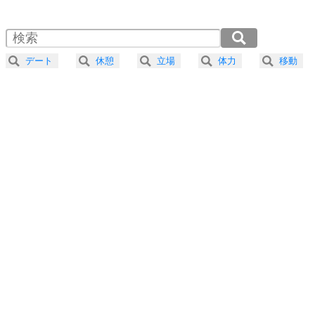
1.5倍速 （402KB 1分42秒）
自分磨き
4
器の大きい人は、怒りを優しさで表現する。
2.0倍速 （302KB 1分17秒）
器の大きい人になる30の方法
2.5倍速 （242KB 1分1秒）
デート
休憩
立場
体力
移動
3.0倍速 （202KB 51秒）
プラス思考
5
ネガティブな人は、複雑に考える。
3.5倍速 （173KB 44秒）
ポジティブな人は、シンプルに考える。
4.0倍速 （151KB 38秒）
ポジティブ思考になる30の方法
ストレス対策
6
価値観を捨てると、いらいらも消える。
いらいらしない人になる30の方法
プラス思考
7
気持ちはなくていいから、とにかく癖にしてしま
う。
ポジティブ思考になる30の方法
自分磨き
8
いらない物は、徹底的に捨てる。
気品と美しさを身につける30の方法