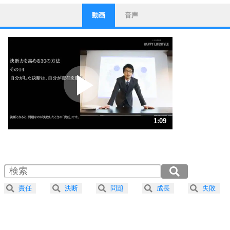
動画
音声
ストレス対策
1
他人と比べない。
いっそのこと、他人を見ない。
いらいらしない人になる30の方法
プラス思考
2
ポジティブになれない原因は、行動しないから。
ポジティブ思考になる30の方法
ストレス対策
3
人生、なんとかなるもの。
1:09
気楽に生きる30の方法
1.0倍速 （270KB 1分9秒）
1.5倍速 （181KB 46秒）
自分磨き
4
器の大きい人は、怒りを優しさで表現する。
2.0倍速 （136KB 34秒）
器の大きい人になる30の方法
2.5倍速 （109KB 27秒）
責任
決断
問題
成長
失敗
3.0倍速 （91KB 23秒）
プラス思考
5
ネガティブな人は、複雑に考える。
3.5倍速 （78KB 19秒）
ポジティブな人は、シンプルに考える。
4.0倍速 （68KB 17秒）
ポジティブ思考になる30の方法