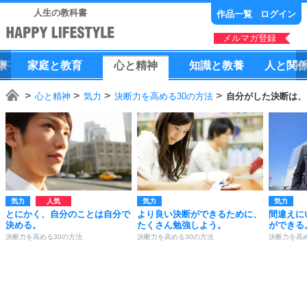
人生の教科書
作品一覧
ログイン
メルマガ登録
康
家庭
と
教育
心
と
精神
知識
と
教養
人
と
関
心と精神
気力
決断力を高める30の方法
自分がした決断は、
気力
気力
気力
とにかく、自分のことは自分で
より良い決断ができるために、
間違えに
決める。
たくさん勉強しよう。
ができる
決断力を高める30の方法
決断力を高める30の方法
決断力を高め