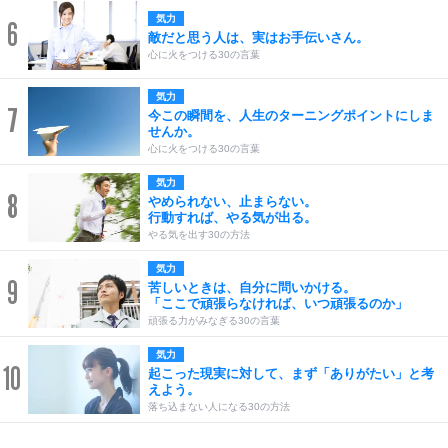
気力
6
敵だと思う人は、実はお手伝いさん。
心に火をつける30の言葉
気力
7
今この瞬間を、人生のターニングポイントにしま
せんか。
心に火をつける30の言葉
気力
8
やめられない、止まらない。
行動すれば、やる気が出る。
やる気を出す30の方法
気力
9
苦しいときは、自分に問いかける。
「ここで頑張らなければ、いつ頑張るのか」
頑張る力がみなぎる30の言葉
気力
10
起こった現実に対して、まず「ありがたい」と考
えよう。
落ち込まない人になる30の方法