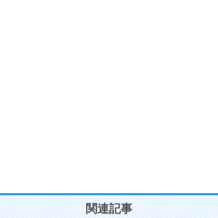
ストレス対策
6
価値観を捨てると、いらいらも消える。
いらいらしない人になる30の方法
プラス思考
7
気持ちはなくていいから、とにかく癖にしてしま
う。
ポジティブ思考になる30の方法
自分磨き
8
いらない物は、徹底的に捨てる。
気品と美しさを身につける30の方法
勉強法
9
謙虚な人こそ、本当に強い人。
頭の使い方がうまくなる30の方法
恋愛学
10
人を好きになったら、まず相手を徹底的に信じる
ことが大切。
恋する人が知っておきたい30の大切なこと
関連記事