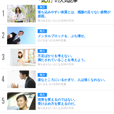
「
気力
」の人気記事
気力
1
落ち込みやすい体質とは、感謝の足りない姿勢が
原因。
落ち込まない人になる30の方法
気力
2
メンタルブロックを、ぶち壊せ。
心に火をつける30の言葉
気力
3
不足ばかりを考えない。
満たされていることを考えよう。
落ち込まない人になる30の方法
気力
4
楽なところにいるかぎり、人は強くなれない。
心に火をつける30の言葉
気力
5
現実を変えるのではない。
受け止め方を変えるのだ。
落ち込まない人になる30の方法