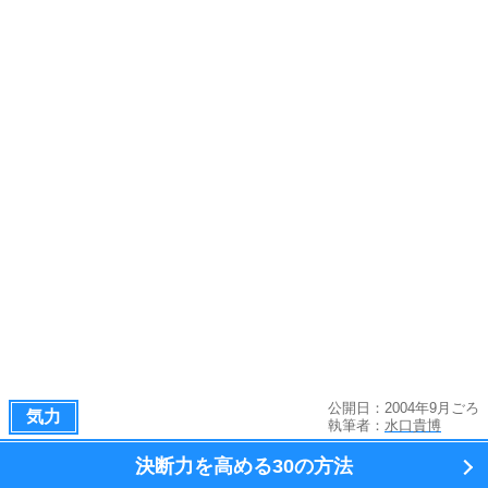
公開日：2004年9月ごろ
気力
執筆者：
水口貴博
決断力を高める
30の方法