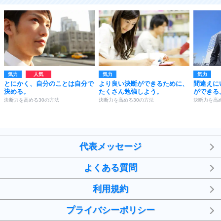
気力
気力
気力
とにかく、自分のことは自分で
より良い決断ができるために、
間違えに
決める。
たくさん勉強しよう。
ができる
決断力を高める30の方法
決断力を高める30の方法
決断力を高め
代表メッセージ
よくある質問
利用規約
プライバシーポリシー