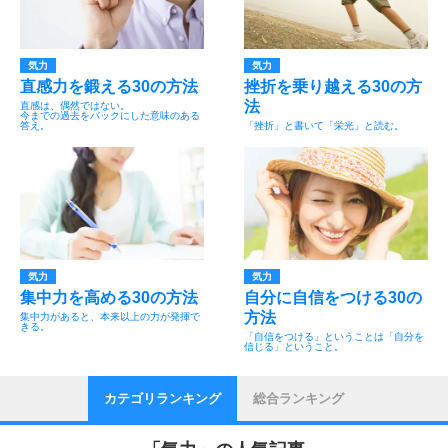
気力
気力
直感力を鍛える30の方法
挫折を乗り越える30の方
法
直感は、偶然ではない。
今までの過去をバックにした意味のある
答え。
「挫折」と書いて「栄光」と読む。
気力
気力
集中力を高める30の方法
自分に自信をつける30の
方法
集中力があると、本来以上の力が発揮で
きる。
「自信をつける」ということは「自分を
信じる」ということ。
カテゴリランキング
総合ランキング