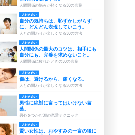
人間関係の悩みが軽くなる30の言葉
人付き合い
自分の気持ちは、恥ずかしがらず
に、どんどん表現していこう。
人との関わりが楽しくなる30の方法
人付き合い
人間関係の最大のコツは、相手にも
自分にも、完璧を求めないこと。
人間関係に疲れたときの30の言葉
人付き合い
傷は、避けるから、痛くなる。
人との関わりが楽しくなる30の方法
人付き合い
男性に絶対に言ってはいけない言
葉。
男心をつかむ30の恋愛テクニック
人付き合い
賢い女性は、おやすみの一言の後に