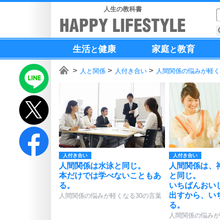
人生の教科書
生活
健康
家庭
教育
と
と
人と関係
人付き合い
人間関係の悩みが軽く
人付き合い
人付き合い
人間関係は水泳と同じ。
人間関係は、
本だけでは学べないこともあ
と同じ。
る。
いちばんおい
出すから、い
人間関係の悩みが軽くなる30の言葉
る。
人間関係の悩みが