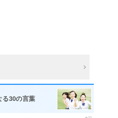
10
る30の言葉