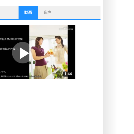
動画
音声
ストレス対策
他人と比べない。
いっそのこと、他人を見ない。
いらいらしない人になる30の方法
プラス思考
ポジティブになれない原因は、行動
しないから。
ポジティブ思考になる30の方法
ストレス対策
1:44
人生、なんとかなるもの。
気楽に生きる30の方法
速 （407KB 1分44秒）
速 （272KB 1分9秒）
自分磨き
器の大きい人は、怒りを優しさで表
速 （204KB 52秒）
現する。
速 （164KB 41秒）
器の大きい人になる30の方法
速 （136KB 34秒）
プラス思考
速 （117KB 29秒）
ネガティブな人は、複雑に考える。
速 （102KB 26秒）