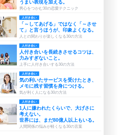
うまい表現を加える。
男心をつかむ30の恋愛テクニック
人付き合い
「～してあげる」ではなく「～させ
て」と言うほうが、印象よくなる。
人との関わりが楽しくなる30の方法
人付き合い
人付き合いを長続きさせるコツは、
力みすぎないこと。
上手に人付き合いする30の方法
人付き合い
気の利いたサービスを受けたとき、
メモに残す習慣を身につける。
気が利く人になる30の方法
人付き合い
1人に嫌われたくらいで、大げさに
考えない。
世界には、まだ80億人以上もいる。
人間関係の悩みが軽くなる30の言葉