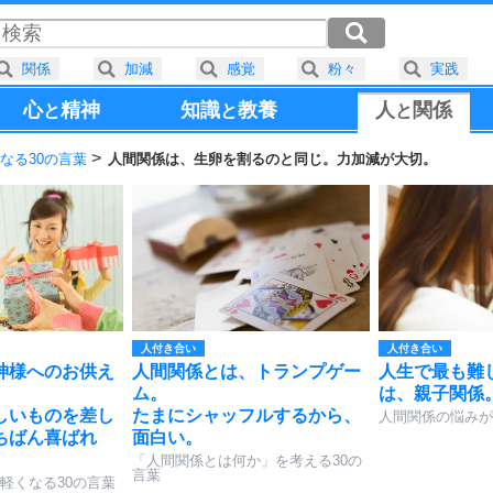
関係
加減
感覚
粉々
実践
心
精神
知識
教養
人
関係
と
と
と
なる30の言葉
人間関係は、生卵を割るのと同じ。力加減が大切。
人付き合い
人付き合い
神様へのお供え
人間関係とは、トランプゲー
人生で最も難
ム。
は、親子関係
しいものを差し
たまにシャッフルするから、
人間関係の悩みが
ちばん喜ばれ
面白い。
「人間関係とは何か」を考える30の
言葉
軽くなる30の言葉