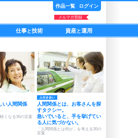
作品一覧
ログイン
メルマガ登録
仕事
技術
資産
運用
と
と
人付き合い
しい人間関係
人間関係とは、お客さんを探
。
すタクシー。
急いでいると、手を挙げてい
軽くなる30の言葉
る人に気づかない。
「人間関係とは何か」を考える30の
言葉