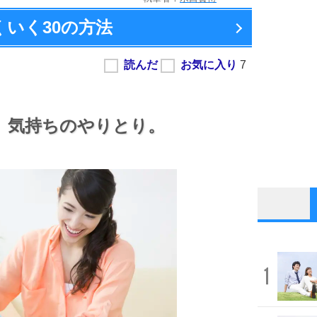
くいく
30の方法
、
気持ちのやりとり。
1