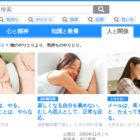
気持ち
やりとり
循環
恋愛
思い出
心
精神
知識
教養
人
関係
と
と
と
方法
物のやりとりより、気持ちのやりとり。
遠距離恋愛
人付き合い
は、やる。
寂しくなる自分を責めない。
メールは、長
ことは、やらな
むしろ恋人として、正常な反
と、かえって
応。
る。
の方法
遠距離恋愛で寂しいときの30の言葉
人付き合いがうま
公開日：2003年11月ごろ
執筆者：
水口貴博