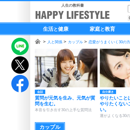
人生の教科書
生活
健康
家庭
教育
と
と
人と関係
カップル
恋愛がうまくいく30の
会話
自分磨き
質問が元気を生み、元気が質
やりたいこと
問を生む。
やりたくない
い。
本音を引き出す30の上手な質問法
運がよくなる30
カップル