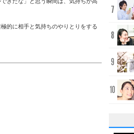
ができたな」と思う瞬間は、気持ちが高
7
積極的に相手と気持ちのやりとりをする
8
9
10
1