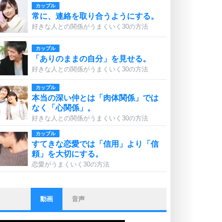
カップル
常に、連絡を取り合うようにする。
好きな人との関係がうまくいく30の方法
カップル
「ありのままの自分」を見せる。
好きな人との関係がうまくいく30の方法
カップル
本当の深い仲とは「肉体関係」では
なく「心関係」。
好きな人との関係がうまくいく30の方法
カップル
すてきな恋愛では「信用」より「信
頼」を大切にする。
恋愛がうまくいく30の方法
動画
音声
ストレス対策
他人と比べない。
いっそのこと、他人を見ない。