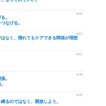
6
がる。
をつなげる。
7
ではなく、慣れてもケアできる関係が理想
8
。
9
関係。
係。
10
を縛るのではなく、開放しよう。