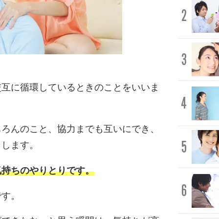
2
3
交互に循環しているときのことをいいま
4
ちろんのこと、協力までも互いにでき、
5
出します。
気持ちのやりとりです。
6
です。