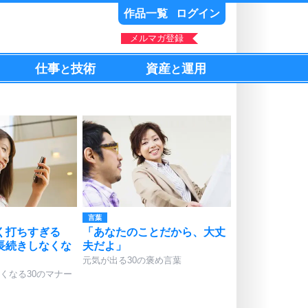
作品一覧
ログイン
メルマガ登録
仕事
技術
資産
運用
と
と
言葉
く打ちすぎる
「あなたのことだから、大丈
長続きしなくな
夫だよ」
元気が出る30の褒め言葉
くなる30のマナー