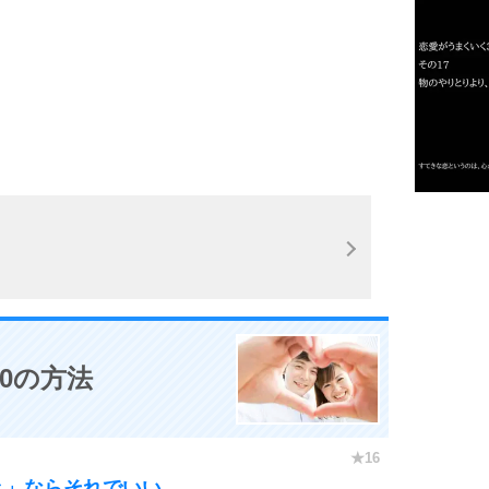
2
3
1.0倍
1.5倍
4
2.0倍
2.5倍
3.0倍
3.5倍
0の方法
5
4.0倍
き」ならそれでいい。