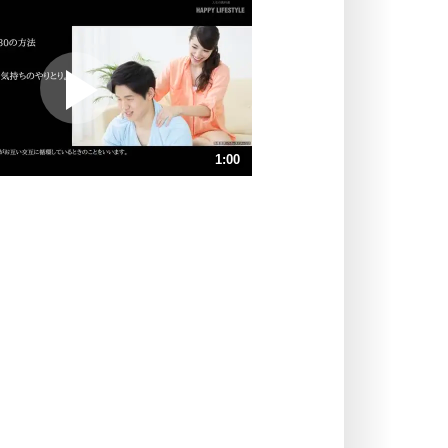
いらいらしない人になる30の方法
プラス思考
ポジティブになれない原因は、行動
しないから。
ポジティブ思考になる30の方法
ストレス対策
1:00
人生、なんとかなるもの。
気楽に生きる30の方法
速 （236KB 1分0秒）
速 （158KB 40秒）
自分磨き
器の大きい人は、怒りを優しさで表
速 （119KB 30秒）
現する。
速 （95KB 24秒）
器の大きい人になる30の方法
速 （79KB 20秒）
プラス思考
速 （68KB 17秒）
ネガティブな人は、複雑に考える。
速 （60KB 15秒）
ポジティブな人は、シンプルに考え
る。
ポジティブ思考になる30の方法
ストレス対策