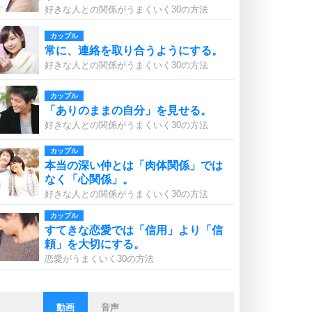
好きな人との関係がうまくいく30の方法
カップル
常に、連絡を取り合うようにする。
好きな人との関係がうまくいく30の方法
カップル
「ありのままの自分」を見せる。
好きな人との関係がうまくいく30の方法
カップル
本当の深い仲とは「肉体関係」では
なく「心関係」。
好きな人との関係がうまくいく30の方法
カップル
すてきな恋愛では「信用」より「信
頼」を大切にする。
恋愛がうまくいく30の方法
動画
音声
ストレス対策