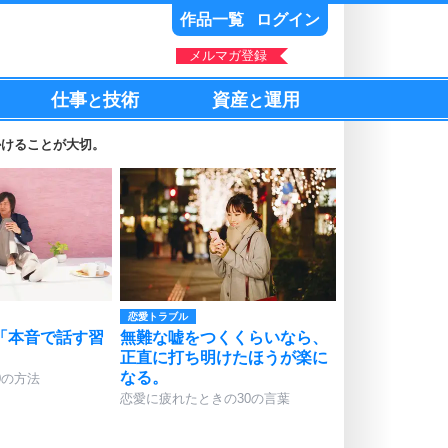
作品一覧
ログイン
メルマガ登録
仕事
技術
資産
運用
と
と
かけることが大切。
恋愛トラブル
「本音で話す習
無難な嘘をつくくらいなら、
正直に打ち明けたほうが楽に
なる。
0の方法
恋愛に疲れたときの30の言葉