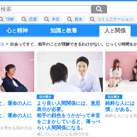
理解
恋愛
本音
親友
コミュニケーション
心
精神
知識
教養
人
関係
と
と
と
方法
出会ってすぐ、相手のことが理解できるわけがない。じっくり時間を
自分磨き
自分磨き
と、運命の人に
より良い人間関係には、意思
純粋な人には
表示が必要。
慣」がある。
と、運命の人に
相手の顔色をうかがって本音
純粋な人になる3
をごまかしていると、薄っぺ
らい人間関係になる。
き寄せる30の方法
感じのいい人になる30の方法