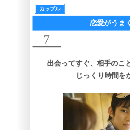
カップル
恋愛がうま
7
出会ってすぐ、
相手のこ
じっくり時間を