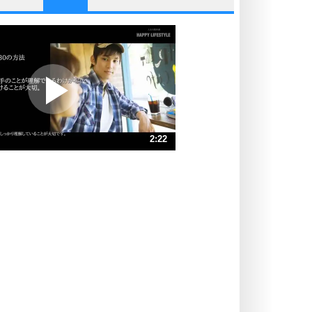
他人と比べない。
いっそのこと、他人を見ない。
いらいらしない人になる30の方法
プラス思考
ポジティブになれない原因は、行動
しないから。
ポジティブ思考になる30の方法
ストレス対策
2:22
人生、なんとかなるもの。
気楽に生きる30の方法
速 （559KB 2分22秒）
速 （373KB 1分35秒）
自分磨き
器の大きい人は、怒りを優しさで表
速 （280KB 1分11秒）
現する。
速 （224KB 57秒）
器の大きい人になる30の方法
速 （187KB 47秒）
プラス思考
速 （160KB 40秒）
ネガティブな人は、複雑に考える。
速 （140KB 35秒）
ポジティブな人は、シンプルに考え
る。
ポジティブ思考になる30の方法