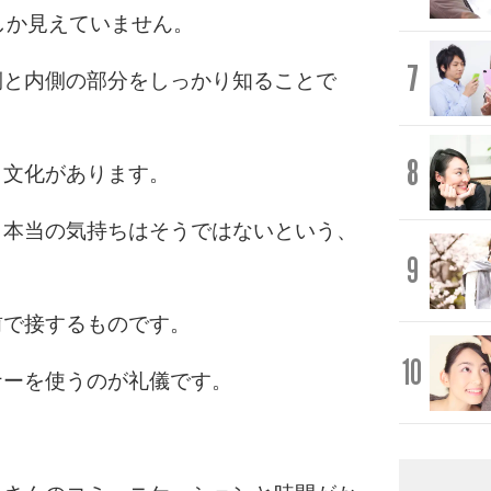
しか見えていません。
7
側と内側の部分をしっかり知ることで
8
う文化があります。
、本当の気持ちはそうではないという、
9
。
前で接するものです。
10
ナーを使うのが礼儀です。
。