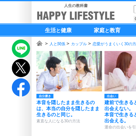
人生の教科書
生活
健康
家庭
教育
と
と
人と関係
カップル
恋愛がうまくいく30の
自分磨き
出会い
本音を隠したまま生きるの
建前で生きる
は、本当の自分を隠したまま
出会えない。
生きるのと同じ。
本音で生きる
出会える。
素直な人になる30の方法
運命の出会いを引