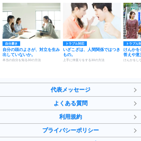
自分磨き
トラブル対応
トラブル
自分の頭のよさが、対立を生み
いざこざは、人間関係ではつき
けんかを
出していないか。
もの。
答えや意
本当の自分を知る30の方法
上手に仲直りをする30の方法
けんかをし
代表メッセージ
よくある質問
利用規約
プライバシーポリシー