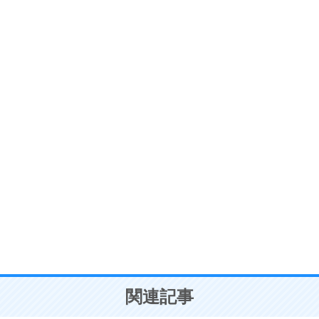
ストレス対策
6
価値観を捨てると、いらいらも消える。
いらいらしない人になる30の方法
プラス思考
7
気持ちはなくていいから、とにかく癖にしてしま
う。
ポジティブ思考になる30の方法
自分磨き
8
いらない物は、徹底的に捨てる。
気品と美しさを身につける30の方法
勉強法
9
謙虚な人こそ、本当に強い人。
頭の使い方がうまくなる30の方法
恋愛学
10
人を好きになったら、まず相手を徹底的に信じる
ことが大切。
恋する人が知っておきたい30の大切なこと
関連記事