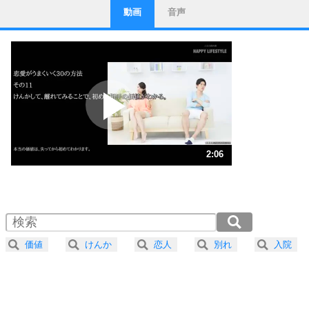
動画
音声
ストレス対策
1
他人と比べない。
いっそのこと、他人を見ない。
いらいらしない人になる30の方法
プラス思考
2
ポジティブになれない原因は、行動しないから。
ポジティブ思考になる30の方法
ストレス対策
3
人生、なんとかなるもの。
2:06
気楽に生きる30の方法
1.0倍速 （494KB 2分6秒）
1.5倍速 （330KB 1分24秒）
自分磨き
4
器の大きい人は、怒りを優しさで表現する。
2.0倍速 （248KB 1分3秒）
器の大きい人になる30の方法
2.5倍速 （198KB 50秒）
価値
けんか
恋人
別れ
入院
3.0倍速 （165KB 42秒）
プラス思考
5
ネガティブな人は、複雑に考える。
3.5倍速 （142KB 36秒）
ポジティブな人は、シンプルに考える。
4.0倍速 （124KB 31秒）
ポジティブ思考になる30の方法