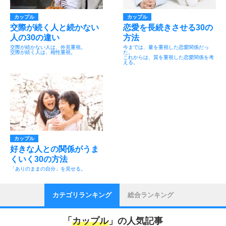
カップル
カップル
交際が続く人と続かない
恋愛を長続きさせる30の
人の30の違い
方法
交際が続かない人は、外見重視。
今までは、量を重視した恋愛関係だっ
交際が続く人は、相性重視。
た。
これからは、質を重視した恋愛関係を考
える。
カップル
好きな人との関係がうま
くいく30の方法
「ありのままの自分」を見せる。
カテゴリランキング
総合ランキング
「
カップル
」の人気記事