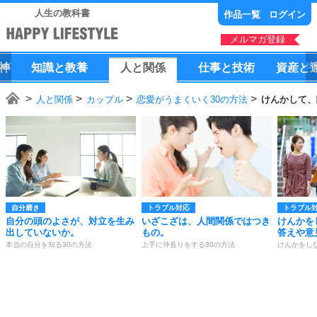
人生の教科書
作品一覧
ログイン
メルマガ登録
神
知識
と
教養
人
と
関係
仕事
と
技術
資産
と
人と関係
カップル
恋愛がうまくいく30の方法
けんかして、
自分磨き
トラブル対応
トラブル
自分の頭のよさが、対立を生み
いざこざは、人間関係ではつき
けんかを
出していないか。
もの。
答えや意
本当の自分を知る30の方法
上手に仲直りをする30の方法
けんかをし