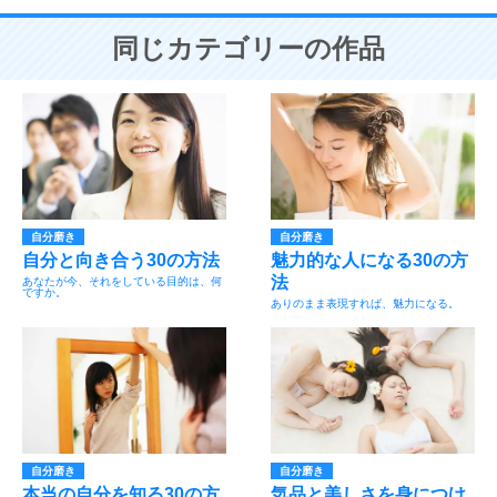
同じカテゴリーの作品
自分磨き
自分磨き
自分と向き合う30の方法
魅力的な人になる30の方
法
あなたが今、それをしている目的は、何
ですか。
ありのまま表現すれば、魅力になる。
自分磨き
自分磨き
本当の自分を知る30の方
気品と美しさを身につけ