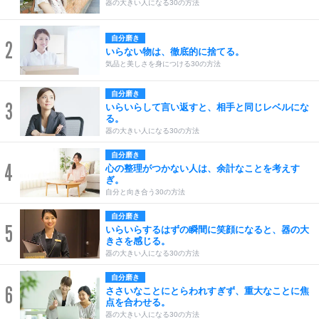
器の大きい人になる30の方法
自分磨き
2
いらない物は、徹底的に捨てる。
気品と美しさを身につける30の方法
自分磨き
3
いらいらして言い返すと、相手と同じレベルにな
る。
器の大きい人になる30の方法
自分磨き
4
心の整理がつかない人は、余計なことを考えす
ぎ。
自分と向き合う30の方法
自分磨き
5
いらいらするはずの瞬間に笑顔になると、器の大
きさを感じる。
器の大きい人になる30の方法
自分磨き
6
ささいなことにとらわれすぎず、重大なことに焦
点を合わせる。
器の大きい人になる30の方法