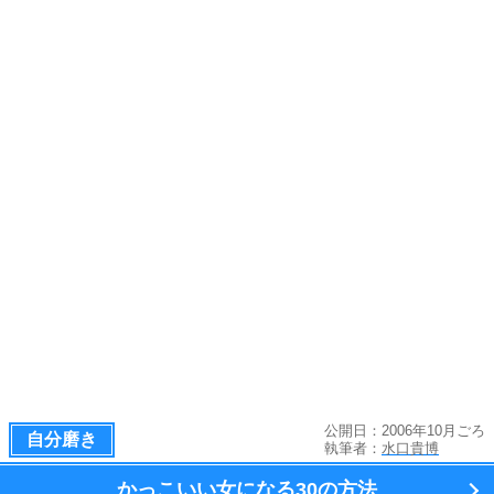
公開日：2006年10月ごろ
自分磨き
執筆者：
水口貴博
かっこいい女になる
30の方法