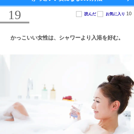
19
かっこいい女性は、
シャワーより入浴を好む。