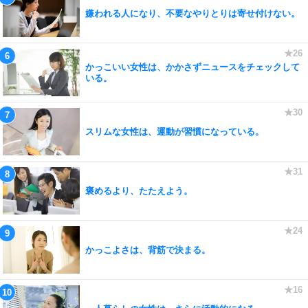
嫌われる人になり、不要なやりとりは寄せ付けない。
かっこいい女性は、かかさずニュースをチェックして
いる。
スリムな女性は、運動が習慣になっている。
褒めるより、たたえよう。
かっこよさは、背筋で決まる。