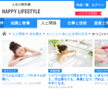
人生の教科書
作品一覧
ログイン
メルマガ登録
神
知識
と
教養
人
と
関係
仕事
と
技術
資産
と
人と関係
自分磨き
かっこいい女になる30の方法
かっこいい
ダイエット
体臭対策
スキンケ
スリムな人ほど、バスタイムが
シャワーばかりで済ませている
いきなり
長い。
と、汗は落ちても、体臭になり
汚れは、
やすくなる。
スリムな人が実践している30の習慣
背中のにき
体臭を抑える30の対策