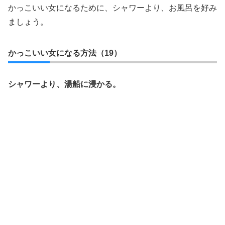
かっこいい女になるために、シャワーより、お風呂を好み
ましょう。
かっこいい女になる方法（19）
シャワーより、湯船に浸かる。