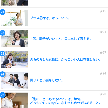
プラス思考は、かっこいい。
「私、調子がいい」と、口に出して言える。
のろのろした女性に、かっこいい人は存在しない。
回りくどい話をしない。
「別に、どっちでもいい」は、禁句。
どっちでもいいなら、なおさら自分で決めること。