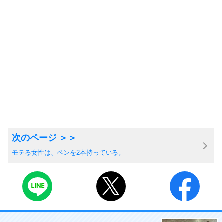
モテる女性は、ペンを2本持っている。