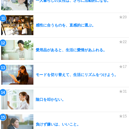
一人暮らしの女性は、さらに活動的になる。
感性に合うものを、直感的に選ぶ。
愛用品があると、生活に愛情があふれる。
モードを切り替えて、生活にリズムをつけよう。
陰口を叩かない。
負けず嫌いは、いいこと。