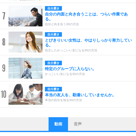
自分磨き
7
自分の内面と向き合うことは、つらい作業であ
る。
自分と向き合う30の方法
自分磨き
8
とびきりいい女性は、やはりしっかり努力してい
る。
自立したかっこいい女になる30の方法
自分磨き
9
特定のグループに入らない。
かっこいい女になる30の方法
自分磨き
10
本当の友人を、勘違いしていませんか。
本当の自分を知る30の方法
動画
音声
ストレス対策
1
他人と比べない。