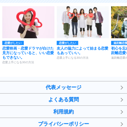
恋愛がしたい
恋愛がしたい
遠距離恋
恋愛映画・恋愛ドラマが白けた
友人の協力によって始まる恋愛
初心を忘
見方になっていると、いい恋愛
もあっていい。
距離恋愛
もできない。
恋愛上手になる30の方法
遠距離恋愛
恋愛上手になる30の方法
代表メッセージ
よくある質問
利用規約
プライバシーポリシー