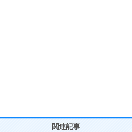
ストレス対策
6
価値観を捨てると、いらいらも消える。
いらいらしない人になる30の方法
プラス思考
7
気持ちはなくていいから、とにかく癖にしてしま
う。
ポジティブ思考になる30の方法
自分磨き
8
いらない物は、徹底的に捨てる。
気品と美しさを身につける30の方法
勉強法
9
謙虚な人こそ、本当に強い人。
頭の使い方がうまくなる30の方法
恋愛学
10
人を好きになったら、まず相手を徹底的に信じる
ことが大切。
恋する人が知っておきたい30の大切なこと
関連記事