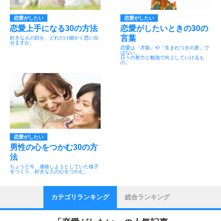
恋愛がしたい
恋愛がしたい
恋愛上手になる30の方法
恋愛がしたいときの30の
言葉
好きな人の顔を、どれだけ細かく思い出
せますか。
恋愛は「才能」や「生まれつきの差」で
はない。
日々の努力と勉強で向上していけるも
の。
恋愛がしたい
男性の心をつかむ30の方
法
ちょうど今、連絡しようとしていた様子
をつくり、好きな人の心をつかむ。
カテゴリランキング
総合ランキング