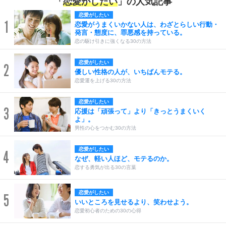
「
恋愛がしたい
」の人気記事
恋愛がしたい
1
恋愛がうまくいかない人は、わざとらしい行動・
発言・態度に、罪悪感を持っている。
恋の駆け引きに強くなる30の方法
恋愛がしたい
2
優しい性格の人が、いちばんモテる。
恋愛運を上げる30の方法
恋愛がしたい
3
応援は「頑張って」より「きっとうまくいく
よ」。
男性の心をつかむ30の方法
恋愛がしたい
4
なぜ、軽い人ほど、モテるのか。
恋する勇気が出る30の言葉
恋愛がしたい
5
いいところを見せるより、笑わせよう。
恋愛初心者のための30の心得