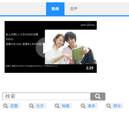
動画
音声
ストレス対策
1
他人と比べない。
いっそのこと、他人を見ない。
いらいらしない人になる30の方法
プラス思考
2
ポジティブになれない原因は、行動しないから。
ポジティブ思考になる30の方法
ストレス対策
3
人生、なんとかなるもの。
2:29
気楽に生きる30の方法
1.0倍速 （586KB 2分29秒）
1.5倍速 （391KB 1分39秒）
自分磨き
4
器の大きい人は、怒りを優しさで表現する。
2.0倍速 （294KB 1分14秒）
器の大きい人になる30の方法
2.5倍速 （235KB 1分0秒）
恋愛
仕方
知識
基本
部分
3.0倍速 （196KB 50秒）
プラス思考
5
ネガティブな人は、複雑に考える。
3.5倍速 （168KB 42秒）
ポジティブな人は、シンプルに考える。
4.0倍速 （147KB 37秒）
ポジティブ思考になる30の方法