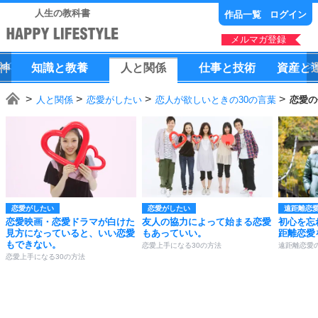
人生の教科書
作品一覧
ログイン
メルマガ登録
神
知識
と
教養
人
と
関係
仕事
と
技術
資産
と
人と関係
恋愛がしたい
恋人が欲しいときの30の言葉
恋愛の
恋愛がしたい
恋愛がしたい
遠距離恋
恋愛映画・恋愛ドラマが白けた
友人の協力によって始まる恋愛
初心を忘
見方になっていると、いい恋愛
もあっていい。
距離恋愛
もできない。
恋愛上手になる30の方法
遠距離恋愛
恋愛上手になる30の方法