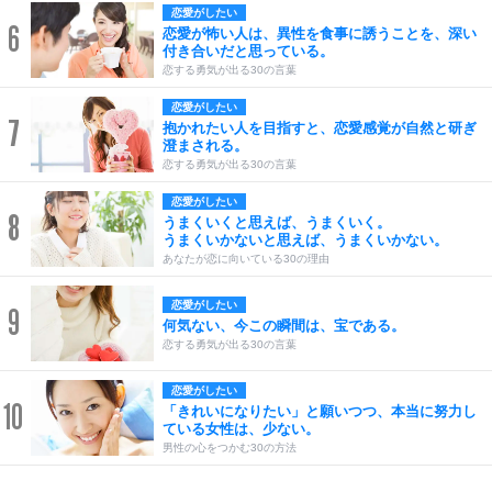
恋愛がしたい
6
恋愛が怖い人は、異性を食事に誘うことを、深い
付き合いだと思っている。
恋する勇気が出る30の言葉
恋愛がしたい
7
抱かれたい人を目指すと、恋愛感覚が自然と研ぎ
澄まされる。
恋する勇気が出る30の言葉
恋愛がしたい
8
うまくいくと思えば、うまくいく。
うまくいかないと思えば、うまくいかない。
あなたが恋に向いている30の理由
恋愛がしたい
9
何気ない、今この瞬間は、宝である。
恋する勇気が出る30の言葉
恋愛がしたい
10
「きれいになりたい」と願いつつ、本当に努力し
ている女性は、少ない。
男性の心をつかむ30の方法