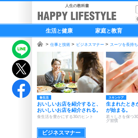
人生の教科書
生活
健康
家庭
教育
と
と
仕事と技術
ビジネスマナー
スーツを長持ち
食生活
スキンケア
おいしいお店を紹介すると、
生まれたとき
おいしいお店を紹介される。
が始まる。
食生活を豊かにする30のヒント
若々しさを保つ3
グ習慣
ビジネスマナー