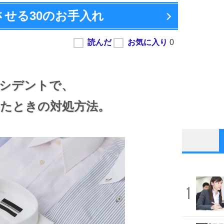
させる
30のお手入れ
シデントで、
たときの対処方法。
1