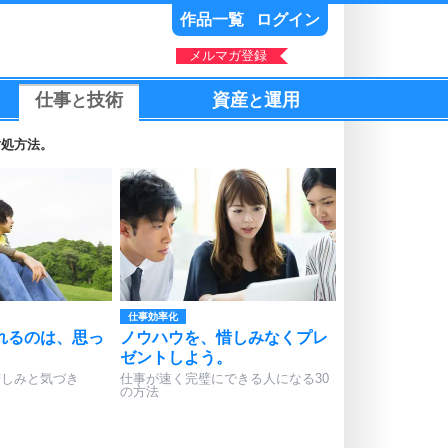
作品一覧
ログイン
メルマガ登録
仕事
技術
資産
運用
と
と
対処方法。
仕事効率化
れるのは、思っ
ノウハウを、惜しみなくプレ
。
ゼントしよう。
苦しみと気づき
仕事が速く完璧にできる人になる30
の方法