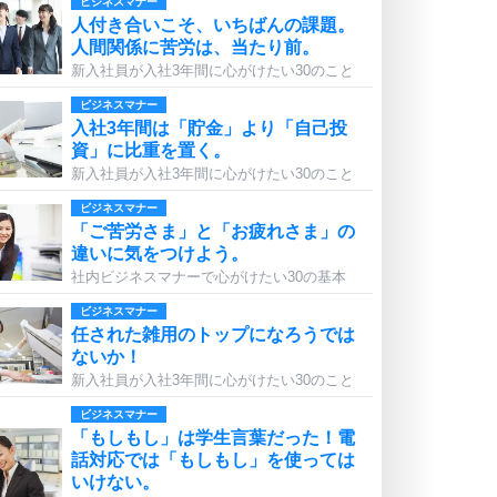
ビジネスマナー
人付き合いこそ、いちばんの課題。
人間関係に苦労は、当たり前。
新入社員が入社3年間に心がけたい30のこと
ビジネスマナー
入社3年間は「貯金」より「自己投
資」に比重を置く。
新入社員が入社3年間に心がけたい30のこと
ビジネスマナー
「ご苦労さま」と「お疲れさま」の
違いに気をつけよう。
社内ビジネスマナーで心がけたい30の基本
ビジネスマナー
任された雑用のトップになろうでは
ないか！
新入社員が入社3年間に心がけたい30のこと
ビジネスマナー
「もしもし」は学生言葉だった！電
話対応では「もしもし」を使っては
いけない。