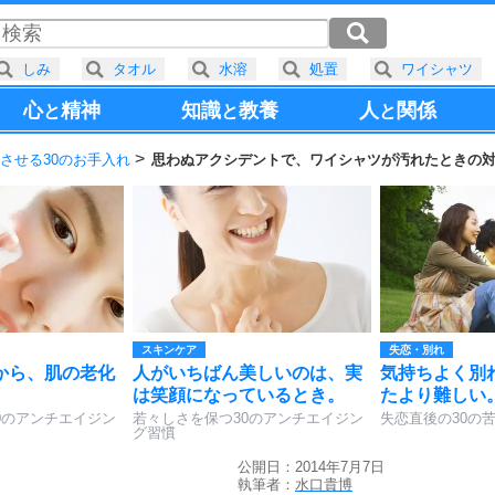
しみ
タオル
水溶
処置
ワイシャツ
心
精神
知識
教養
人
関係
と
と
と
させる30のお手入れ
思わぬアクシデントで、ワイシャツが汚れたときの
スキンケア
失恋・別れ
から、肌の老化
人がいちばん美しいのは、実
気持ちよく別
は笑顔になっているとき。
たより難しい
0のアンチエイジン
若々しさを保つ30のアンチエイジン
失恋直後の30の
グ習慣
公開日：2014年7月7日
執筆者：
水口貴博