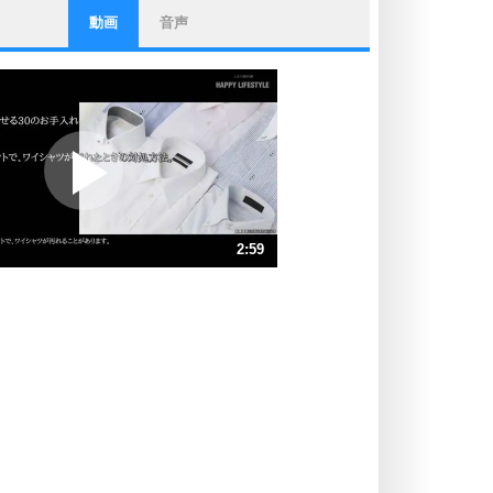
動画
音声
ストレス対策
他人と比べない。
いっそのこと、他人を見ない。
いらいらしない人になる30の方法
プラス思考
ポジティブになれない原因は、行動
しないから。
ポジティブ思考になる30の方法
ストレス対策
2:59
人生、なんとかなるもの。
気楽に生きる30の方法
速 （701KB 2分59秒）
速 （468KB 1分59秒）
自分磨き
器の大きい人は、怒りを優しさで表
速 （351KB 1分29秒）
現する。
速 （281KB 1分11秒）
器の大きい人になる30の方法
速 （234KB 59秒）
プラス思考
速 （201KB 51秒）
ネガティブな人は、複雑に考える。
速 （176KB 44秒）
ポジティブな人は、シンプルに考え