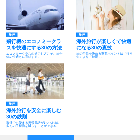
旅行
旅行
飛行機のエコノミークラ
海外旅行が楽しくて快適
スを快適にする30の方法
になる30の裏技
エコノミークラスの過ごし方こそ、旅全
旅の印象を決める重要ポイントは「行き
体の快適さに直結する。
先」より「時期」。
旅行
海外旅行を安全に楽しむ
30の鉄則
海外でも使える携帯電話が1つあれば、
多くの手荷物を減らすことができる。