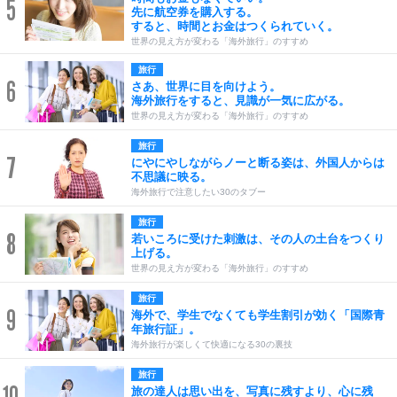
5
先に航空券を購入する。
すると、時間とお金はつくられていく。
世界の見え方が変わる「海外旅行」のすすめ
旅行
6
さあ、世界に目を向けよう。
海外旅行をすると、見識が一気に広がる。
世界の見え方が変わる「海外旅行」のすすめ
旅行
7
にやにやしながらノーと断る姿は、外国人からは
不思議に映る。
海外旅行で注意したい30のタブー
旅行
8
若いころに受けた刺激は、その人の土台をつくり
上げる。
世界の見え方が変わる「海外旅行」のすすめ
旅行
9
海外で、学生でなくても学生割引が効く「国際青
年旅行証」。
海外旅行が楽しくて快適になる30の裏技
旅行
10
旅の達人は思い出を、写真に残すより、心に残