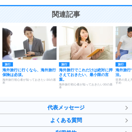
10
ことが大切。
恋する人が知っておきたい30の大切なこと
関連記事
旅行
旅行
旅行
海外旅行に行くなら、海外旅行
海外旅行でこれだけは絶対に押
海外旅行
保険は必須。
さえておきたい、最小限の言
法。
葉。
海外旅行初心者が知っておきたい30の基
世界の見え
本
すめ
海外旅行初心者が知っておきたい30の基
本
代表メッセージ
よくある質問