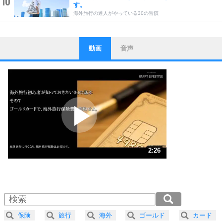
す。
海外旅行の達人がやっている30の習慣
動画
音声
ストレス対策
1
他人と比べない。
いっそのこと、他人を見ない。
いらいらしない人になる30の方法
プラス思考
2
ポジティブになれない原因は、行動しないから。
ポジティブ思考になる30の方法
ストレス対策
3
人生、なんとかなるもの。
2:26
気楽に生きる30の方法
1.0倍速 （573KB 2分26秒）
1.5倍速 （382KB 1分37秒）
自分磨き
4
器の大きい人は、怒りを優しさで表現する。
2.0倍速 （287KB 1分13秒）
器の大きい人になる30の方法
2.5倍速 （230KB 58秒）
保険
旅行
海外
ゴールド
カード
プラス思考