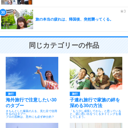
旅の本当の疲れは、帰国後、突然襲ってくる。
同じカテゴリーの作品
旅行
旅行
海外旅行で注意したい30
子連れ旅行で家族の絆を
のタブー
深める30の方法
きちんとした服装の人を、見た目で信用
「もう少し成長してから」と思っている
するのはタブー。
と、逆に思い出をつくるタイミングを逃
プロの泥棒は、意外にも必ず紳士的？
してしまう。