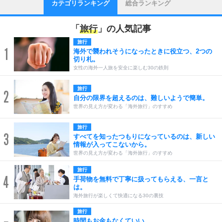
カテゴリランキング
総合ランキング
「
旅行
」の人気記事
旅行
1
海外で襲われそうになったときに役立つ、2つの
切り札。
女性の海外一人旅を安全に楽しむ30の鉄則
旅行
2
自分の限界を超えるのは、難しいようで簡単。
世界の見え方が変わる「海外旅行」のすすめ
旅行
3
すべてを知ったつもりになっているのは、新しい
情報が入ってこないから。
世界の見え方が変わる「海外旅行」のすすめ
旅行
4
手荷物を無料で丁寧に扱ってもらえる、一言と
は。
海外旅行が楽しくて快適になる30の裏技
旅行
時間もお金もなくていい。