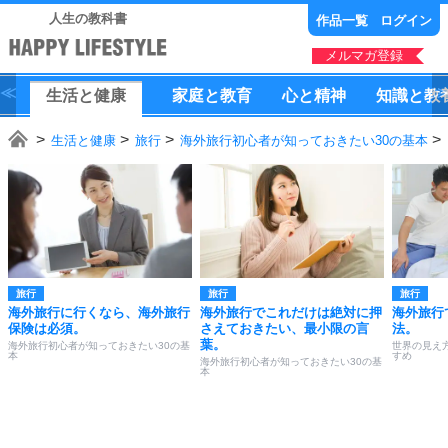
人生の教科書
作品一覧
ログイン
メルマガ登録
生活
と
健康
家庭
と
教育
心
と
精神
知識
と
教
生活と健康
旅行
海外旅行初心者が知っておきたい30の基本
旅行
旅行
旅行
海外旅行に行くなら、海外旅行
海外旅行でこれだけは絶対に押
海外旅行
保険は必須。
さえておきたい、最小限の言
法。
葉。
海外旅行初心者が知っておきたい30の基
世界の見え
本
すめ
海外旅行初心者が知っておきたい30の基
本