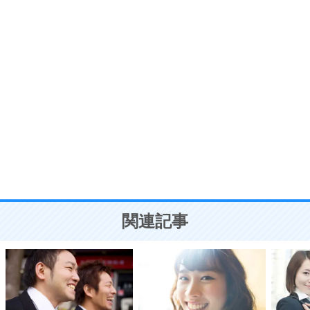
7
気持ちはなくていいから、とにかく癖にしてしま
う。
ポジティブ思考になる30の方法
自分磨き
8
いらない物は、徹底的に捨てる。
気品と美しさを身につける30の方法
勉強法
9
謙虚な人こそ、本当に強い人。
頭の使い方がうまくなる30の方法
恋愛学
10
人を好きになったら、まず相手を徹底的に信じる
ことが大切。
恋する人が知っておきたい30の大切なこと
関連記事