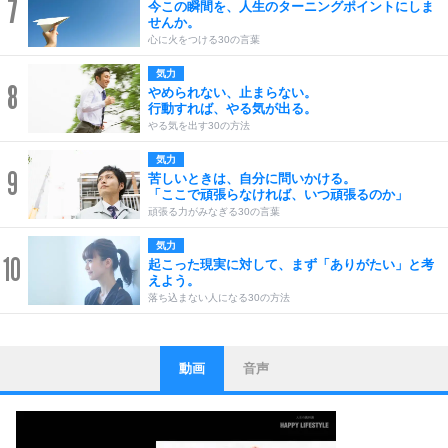
7
今この瞬間を、人生のターニングポイントにしま
せんか。
心に火をつける30の言葉
気力
8
やめられない、止まらない。
行動すれば、やる気が出る。
やる気を出す30の方法
気力
9
苦しいときは、自分に問いかける。
「ここで頑張らなければ、いつ頑張るのか」
頑張る力がみなぎる30の言葉
気力
10
起こった現実に対して、まず「ありがたい」と考
えよう。
落ち込まない人になる30の方法
動画
音声
ストレス対策
1
他人と比べない。
いっそのこと、他人を見ない。
いらいらしない人になる30の方法