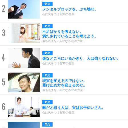
気力
2
メンタルブロックを、ぶち壊せ。
心に火をつける30の言葉
気力
3
不足ばかりを考えない。
満たされていることを考えよう。
落ち込まない人になる30の方法
気力
4
楽なところにいるかぎり、人は強くなれない。
心に火をつける30の言葉
気力
5
現実を変えるのではない。
受け止め方を変えるのだ。
落ち込まない人になる30の方法
気力
6
敵だと思う人は、実はお手伝いさん。
心に火をつける30の言葉
気力