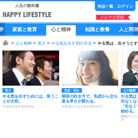
人生の教科書
作品一覧
ログイン
メルマガ登録
康
家庭
と
教育
心
と
精神
知識
と
教養
人
と
関
心と精神
気力
やる気を出す30の方法
やる気は、出そうとす
気力
失恋・別れ
心の健康
やる気を出すためには、笑うこ
弱音の吐き方で、失恋から立ち
やる気は
とが大切。
直る早さが変わる。
出なくな
「出なく
やる気を出す30の方法
大失恋から立ち直る30の方法
始める。
感情のコン
法