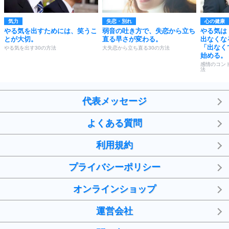
気力
失恋・別れ
心の健康
やる気を出すためには、笑うこ
弱音の吐き方で、失恋から立ち
やる気は
とが大切。
直る早さが変わる。
出なくな
「出なく
やる気を出す30の方法
大失恋から立ち直る30の方法
始める。
感情のコン
法
代表メッセージ
よくある質問
利用規約
プライバシーポリシー
オンラインショップ
運営会社