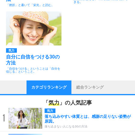
きる。
「挫折」と書いて「栄光」と読む。
気力
自分に自信をつける30の
方法
「自信をつける」ということは「自分を
信じる」ということ。
カテゴリランキング
総合ランキング
「
気力
」の人気記事
気力
1
落ち込みやすい体質とは、感謝の足りない姿勢が
原因。
落ち込まない人になる30の方法