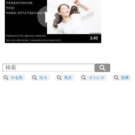
プラス思考
2
ポジティブになれない原因は、行動しないから。
ポジティブ思考になる30の方法
ストレス対策
3
人生、なんとかなるもの。
1:43
気楽に生きる30の方法
1.0倍速 （404KB 1分43秒）
1.5倍速 （269KB 1分8秒）
自分磨き
4
器の大きい人は、怒りを優しさで表現する。
2.0倍速 （202KB 51秒）
器の大きい人になる30の方法
2.5倍速 （162KB 41秒）
やる気
出ろ
気分
ストレス
効果
3.0倍速 （135KB 34秒）
プラス思考
5
ネガティブな人は、複雑に考える。
3.5倍速 （116KB 29秒）
ポジティブな人は、シンプルに考える。
4.0倍速 （102KB 25秒）
ポジティブ思考になる30の方法
ストレス対策
6
価値観を捨てると、いらいらも消える。
いらいらしない人になる30の方法
プラス思考