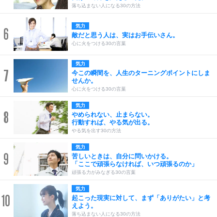
落ち込まない人になる30の方法
気力
6
敵だと思う人は、実はお手伝いさん。
心に火をつける30の言葉
気力
7
今この瞬間を、人生のターニングポイントにしま
せんか。
心に火をつける30の言葉
気力
8
やめられない、止まらない。
行動すれば、やる気が出る。
やる気を出す30の方法
気力
9
苦しいときは、自分に問いかける。
「ここで頑張らなければ、いつ頑張るのか」
頑張る力がみなぎる30の言葉
気力
10
起こった現実に対して、まず「ありがたい」と考
えよう。
落ち込まない人になる30の方法