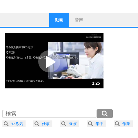
動画
音声
ストレス対策
1
他人と比べない。
いっそのこと、他人を見ない。
いらいらしない人になる30の方法
プラス思考
2
ポジティブになれない原因は、行動しないから。
ポジティブ思考になる30の方法
ストレス対策
3
人生、なんとかなるもの。
1:25
気楽に生きる30の方法
1.0倍速 （336KB 1分25秒）
1.5倍速 （224KB 57秒）
自分磨き
4
器の大きい人は、怒りを優しさで表現する。
2.0倍速 （168KB 42秒）
器の大きい人になる30の方法
2.5倍速 （135KB 34秒）
やる気
仕事
昼寝
集中
作業
3.0倍速 （113KB 28秒）
プラス思考
5
ネガティブな人は、複雑に考える。
3.5倍速 （97KB 24秒）