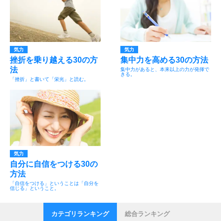
気力
気力
挫折を乗り越える30の方
集中力を高める30の方法
法
集中力があると、本来以上の力が発揮で
きる。
「挫折」と書いて「栄光」と読む。
気力
自分に自信をつける30の
方法
「自信をつける」ということは「自分を
信じる」ということ。
カテゴリランキング
総合ランキング