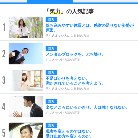
「
気力
」の人気記事
気力
1
落ち込みやすい体質とは、感謝の足りない姿勢が
原因。
落ち込まない人になる30の方法
気力
2
メンタルブロックを、ぶち壊せ。
心に火をつける30の言葉
気力
3
不足ばかりを考えない。
満たされていることを考えよう。
落ち込まない人になる30の方法
気力
4
楽なところにいるかぎり、人は強くなれない。
心に火をつける30の言葉
気力
5
現実を変えるのではない。
受け止め方を変えるのだ。