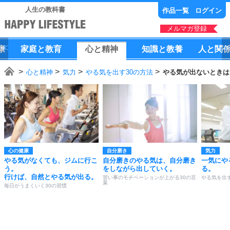
人生の教科書
作品一覧
ログイン
メルマガ登録
康
家庭
と
教育
心
と
精神
知識
と
教養
人
と
関
心と精神
気力
やる気を出す30の方法
やる気が出ないときは
心の健康
自分磨き
気力
やる気がなくても、ジムに行こ
自分磨きのやる気は、自分磨き
一気にや
う。
をしながら出していく。
る。
行けば、自然とやる気が出る。
習い事のモチベーションが上がる30の言
やる気を出す
葉
毎日がうまくいく30の習慣