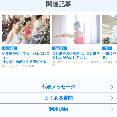
関連記事
心の健康
自分磨き
気力
やる気がなくても、ジムに行こ
自分磨きのやる気は、自分磨き
一気にや
う。
をしながら出していく。
る。
行けば、自然とやる気が出る。
習い事のモチベーションが上がる30の言
やる気を出す
葉
毎日がうまくいく30の習慣
代表メッセージ
よくある質問
利用規約