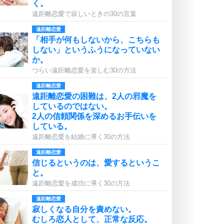
く。
遠距離恋愛で寂しいときの30の言葉
遠距離恋愛
「相手が何もしないから、こちらも
しない」というふうになっていない
か。
つらい遠距離恋愛を楽しむ30の方法
遠距離恋愛
遠距離恋愛の困難は、2人の邪魔を
しているのではない。
2人の信頼関係を深めるお手伝いを
している。
遠距離恋愛を結婚に導く30の方法
遠距離恋愛
信じるというのは、愛するというこ
と。
遠距離恋愛を成功に導く30の方法
遠距離恋愛
寂しくなる自分を責めない。
むしろ恋人として、正常な反応。