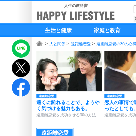
人生の教科書
生活
健康
家庭
教育
と
と
人と関係
遠距離恋愛
遠距離恋愛の30の心
遠距離恋愛
遠距離恋愛
遠くに離れることで、ようや
恋人の事情で
く気づける魅力もある。
ったとしても
遠距離恋愛を成功させる30の方法
遠距離恋愛を成功
遠距離恋愛