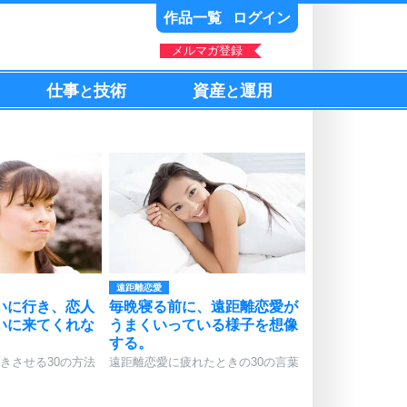
作品一覧
ログイン
メルマガ登録
仕事
技術
資産
運用
と
と
遠距離恋愛
いに行き、恋人
毎晩寝る前に、遠距離恋愛が
いに来てくれな
うまくいっている様子を想像
する。
きさせる30の方法
遠距離恋愛に疲れたときの30の言葉