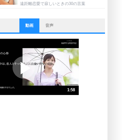
遠距離恋愛で寂しいときの30の言葉
動画
音声
ストレス対策
他人と比べない。
いっそのこと、他人を見ない。
いらいらしない人になる30の方法
プラス思考
ポジティブになれない原因は、行動
しないから。
ポジティブ思考になる30の方法
ストレス対策
1:58
人生、なんとかなるもの。
気楽に生きる30の方法
速 （464KB 1分58秒）
速 （310KB 1分19秒）
自分磨き
器の大きい人は、怒りを優しさで表
速 （232KB 59秒）
現する。
速 （186KB 47秒）
器の大きい人になる30の方法
速 （155KB 39秒）