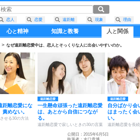
恋人
恋愛
遠距離
現象
理由
心
精神
知識
教養
人
関係
と
と
と
得
なぜ遠距離恋愛中は、恋人とそっくりな人に出会いやすいのか。
遠距離恋愛
遠距離恋愛
遠距離恋愛にな
一生懸命頑張った遠距離恋愛
自分ばかり会
、責めない。
は、あとから自信につなが
はまったく会
る。
い。
させる30の方法
遠距離恋愛で寂しいときの30の言葉
遠距離恋愛を長続
公開日：2015年6月5日
執筆者：
水口貴博