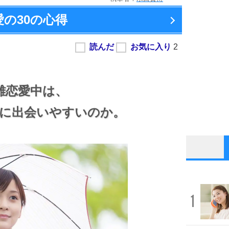
愛の
30の心得
離恋愛中は、
に出会いやすいのか。
1