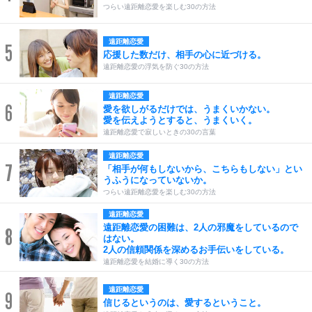
つらい遠距離恋愛を楽しむ30の方法
遠距離恋愛
5
応援した数だけ、相手の心に近づける。
遠距離恋愛の浮気を防ぐ30の方法
遠距離恋愛
6
愛を欲しがるだけでは、うまくいかない。
愛を伝えようとすると、うまくいく。
遠距離恋愛で寂しいときの30の言葉
遠距離恋愛
7
「相手が何もしないから、こちらもしない」とい
うふうになっていないか。
つらい遠距離恋愛を楽しむ30の方法
遠距離恋愛
遠距離恋愛の困難は、2人の邪魔をしているので
8
はない。
2人の信頼関係を深めるお手伝いをしている。
遠距離恋愛を結婚に導く30の方法
遠距離恋愛
9
信じるというのは、愛するということ。