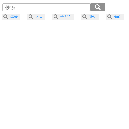
4
器の大きい人は、怒りを優しさで表現する。
2.0倍速 （275KB 1分10秒）
器の大きい人になる30の方法
2.5倍速 （220KB 56秒）
恋愛
大人
子ども
勢い
傾向
3.0倍速 （184KB 46秒）
プラス思考
5
ネガティブな人は、複雑に考える。
3.5倍速 （157KB 40秒）
ポジティブな人は、シンプルに考える。
4.0倍速 （138KB 35秒）
ポジティブ思考になる30の方法
ストレス対策
6
価値観を捨てると、いらいらも消える。
いらいらしない人になる30の方法
プラス思考
7
気持ちはなくていいから、とにかく癖にしてしま
う。
ポジティブ思考になる30の方法
自分磨き
8
いらない物は、徹底的に捨てる。
気品と美しさを身につける30の方法
勉強法
9
謙虚な人こそ、本当に強い人。