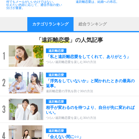
何でもメールがいいわけではない。
遠距離恋愛は、結婚への布石。
伝えたい内容に応じて、通信手段の使い
分けが重要。
カテゴリランキング
総合ランキング
「
遠距離恋愛
」の人気記事
遠距離恋愛
1
「私と遠距離恋愛をしてくれて、ありがとう」
つらい遠距離恋愛を楽しむ30の方法
遠距離恋愛
2
「浮気をしていないか」と聞かれたときの最高の
返事。
遠距離恋愛の浮気を防ぐ30の方法
遠距離恋愛
3
相手が変わるのを待つより、自分が先に変われば
いい。
つらい遠距離恋愛を楽しむ30の方法
遠距離恋愛
4
「会えない間に○○」