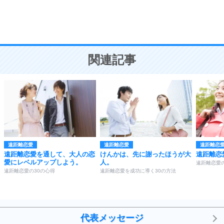
頭の使い方がうまくなる30の方法
恋愛学
10
人を好きになったら、まず相手を徹底的に信じる
ことが大切。
恋する人が知っておきたい30の大切なこと
関連記事
遠距離恋愛
遠距離恋愛
遠距離恋
遠距離恋愛を通して、大人の恋
けんかは、先に謝ったほうが大
遠距離恋
愛にレベルアップしよう。
人。
遠距離恋愛の
遠距離恋愛の30の心得
遠距離恋愛を成功に導く30の方法
代表メッセージ