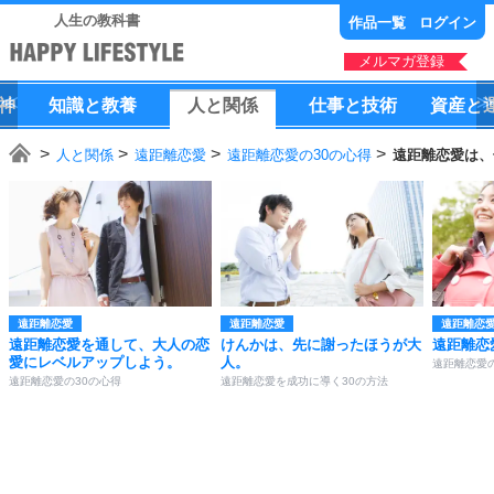
人生の教科書
作品一覧
ログイン
メルマガ登録
神
知識
と
教養
人
と
関係
仕事
と
技術
資産
と
人と関係
遠距離恋愛
遠距離恋愛の30の心得
遠距離恋愛は、
遠距離恋愛
遠距離恋愛
遠距離恋
遠距離恋愛を通して、大人の恋
けんかは、先に謝ったほうが大
遠距離恋
愛にレベルアップしよう。
人。
遠距離恋愛の
遠距離恋愛の30の心得
遠距離恋愛を成功に導く30の方法