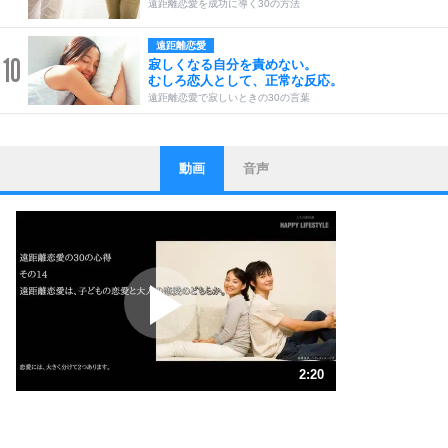
遠距離恋愛を成功に導く30の方法
遠距離恋愛
10
寂しくなる自分を責めない。
むしろ恋人として、正常な反応。
遠距離恋愛で寂しいときの30の言葉
動画
音声
ストレス対策
1
他人と比べない。
いっそのこと、他人を見ない。
いらいらしない人になる30の方法
プラス思考
2
ポジティブになれない原因は、行動しないから。
ポジティブ思考になる30の方法
ストレス対策
3
人生、なんとかなるもの。
2:20
気楽に生きる30の方法
1.0倍速 （549KB 2分20秒）
1.5倍速 （366KB 1分33秒）
自分磨き