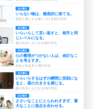
自分磨き
いらない物は、徹底的に捨てる。
気品と美しさを身につける30の方法
自分磨き
いらいらして言い返すと、相手と同
じレベルになる。
器の大きい人になる30の方法
自分磨き
心の整理がつかない人は、余計なこ
とを考えすぎ。
自分と向き合う30の方法
自分磨き
いらいらするはずの瞬間に笑顔にな
ると、器の大きさを感じる。
器の大きい人になる30の方法
自分磨き
ささいなことにとらわれすぎず、重
大なことに焦点を合わせる。