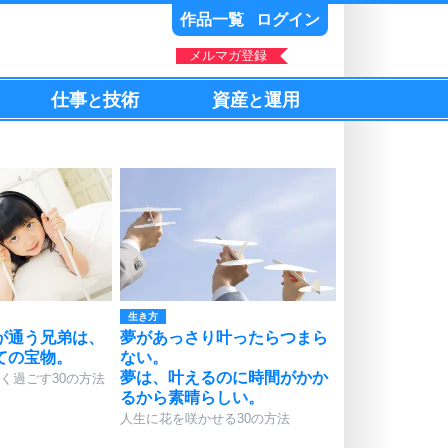
作品一覧
ログイン
メルマガ登録
仕事
技術
資産
運用
と
と
生き方
が通う兄弟は、
夢があっさり叶ったらつまら
ての宝物。
ない。
夢は、叶えるのに時間がかか
く過ごす30の方法
るから素晴らしい。
人生に花を咲かせる30の方法