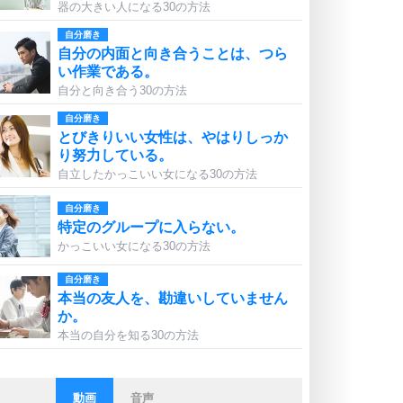
器の大きい人になる30の方法
自分磨き
自分の内面と向き合うことは、つら
い作業である。
自分と向き合う30の方法
自分磨き
とびきりいい女性は、やはりしっか
り努力している。
自立したかっこいい女になる30の方法
自分磨き
特定のグループに入らない。
かっこいい女になる30の方法
自分磨き
本当の友人を、勘違いしていません
か。
本当の自分を知る30の方法
動画
音声
ストレス対策