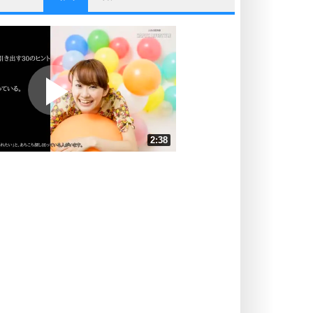
他人と比べない。
いっそのこと、他人を見ない。
いらいらしない人になる30の方法
プラス思考
ポジティブになれない原因は、行動
しないから。
ポジティブ思考になる30の方法
ストレス対策
2:38
人生、なんとかなるもの。
気楽に生きる30の方法
速 （618KB 2分38秒）
速 （412KB 1分45秒）
自分磨き
器の大きい人は、怒りを優しさで表
速 （309KB 1分19秒）
現する。
速 （248KB 1分3秒）
器の大きい人になる30の方法
速 （207KB 52秒）
プラス思考
速 （177KB 45秒）
ネガティブな人は、複雑に考える。
速 （155KB 39秒）
ポジティブな人は、シンプルに考え
る。
ポジティブ思考になる30の方法