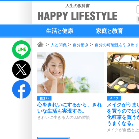
人生の教科書
生活
健康
家庭
教育
と
と
人と関係
自分磨き
自分の可能性を引き出す
住まい
メイク
心をきれいにするから、きれ
メイクがうま
いな生活も実現する。
を買うのでは
化粧箱を買う
きれいに生きる人の30の習慣
うまくなる。
メイクが自然と上