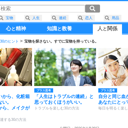
宝物
人生
連続
恋人
用品
心
精神
知識
教養
人
関係
と
と
と
30のヒント
宝物を探さない。すでに宝物を持っている。
プラス思考
プラス思考
いから、化粧箱
「人生はトラブルの連続」と
自分と同じ血
ない。
思っておくほうがいい。
あなたにとっ
から、メイクが
トラブルを楽しむ30の方法
毎日を明るく楽し
達する30の方法