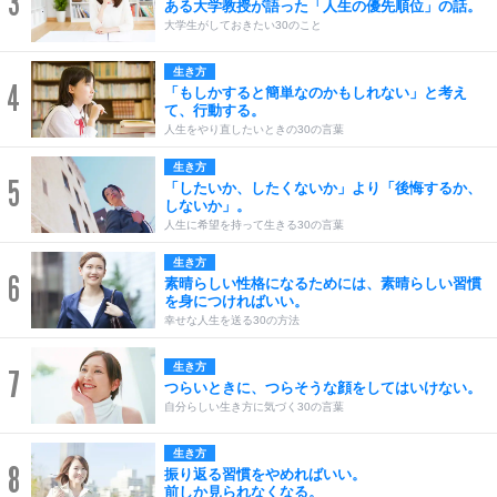
3
ある大学教授が語った「人生の優先順位」の話。
大学生がしておきたい30のこと
生き方
4
「もしかすると簡単なのかもしれない」と考え
て、行動する。
人生をやり直したいときの30の言葉
生き方
5
「したいか、したくないか」より「後悔するか、
しないか」。
人生に希望を持って生きる30の言葉
生き方
6
素晴らしい性格になるためには、素晴らしい習慣
を身につければいい。
幸せな人生を送る30の方法
生き方
7
つらいときに、つらそうな顔をしてはいけない。
自分らしい生き方に気づく30の言葉
生き方
8
振り返る習慣をやめればいい。
前しか見られなくなる。