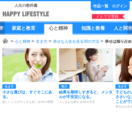
人生の教科書
作品一覧
ログイン
メルマガ登録
康
家庭
と
教育
心
と
精神
知識
と
教養
人
と
関
心と精神
生き方
幸せな人生を送る30の方法
幸せは独り占め
生き方
気力
生き方
小さな喜びは、すぐそこにあ
結果を期待しすぎると、メンタ
子どもの
る。
ルが不安定になる。
ささいな
ことがで
嬉しいことがたくさん起こる30の習慣
メンタルを鍛える30の方法
幸せな人生