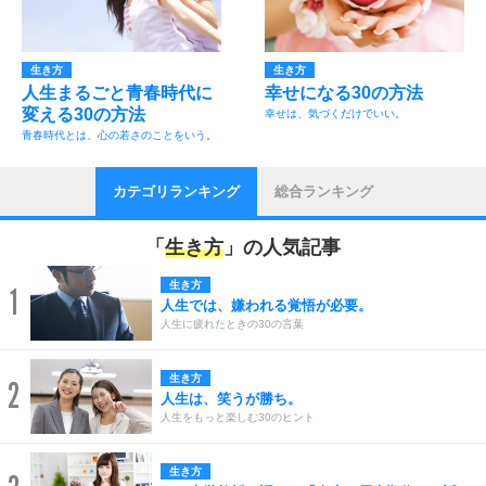
生き方
生き方
人生まるごと青春時代に
幸せになる30の方法
変える30の方法
幸せは、気づくだけでいい。
青春時代とは、心の若さのことをいう。
カテゴリランキング
総合ランキング
「
生き方
」の人気記事
生き方
1
人生では、嫌われる覚悟が必要。
人生に疲れたときの30の言葉
生き方
2
人生は、笑うが勝ち。
人生をもっと楽しむ30のヒント
生き方