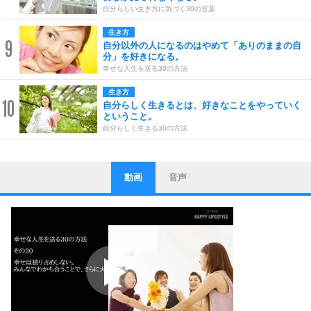
自分らしい生き方に気づく30の言葉
生き方
9
自分以外の人になるのはやめて「ありのままの自
分」を好きになる。
幸せな人生を送る30の方法
生き方
10
自分らしく生きるとは、好きなことをやっていく
ということ。
自分らしく生きる30の方法
動画
音声
ストレス対策
1
他人と比べない。
いっそのこと、他人を見ない。
いらいらしない人になる30の方法
プラス思考
2
ポジティブになれない原因は、行動しないから。
ポジティブ思考になる30の方法
ストレス対策