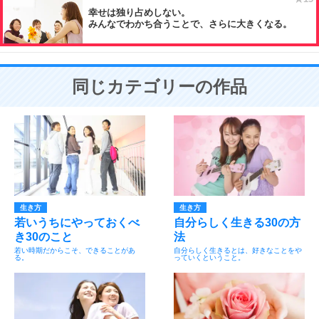
幸せは独り占めしない。
みんなでわかち合うことで、さらに大きくなる。
同じカテゴリーの作品
生き方
生き方
若いうちにやっておくべ
自分らしく生きる30の方
き30のこと
法
若い時期だからこそ、できることがあ
自分らしく生きるとは、好きなことをや
る。
っていくということ。