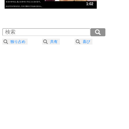
3
人生、なんとかなるもの。
1:02
気楽に生きる30の方法
1.0倍速 （244KB 1分2秒）
1.5倍速 （163KB 41秒）
自分磨き
4
器の大きい人は、怒りを優しさで表現する。
2.0倍速 （122KB 31秒）
器の大きい人になる30の方法
2.5倍速 （98KB 24秒）
独り占め
共有
喜び
3.0倍速 （82KB 20秒）
プラス思考
5
ネガティブな人は、複雑に考える。
3.5倍速 （70KB 17秒）
ポジティブな人は、シンプルに考える。
4.0倍速 （62KB 15秒）
ポジティブ思考になる30の方法
ストレス対策
6
価値観を捨てると、いらいらも消える。
いらいらしない人になる30の方法
プラス思考
7
気持ちはなくていいから、とにかく癖にしてしま
う。
ポジティブ思考になる30の方法
自分磨き
8
いらない物は、徹底的に捨てる。