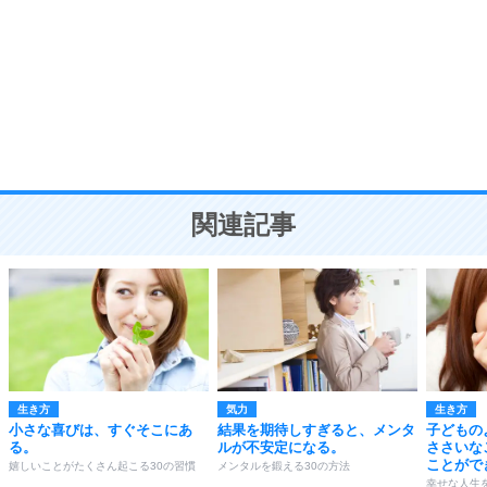
気品と美しさを身につける30の方法
勉強法
9
謙虚な人こそ、本当に強い人。
頭の使い方がうまくなる30の方法
恋愛学
10
人を好きになったら、まず相手を徹底的に信じる
ことが大切。
恋する人が知っておきたい30の大切なこと
関連記事
生き方
気力
生き方
小さな喜びは、すぐそこにあ
結果を期待しすぎると、メンタ
子どもの
る。
ルが不安定になる。
ささいな
ことがで
嬉しいことがたくさん起こる30の習慣
メンタルを鍛える30の方法
幸せな人生