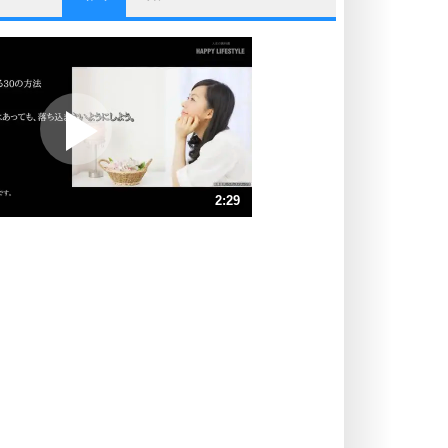
他人と比べない。
いっそのこと、他人を見ない。
いらいらしない人になる30の方法
プラス思考
ポジティブになれない原因は、行動
しないから。
ポジティブ思考になる30の方法
ストレス対策
2:29
人生、なんとかなるもの。
気楽に生きる30の方法
速 （583KB 2分29秒）
速 （389KB 1分39秒）
自分磨き
器の大きい人は、怒りを優しさで表
速 （292KB 1分14秒）
現する。
速 （234KB 59秒）
器の大きい人になる30の方法
速 （195KB 49秒）
プラス思考
速 （167KB 42秒）
ネガティブな人は、複雑に考える。
速 （146KB 37秒）
ポジティブな人は、シンプルに考え
る。
ポジティブ思考になる30の方法