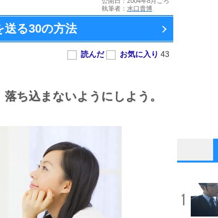
公開日：2004年8月ごろ
執筆者：
水口貴博
を送る
30の方法
、
落ち込まないようにしよう。
1