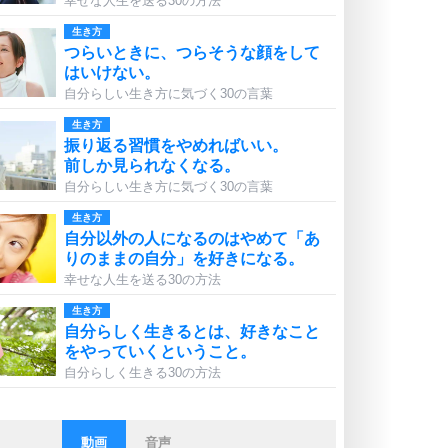
幸せな人生を送る30の方法
生き方
つらいときに、つらそうな顔をして
はいけない。
自分らしい生き方に気づく30の言葉
生き方
振り返る習慣をやめればいい。
前しか見られなくなる。
自分らしい生き方に気づく30の言葉
生き方
自分以外の人になるのはやめて「あ
りのままの自分」を好きになる。
幸せな人生を送る30の方法
生き方
自分らしく生きるとは、好きなこと
をやっていくということ。
自分らしく生きる30の方法
動画
音声
ストレス対策