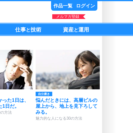
作品一覧
ログイン
メルマガ登録
仕事
技術
資産
運用
と
と
自分磨き
かった1日は、
悩んだときには、高層ビルの
た1日だ。
屋上から、地上を見下ろして
みる。
0の方法
魅力的な人になる30の方法