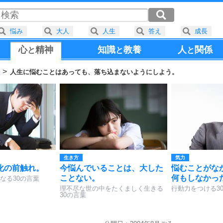
悩み
大人
人生
答え
成長
心
精神
知識
教養
人
関係
と
と
と
法
人生に悩むことはあっても、落ち込まないようにしよう。
生き方
気力
化の前触れ。
今悩んでいることは、大した
悩むことがな
ことない。
何もしなかっ
なる30の言葉
理不尽な世の中をたくましく生きる
行動力をつける3
30の言葉