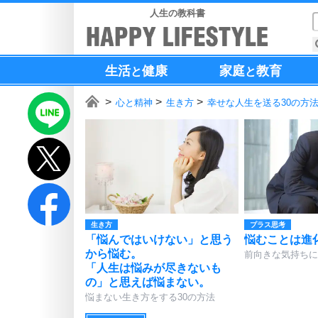
人生の教科書
生活
健康
家庭
教育
と
と
心と精神
生き方
幸せな人生を送る30の方
生き方
プラス思考
「悩んではいけない」と思う
悩むことは進
から悩む。
前向きな気持ちに
「人生は悩みが尽きないも
の」と思えば悩まない。
悩まない生き方をする30の方法