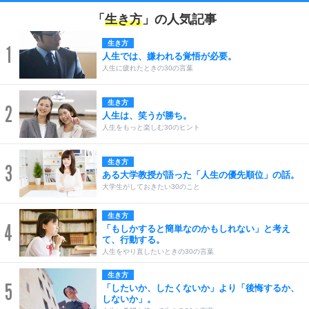
「
生き方
」の人気記事
生き方
1
人生では、嫌われる覚悟が必要。
人生に疲れたときの30の言葉
生き方
2
人生は、笑うが勝ち。
人生をもっと楽しむ30のヒント
生き方
3
ある大学教授が語った「人生の優先順位」の話。
大学生がしておきたい30のこと
生き方
4
「もしかすると簡単なのかもしれない」と考え
て、行動する。
人生をやり直したいときの30の言葉
生き方
5
「したいか、したくないか」より「後悔するか、
しないか」。