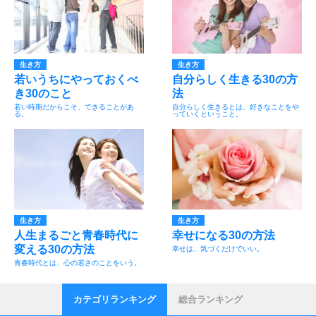
生き方
生き方
若いうちにやっておくべ
自分らしく生きる30の方
き30のこと
法
若い時期だからこそ、できることがあ
自分らしく生きるとは、好きなことをや
る。
っていくということ。
生き方
生き方
人生まるごと青春時代に
幸せになる30の方法
変える30の方法
幸せは、気づくだけでいい。
青春時代とは、心の若さのことをいう。
カテゴリランキング
総合ランキング