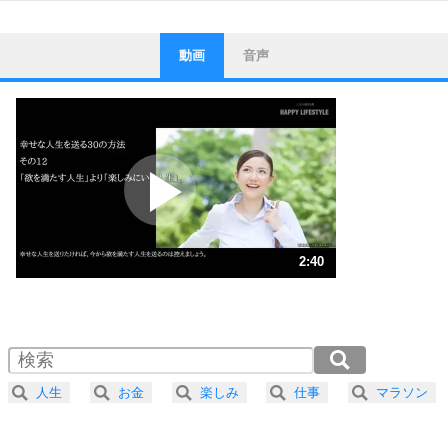
動画
音声
ストレス対策
1
他人と比べない。
いっそのこと、他人を見ない。
いらいらしない人になる30の方法
プラス思考
2
ポジティブになれない原因は、行動しないから。
ポジティブ思考になる30の方法
ストレス対策
3
人生、なんとかなるもの。
2:40
気楽に生きる30の方法
1.0倍速 （626KB 2分40秒）
1.5倍速 （418KB 1分46秒）
自分磨き
4
器の大きい人は、怒りを優しさで表現する。
2.0倍速 （314KB 1分20秒）
器の大きい人になる30の方法
2.5倍速 （251KB 1分4秒）
人生
お金
楽しみ
仕事
マラソン
3.0倍速 （209KB 53秒）
プラス思考
5
ネガティブな人は、複雑に考える。
3.5倍速 （180KB 45秒）
ポジティブな人は、シンプルに考える。