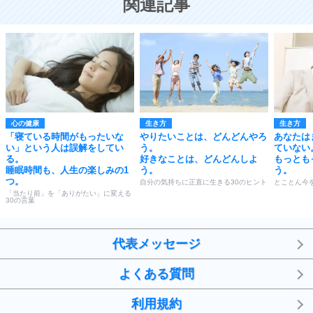
関連記事
心の健康
生き方
生き方
「寝ている時間がもったいな
やりたいことは、どんどんやろ
あなたは
い」という人は誤解をしてい
う。
ていない
る。
好きなことは、どんどんしよ
もっとも
睡眠時間も、人生の楽しみの1
う。
う。
つ。
自分の気持ちに正直に生きる30のヒント
とことん今
「当たり前」を「ありがたい」に変える
30の言葉
代表メッセージ
よくある質問
利用規約