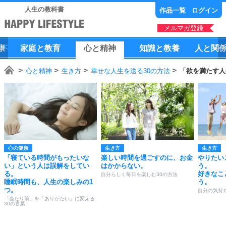
人生の教科書
作品一覧
ログイン
メルマガ登録
康
家庭
と
教育
心
と
精神
知識
と
教養
人
と
関
心と精神
生き方
幸せな人生を送る30の方法
「欲を満たす人
心の健康
生き方
生き方
「寝ている時間がもったいな
楽しい時間を過ごすのに、お金
やりたい
い」という人は誤解をしてい
はかからない。
う。
る。
好きなこ
自分らしく毎日を楽しむ30の方法
睡眠時間も、人生の楽しみの1
う。
つ。
自分の気持
「当たり前」を「ありがたい」に変える
30の言葉