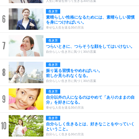
人生に希望を持って生きる30の言葉
生き方
6
素晴らしい性格になるためには、素晴らしい習慣
を身につければいい。
幸せな人生を送る30の方法
生き方
7
つらいときに、つらそうな顔をしてはいけない。
自分らしい生き方に気づく30の言葉
生き方
8
振り返る習慣をやめればいい。
前しか見られなくなる。
自分らしい生き方に気づく30の言葉
生き方
9
自分以外の人になるのはやめて「ありのままの自
分」を好きになる。
幸せな人生を送る30の方法
生き方
10
自分らしく生きるとは、好きなことをやっていく
ということ。
自分らしく生きる30の方法