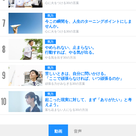
心に火をつける30の言葉
気力
7
今この瞬間を、人生のターニングポイントにしま
せんか。
心に火をつける30の言葉
気力
8
やめられない、止まらない。
行動すれば、やる気が出る。
やる気を出す30の方法
気力
9
苦しいときは、自分に問いかける。
「ここで頑張らなければ、いつ頑張るのか」
頑張る力がみなぎる30の言葉
気力
10
起こった現実に対して、まず「ありがたい」と考
えよう。
落ち込まない人になる30の方法
動画
音声
ストレス対策