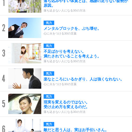
1
落ち込みやすい体質とは、感謝の足りない姿勢が
原因。
落ち込まない人になる30の方法
気力
2
メンタルブロックを、ぶち壊せ。
心に火をつける30の言葉
気力
3
不足ばかりを考えない。
満たされていることを考えよう。
落ち込まない人になる30の方法
気力
4
楽なところにいるかぎり、人は強くなれない。
心に火をつける30の言葉
気力
5
現実を変えるのではない。
受け止め方を変えるのだ。
落ち込まない人になる30の方法
気力
6
敵だと思う人は、実はお手伝いさん。