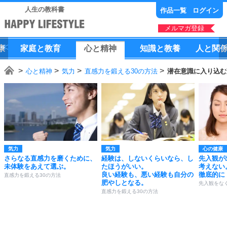
人生の教科書
作品一覧
ログイン
メルマガ登録
康
家庭
と
教育
心
と
精神
知識
と
教養
人
と
関
心と精神
気力
直感力を鍛える30の方法
潜在意識に入り込む
気力
気力
心の健康
さらなる直感力を磨くために、
経験は、しないくらいなら、し
先入観が
未体験をあえて選ぶ。
たほうがいい。
考えない
良い経験も、悪い経験も自分の
徹底的に
直感力を鍛える30の方法
肥やしとなる。
先入観をなく
直感力を鍛える30の方法