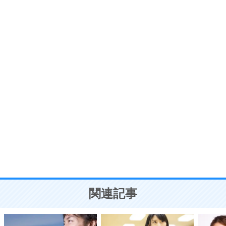
いらいらしない人になる30の方法
プラス思考
7
気持ちはなくていいから、とにかく癖にしてしま
う。
ポジティブ思考になる30の方法
自分磨き
8
いらない物は、徹底的に捨てる。
気品と美しさを身につける30の方法
勉強法
9
謙虚な人こそ、本当に強い人。
頭の使い方がうまくなる30の方法
恋愛学
10
人を好きになったら、まず相手を徹底的に信じる
ことが大切。
恋する人が知っておきたい30の大切なこと
関連記事