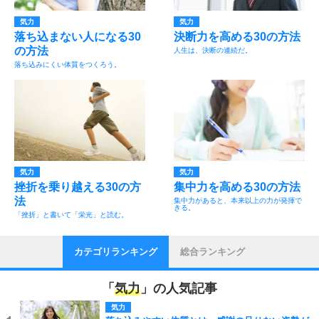
気力
気力
落ち込まない人になる30
決断力を高める30の方法
の方法
人生は、決断の連続だ。
落ち込みにくい体質をつくろう。
気力
気力
挫折を乗り越える30の方
集中力を高める30の方法
法
集中力があると、本来以上の力が発揮で
きる。
「挫折」と書いて「栄光」と読む。
カテゴリランキング
総合ランキング
「
気力
」の人気記事
気力