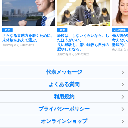
気力
気力
心の健康
さらなる直感力を磨くために、
経験は、しないくらいなら、し
先入観が
未体験をあえて選ぶ。
たほうがいい。
考えない
良い経験も、悪い経験も自分の
徹底的に
直感力を鍛える30の方法
肥やしとなる。
先入観をなく
直感力を鍛える30の方法
代表メッセージ
よくある質問
利用規約
プライバシーポリシー
オンラインショップ