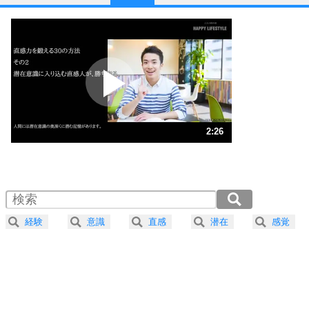
1
他人と比べない。
いっそのこと、他人を見ない。
いらいらしない人になる30の方法
プラス思考
2
ポジティブになれない原因は、行動しないから。
ポジティブ思考になる30の方法
ストレス対策
3
人生、なんとかなるもの。
2:26
気楽に生きる30の方法
1.0倍速 （571KB 2分26秒）
1.5倍速 （381KB 1分37秒）
自分磨き
4
器の大きい人は、怒りを優しさで表現する。
2.0倍速 （286KB 1分13秒）
器の大きい人になる30の方法
2.5倍速 （229KB 58秒）
経験
意識
直感
潜在
感覚
3.0倍速 （191KB 48秒）
プラス思考
5
ネガティブな人は、複雑に考える。
3.5倍速 （164KB 41秒）
ポジティブな人は、シンプルに考える。
4.0倍速 （144KB 36秒）
ポジティブ思考になる30の方法
ストレス対策
6
価値観を捨てると、いらいらも消える。