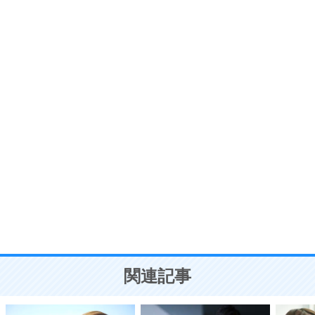
6
価値観を捨てると、いらいらも消える。
いらいらしない人になる30の方法
プラス思考
7
気持ちはなくていいから、とにかく癖にしてしま
う。
ポジティブ思考になる30の方法
自分磨き
8
いらない物は、徹底的に捨てる。
気品と美しさを身につける30の方法
勉強法
9
謙虚な人こそ、本当に強い人。
頭の使い方がうまくなる30の方法
恋愛学
10
人を好きになったら、まず相手を徹底的に信じる
ことが大切。
恋する人が知っておきたい30の大切なこと
関連記事