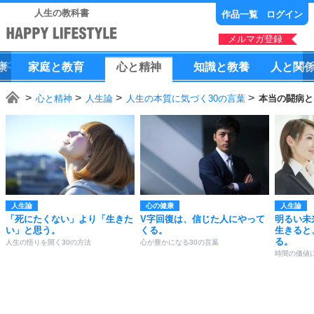
人生の教科書
作品一覧
ログイン
メルマガ登録
康
家庭
と
教育
心
と
精神
知識
と
教養
人
と
関
心と精神
人生論
人生の本質に気づく30の言葉
本当の闘病と
人生論
心の健康
人生論
「死にたくない」より「生きた
V字回復は、信じた人にやって
明るい未
い」と思う。
くる。
生きると
る。
人生の悟りを開く30の方法
心が豊かになる30の言葉
時間の価値