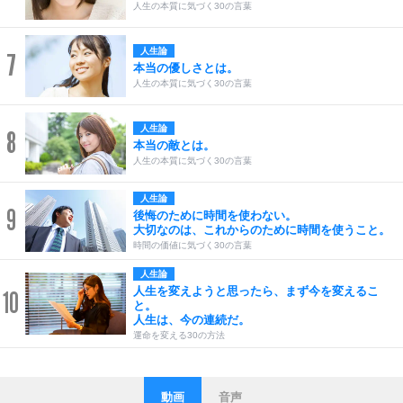
人生の本質に気づく30の言葉
人生論
7
本当の優しさとは。
人生の本質に気づく30の言葉
人生論
8
本当の敵とは。
人生の本質に気づく30の言葉
人生論
9
後悔のために時間を使わない。
大切なのは、これからのために時間を使うこと。
時間の価値に気づく30の言葉
人生論
人生を変えようと思ったら、まず今を変えるこ
10
と。
人生は、今の連続だ。
運命を変える30の方法
動画
音声
ストレス対策