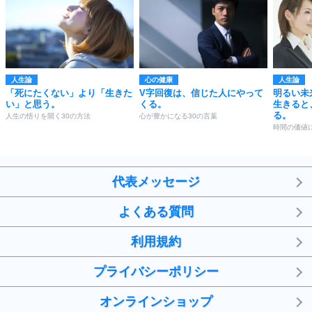
人生論
心の健康
人生論
「死にたくない」より「生きた
V字回復は、信じた人にやって
明るい未
い」と思う。
くる。
生きると
る。
人生の悟りを開く30の方法
心が豊かになる30の言葉
時間の価値
代表メッセージ
よくある質問
利用規約
プライバシーポリシー
オンラインショップ