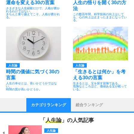
運命を変える30の言葉
人生の悟りを開く30の方
法
さまざまな人生経験だけで、人格が磨か
れるわけではない。
きちんと乗り越えてこそ、人格が磨かれ
この数百年間、科学技術の向上はして
る。
も、心の向上は止まったままになってい
る。
人生論
人生論
時間の価値に気づく30の
「生きるとは何か」を考
言葉
える30の言葉
人生の幸せとは、長いかどうかではな
生きるとは、宝を探す冒険である。
い。
危険なところほど、価値ある宝が眠って
時間の質が高いかどうか。
いる。
カテゴリランキング
総合ランキング
「
人生論
」の人気記事
人生論