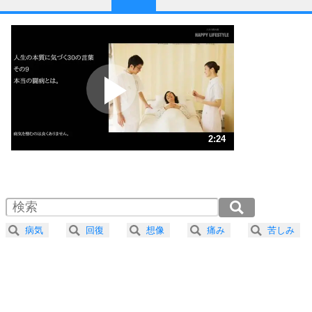
1
他人と比べない。
いっそのこと、他人を見ない。
いらいらしない人になる30の方法
プラス思考
2
ポジティブになれない原因は、行動しないから。
ポジティブ思考になる30の方法
ストレス対策
3
人生、なんとかなるもの。
2:24
気楽に生きる30の方法
1.0倍速 （565KB 2分24秒）
1.5倍速 （377KB 1分36秒）
自分磨き
4
器の大きい人は、怒りを優しさで表現する。
2.0倍速 （283KB 1分12秒）
器の大きい人になる30の方法
2.5倍速 （227KB 57秒）
病気
回復
想像
痛み
苦しみ
3.0倍速 （189KB 48秒）
プラス思考
5
ネガティブな人は、複雑に考える。
3.5倍速 （162KB 41秒）
ポジティブな人は、シンプルに考える。
4.0倍速 （142KB 36秒）
ポジティブ思考になる30の方法
ストレス対策