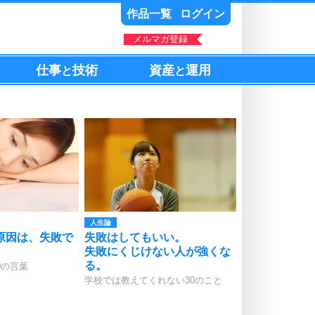
作品一覧
ログイン
メルマガ登録
仕事
技術
資産
運用
と
と
人生論
原因は、失敗で
失敗はしてもいい。
。
失敗にくじけない人が強くな
る。
0の言葉
学校では教えてくれない30のこと