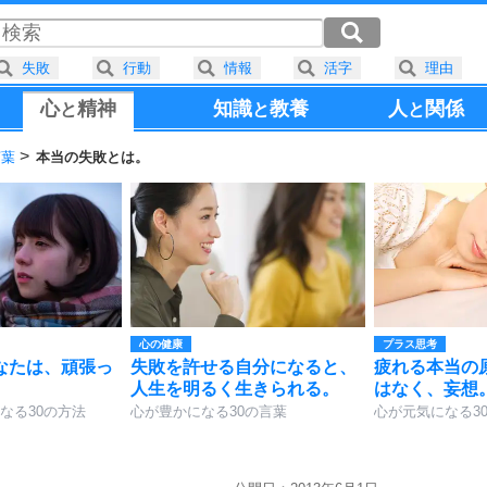
失敗
行動
情報
活字
理由
心
精神
知識
教養
人
関係
と
と
と
言葉
本当の失敗とは。
心の健康
プラス思考
なたは、頑張っ
失敗を許せる自分になると、
疲れる本当の
人生を明るく生きられる。
はなく、妄想
なる30の方法
心が豊かになる30の言葉
心が元気になる3