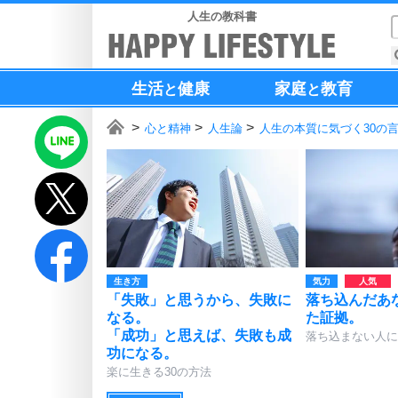
人生の教科書
生活
健康
家庭
教育
と
と
心と精神
人生論
人生の本質に気づく30の
生き方
気力
「失敗」と思うから、失敗に
落ち込んだあ
なる。
た証拠。
「成功」と思えば、失敗も成
落ち込まない人に
功になる。
楽に生きる30の方法