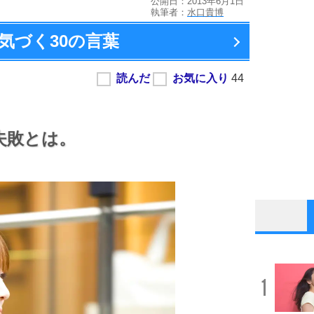
公開日：2013年6月1日
執筆者：
水口貴博
気づく
30の言葉
失敗とは。
1