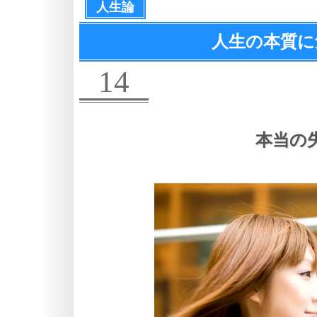
人生論
人生の本質に
14
本当の