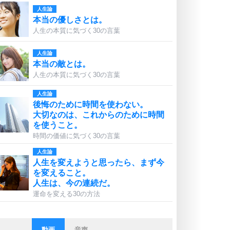
人生論
本当の優しさとは。
人生の本質に気づく30の言葉
人生論
本当の敵とは。
人生の本質に気づく30の言葉
人生論
後悔のために時間を使わない。
大切なのは、これからのために時間
を使うこと。
時間の価値に気づく30の言葉
人生論
人生を変えようと思ったら、まず今
を変えること。
人生は、今の連続だ。
運命を変える30の方法
動画
音声