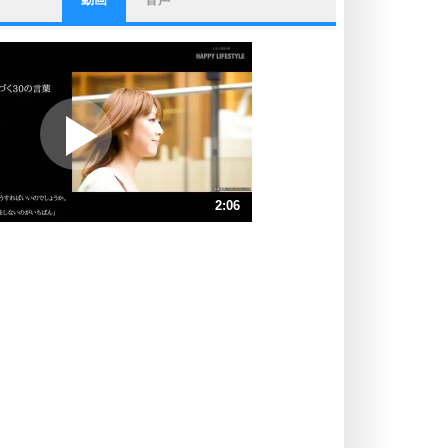
ストレス対策
他人と比べない。
いっそのこと、他人を見ない。
いらいらしない人になる30の方法
プラス思考
ポジティブになれない原因は、行動
しないから。
ポジティブ思考になる30の方法
ストレス対策
2:06
人生、なんとかなるもの。
気楽に生きる30の方法
速 （496KB 2分6秒）
速 （331KB 1分24秒）
自分磨き
器の大きい人は、怒りを優しさで表
速 （248KB 1分3秒）
現する。
速 （199KB 50秒）
器の大きい人になる30の方法
速 （166KB 42秒）
プラス思考
速 （142KB 36秒）
ネガティブな人は、複雑に考える。
速 （125KB 31秒）
ポジティブな人は、シンプルに考え
る。