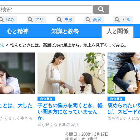
悩み
アリ
失敗
高層
ビル
心
精神
知識
教養
人
関係
と
と
と
方法
悩んだときには、高層ビルの屋上から、地上を見下ろしてみる。
自分磨き
自分磨き
ことは、大した
子どもの悩みを聞くとき、軽
褒められたい
い聞き方になっていません
ば、スピード
か。
たくましく生きる
落ち着いた人にな
運が良くなる30の習慣
公開日：2008年3月17日
執筆者：
水口貴博