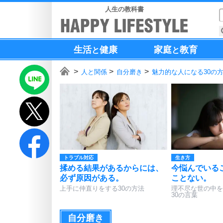
人生の教科書
生活
健康
家庭
教育
と
と
人と関係
自分磨き
魅力的な人になる30の
トラブル対応
生き方
揉める結果があるからには、
今悩んでいる
必ず原因がある。
ことない。
上手に仲直りをする30の方法
理不尽な世の中を
30の言葉
自分磨き