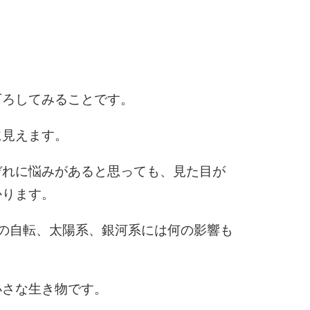
6
7
下ろしてみることです。
に見えます。
8
ぞれに悩みがあると思っても、見た目が
かります。
9
の自転、太陽系、銀河系には何の影響も
10
小さな生き物です。