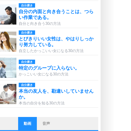
自分磨き
自分の内面と向き合うことは、つら
い作業である。
自分と向き合う30の方法
自分磨き
とびきりいい女性は、やはりしっか
り努力している。
自立したかっこいい女になる30の方法
自分磨き
特定のグループに入らない。
かっこいい女になる30の方法
自分磨き
本当の友人を、勘違いしていません
か。
本当の自分を知る30の方法
動画
音声
ストレス対策
他人と比べない。