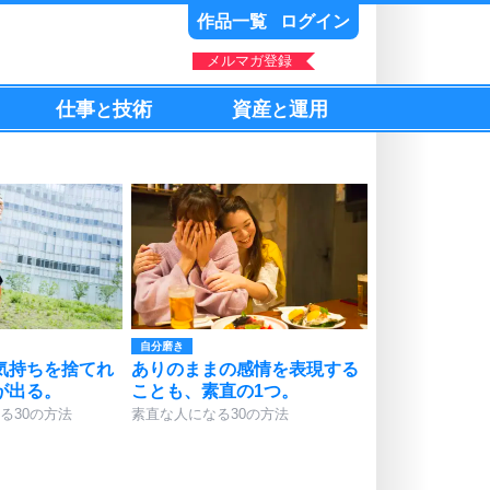
作品一覧
ログイン
メルマガ登録
仕事
技術
資産
運用
と
と
自分磨き
気持ちを捨てれ
ありのままの感情を表現する
が出る。
ことも、素直の1つ。
る30の方法
素直な人になる30の方法