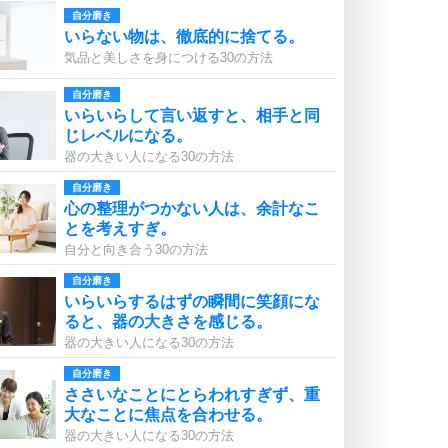
自分磨き
いらない物は、徹底的に捨てる。
気品と美しさを身につける30の方法
自分磨き
いらいらして言い返すと、相手と同
じレベルになる。
器の大きい人になる30の方法
自分磨き
心の整理がつかない人は、余計なこ
とを考えすぎ。
自分と向き合う30の方法
自分磨き
いらいらするはずの瞬間に笑顔にな
ると、器の大きさを感じる。
器の大きい人になる30の方法
自分磨き
ささいなことにとらわれすぎず、重
大なことに焦点を合わせる。
器の大きい人になる30の方法