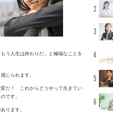
2
3
4
「もう人生は終わりだ」と極端なことを
く感じられます。
5
大変だ！ これからどうやって生きてい
ものです。
6
があります。