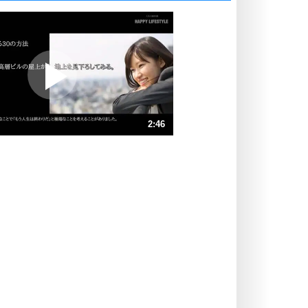
いっそのこと、他人を見ない。
いらいらしない人になる30の方法
プラス思考
ポジティブになれない原因は、行動
しないから。
ポジティブ思考になる30の方法
ストレス対策
2:46
人生、なんとかなるもの。
気楽に生きる30の方法
速 （652KB 2分46秒）
速 （435KB 1分51秒）
自分磨き
器の大きい人は、怒りを優しさで表
速 （326KB 1分23秒）
現する。
速 （261KB 1分6秒）
器の大きい人になる30の方法
速 （218KB 55秒）
プラス思考
速 （187KB 47秒）
ネガティブな人は、複雑に考える。
速 （164KB 41秒）
ポジティブな人は、シンプルに考え
る。
ポジティブ思考になる30の方法