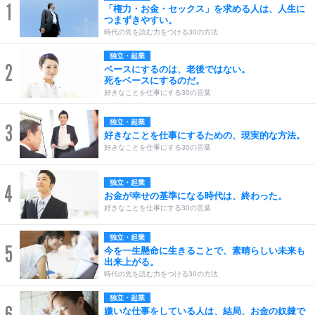
1
「権力・お金・セックス」を求める人は、人生に
つまずきやすい。
時代の先を読む力をつける30の方法
独立・起業
2
ベースにするのは、老後ではない。
死をベースにするのだ。
好きなことを仕事にする30の言葉
独立・起業
3
好きなことを仕事にするための、現実的な方法。
好きなことを仕事にする30の言葉
独立・起業
4
お金が幸せの基準になる時代は、終わった。
好きなことを仕事にする30の言葉
独立・起業
5
今を一生懸命に生きることで、素晴らしい未来も
出来上がる。
時代の先を読む力をつける30の方法
独立・起業
嫌いな仕事をしている人は、結局、お金の奴隷で