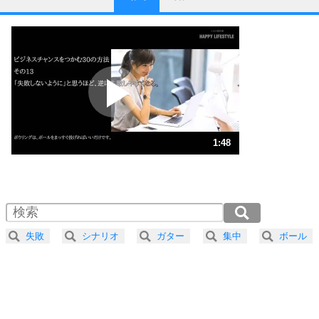
1
他人と比べない。
いっそのこと、他人を見ない。
いらいらしない人になる30の方法
プラス思考
2
ポジティブになれない原因は、行動しないから。
ポジティブ思考になる30の方法
ストレス対策
3
人生、なんとかなるもの。
1:48
気楽に生きる30の方法
1.0倍速 （424KB 1分48秒）
1.5倍速 （283KB 1分12秒）
自分磨き
4
器の大きい人は、怒りを優しさで表現する。
2.0倍速 （212KB 54秒）
器の大きい人になる30の方法
2.5倍速 （170KB 43秒）
失敗
シナリオ
ガター
集中
ボール
3.0倍速 （142KB 36秒）
プラス思考
5
ネガティブな人は、複雑に考える。
3.5倍速 （122KB 30秒）
ポジティブな人は、シンプルに考える。
4.0倍速 （107KB 27秒）
ポジティブ思考になる30の方法
ストレス対策