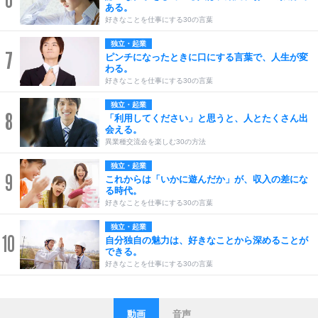
6
ある。
好きなことを仕事にする30の言葉
独立・起業
7
ピンチになったときに口にする言葉で、人生が変
わる。
好きなことを仕事にする30の言葉
独立・起業
8
「利用してください」と思うと、人とたくさん出
会える。
異業種交流会を楽しむ30の方法
独立・起業
9
これからは「いかに遊んだか」が、収入の差にな
る時代。
好きなことを仕事にする30の言葉
独立・起業
10
自分独自の魅力は、好きなことから深めることが
できる。
好きなことを仕事にする30の言葉
動画
音声
ストレス対策