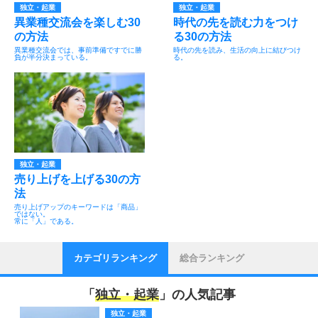
独立・起業
独立・起業
異業種交流会を楽しむ30
時代の先を読む力をつけ
の方法
る30の方法
異業種交流会では、事前準備ですでに勝
時代の先を読み、生活の向上に結びつけ
負が半分決まっている。
る。
独立・起業
売り上げを上げる30の方
法
売り上げアップのキーワードは「商品」
ではない。
常に「人」である。
カテゴリランキング
総合ランキング
「
独立・起業
」の人気記事
独立・起業