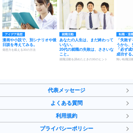
アイデア発想
就職活動
転職・退
漫画や小説で、別シナリオや後
あなたの人生は、まだ終わって
「失敗す
日談を考えてみる。
いない。
うから、
20代の就職の失敗は、ささいな
「必ず成
発想力を鍛える30の方法
こと。
成功する
就職活動を諦めたときの30のヒント
怖い転職活
代表メッセージ
よくある質問
利用規約
プライバシーポリシー