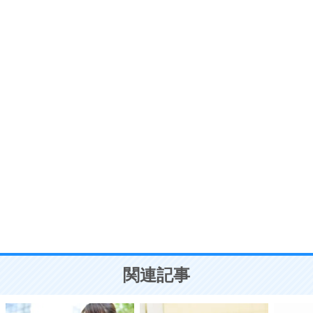
6
価値観を捨てると、いらいらも消える。
いらいらしない人になる30の方法
プラス思考
7
気持ちはなくていいから、とにかく癖にしてしま
う。
ポジティブ思考になる30の方法
自分磨き
8
いらない物は、徹底的に捨てる。
気品と美しさを身につける30の方法
勉強法
9
謙虚な人こそ、本当に強い人。
頭の使い方がうまくなる30の方法
恋愛学
10
人を好きになったら、まず相手を徹底的に信じる
ことが大切。
恋する人が知っておきたい30の大切なこと
関連記事