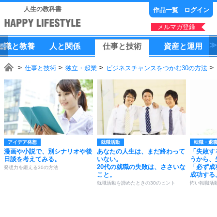
人生の教科書
作品一覧
ログイン
メルマガ登録
知識
と
教養
人
と
関係
仕事
と
技術
資産
と
運用
仕事と技術
独立・起業
ビジネスチャンスをつかむ30の方法
アイデア発想
就職活動
転職・退
漫画や小説で、別シナリオや後
あなたの人生は、まだ終わって
「失敗す
日談を考えてみる。
いない。
うから、
20代の就職の失敗は、ささいな
「必ず成
発想力を鍛える30の方法
こと。
成功する
就職活動を諦めたときの30のヒント
怖い転職活