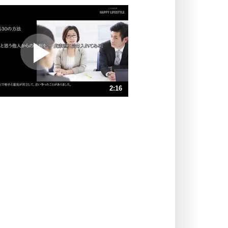
いっそのこと、他人を見ない。
いらいらしない人になる30の方法
プラス思考
ポジティブになれない原因は、行動
しないから。
ポジティブ思考になる30の方法
ストレス対策
2:16
人生、なんとかなるもの。
気楽に生きる30の方法
速 （534KB 2分16秒）
速 （356KB 1分31秒）
自分磨き
器の大きい人は、怒りを優しさで表
速 （267KB 1分8秒）
現する。
速 （214KB 54秒）
器の大きい人になる30の方法
速 （179KB 45秒）
プラス思考
速 （153KB 39秒）
ネガティブな人は、複雑に考える。
速 （134KB 34秒）
ポジティブな人は、シンプルに考え
る。
ポジティブ思考になる30の方法