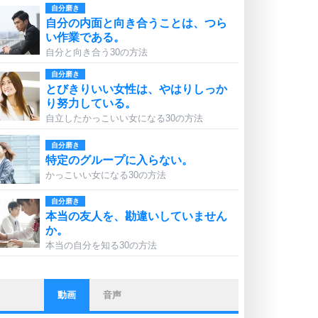
自分磨き
自分の内面と向き合うことは、つら
い作業である。
自分と向き合う30の方法
自分磨き
とびきりいい女性は、やはりしっか
り努力している。
自立したかっこいい女になる30の方法
自分磨き
特定のグループに入らない。
かっこいい女になる30の方法
自分磨き
本当の友人を、勘違いしていません
か。
本当の自分を知る30の方法
動画
音声
ストレス対策
他人と比べない。