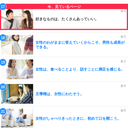
好きなものは、たくさんあっていい。
女性のわがままに答えていくからこそ、男性も成長が
できる。
女性は、食べることより、話すことに満足を感じる。
主導権は、女性にわたそう。
女性がしゃべりきったときに、初めて口を開こう。