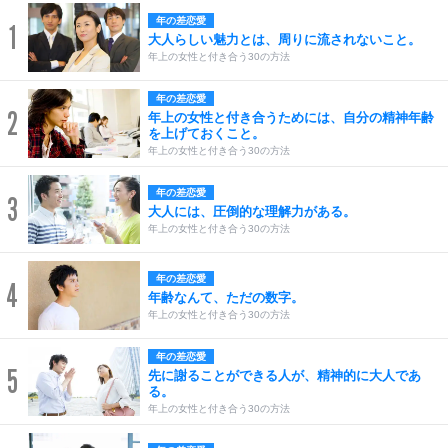
年の差恋愛
1
大人らしい魅力とは、周りに流されないこと。
年上の女性と付き合う30の方法
年の差恋愛
2
年上の女性と付き合うためには、自分の精神年齢
を上げておくこと。
年上の女性と付き合う30の方法
年の差恋愛
3
大人には、圧倒的な理解力がある。
年上の女性と付き合う30の方法
年の差恋愛
4
年齢なんて、ただの数字。
年上の女性と付き合う30の方法
年の差恋愛
5
先に謝ることができる人が、精神的に大人であ
る。
年上の女性と付き合う30の方法