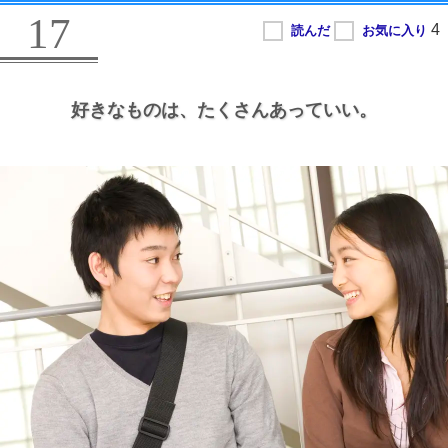
17
好きなものは、
たくさんあっていい。