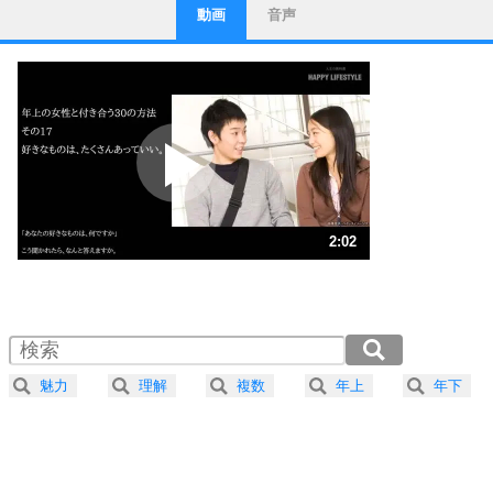
動画
音声
ストレス対策
1
他人と比べない。
いっそのこと、他人を見ない。
いらいらしない人になる30の方法
プラス思考
2
ポジティブになれない原因は、行動しないから。
ポジティブ思考になる30の方法
ストレス対策
3
人生、なんとかなるもの。
2:02
気楽に生きる30の方法
1.0倍速 （480KB 2分2秒）
1.5倍速 （320KB 1分21秒）
自分磨き
4
器の大きい人は、怒りを優しさで表現する。
2.0倍速 （240KB 1分1秒）
器の大きい人になる30の方法
2.5倍速 （193KB 49秒）
魅力
理解
複数
年上
年下
3.0倍速 （161KB 40秒）
プラス思考
5
ネガティブな人は、複雑に考える。
3.5倍速 （138KB 35秒）
ポジティブな人は、シンプルに考える。
4.0倍速 （121KB 30秒）
ポジティブ思考になる30の方法