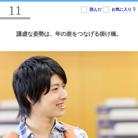
11
謙虚な姿勢は、
年の差をつなげる掛け橋。