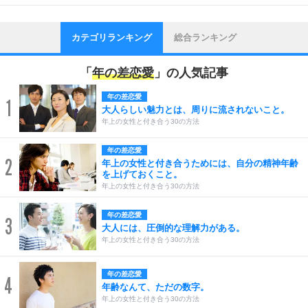
カテゴリランキング
総合ランキング
「
年の差恋愛
」の人気記事
年の差恋愛
1
大人らしい魅力とは、周りに流されないこと。
年上の女性と付き合う30の方法
年の差恋愛
2
年上の女性と付き合うためには、自分の精神年齢
を上げておくこと。
年上の女性と付き合う30の方法
年の差恋愛
3
大人には、圧倒的な理解力がある。
年上の女性と付き合う30の方法
年の差恋愛
4
年齢なんて、ただの数字。
年上の女性と付き合う30の方法