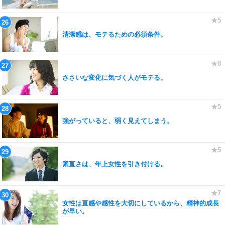
清潔感は、モテるための必須条件。
ささいな変化に気づく人がモテる。
強がっていると、弱く見えてしまう。
素直さは、年上女性を引き付ける。
女性は直感や感性を大切にしているから、精神的成長
が早い。