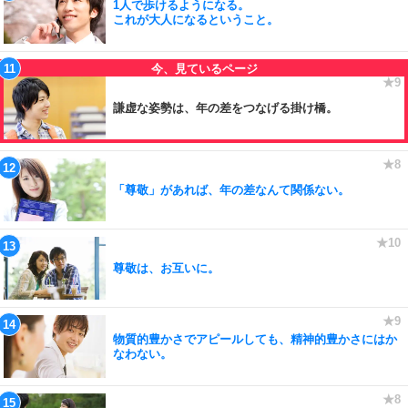
1人で歩けるようになる。
これが大人になるということ。
謙虚な姿勢は、年の差をつなげる掛け橋。
「尊敬」があれば、年の差なんて関係ない。
尊敬は、お互いに。
物質的豊かさでアピールしても、精神的豊かさにはか
なわない。