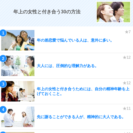
年上の女性と付き合う30の方法
年の差恋愛で悩んでいる人は、意外に多い。
大人には、圧倒的な理解力がある。
年上の女性と付き合うためには、自分の精神年齢を上
げておくこと。
先に謝ることができる人が、精神的に大人である。