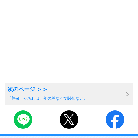
「尊敬」があれば、年の差なんて関係ない。