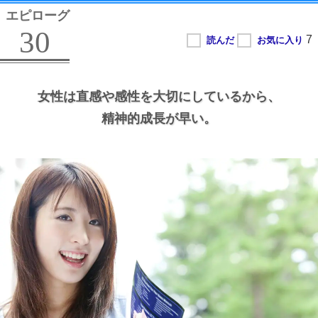
エピローグ
30
女性は直感や感性を大切にしているから、
精神的成長が早い。