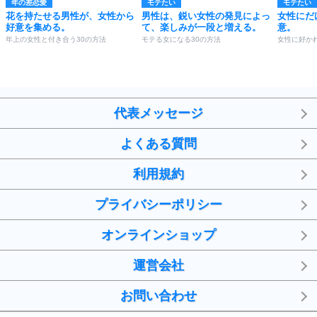
年の差恋愛
モテたい
モテたい
花を持たせる男性が、女性から
男性は、鋭い女性の発見によっ
女性にだ
好意を集める。
て、楽しみが一段と増える。
意。
年上の女性と付き合う30の方法
モテる女になる30の方法
女性に好か
代表メッセージ
よくある質問
利用規約
プライバシーポリシー
オンラインショップ
運営会社
お問い合わせ