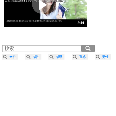
ポジティブになれない原因は、行動しないから。
ポジティブ思考になる30の方法
ストレス対策
3
人生、なんとかなるもの。
2:44
気楽に生きる30の方法
1.0倍速 （644KB 2分44秒）
1.5倍速 （429KB 1分49秒）
自分磨き
4
器の大きい人は、怒りを優しさで表現する。
2.0倍速 （322KB 1分22秒）
器の大きい人になる30の方法
2.5倍速 （258KB 1分5秒）
女性
感性
感動
直感
男性
3.0倍速 （215KB 54秒）
プラス思考
5
ネガティブな人は、複雑に考える。
3.5倍速 （185KB 47秒）
ポジティブな人は、シンプルに考える。
4.0倍速 （162KB 41秒）
ポジティブ思考になる30の方法
ストレス対策
6
価値観を捨てると、いらいらも消える。
いらいらしない人になる30の方法
プラス思考
7
気持ちはなくていいから、とにかく癖にしてしま
う。