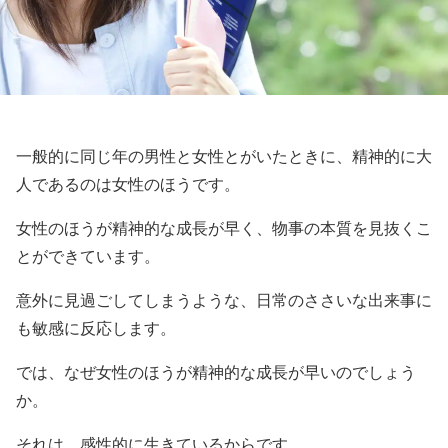
一般的に同じ年の男性と女性とがいたときに、精神的に大
人であるのは女性のほうです。
女性のほうが精神的な成長が早く、物事の本質を見抜くこ
とができています。
意外に見過ごしてしまうような、日常のささいな出来事に
も敏感に反応します。
では、なぜ女性のほうが精神的な成長が早いのでしょう
か。
それは、感性的に生きているからです。