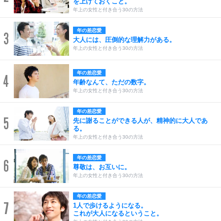
を上げておくこと。
年上の女性と付き合う30の方法
年の差恋愛
3
大人には、圧倒的な理解力がある。
年上の女性と付き合う30の方法
年の差恋愛
4
年齢なんて、ただの数字。
年上の女性と付き合う30の方法
年の差恋愛
5
先に謝ることができる人が、精神的に大人であ
る。
年上の女性と付き合う30の方法
年の差恋愛
6
尊敬は、お互いに。
年上の女性と付き合う30の方法
年の差恋愛
7
1人で歩けるようになる。
これが大人になるということ。