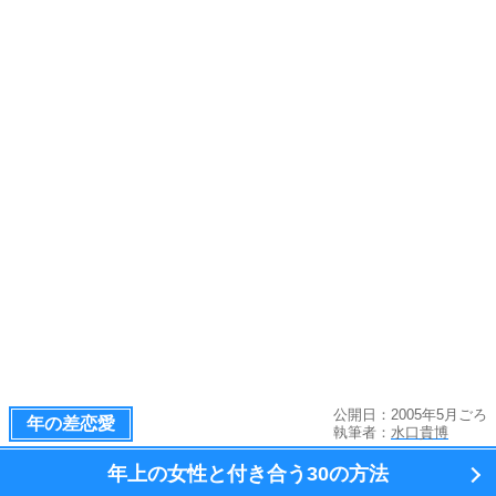
公開日：2005年5月ごろ
年の差恋愛
執筆者：
水口貴博
年上の女性と付き合う
30の方法