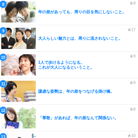
年の差があっても、周りの目を気にしないこと。
大人らしい魅力とは、周りに流されないこと。
1人で歩けるようになる。
これが大人になるということ。
謙虚な姿勢は、年の差をつなげる掛け橋。
「尊敬」があれば、年の差なんて関係ない。