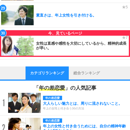
素直さは、年上女性を引き付ける。
女性は直感や感性を大切にしているから、精神的成長
が早い。
カテゴリランキング
総合ランキング
「
年の差恋愛
」の人気記事
年の差恋愛
1
大人らしい魅力とは、周りに流されないこと。
年上の女性と付き合う30の方法
年の差恋愛
2
年上の女性と付き合うためには、自分の精神年齢