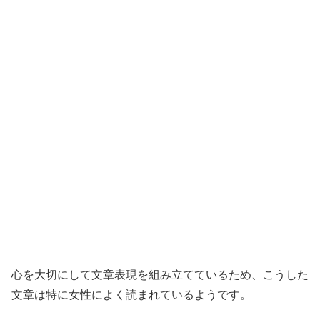
心を大切にして文章表現を組み立てているため、こうした
文章は特に女性によく読まれているようです。