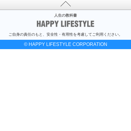
人生の教科書
ご自身の責任のもと、安全性・有用性を考慮してご利用ください。
© HAPPY LIFESTYLE CORPORATION