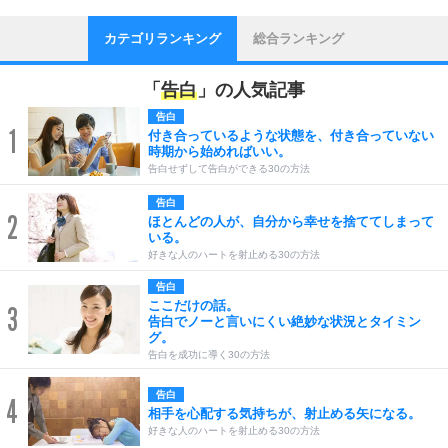
カテゴリランキング
総合ランキング
「
告白
」の人気記事
告白
1
付き合っているような状態を、付き合っていない
時期から始めればいい。
告白せずして告白ができる30の方法
告白
2
ほとんどの人が、自分から幸せを捨ててしまって
いる。
好きな人のハートを射止める30の方法
告白
ここだけの話。
3
告白でノーと言いにくい絶妙な状況とタイミン
グ。
告白を成功に導く30の方法
告白
4
相手を心配する気持ちが、射止める矢になる。
好きな人のハートを射止める30の方法