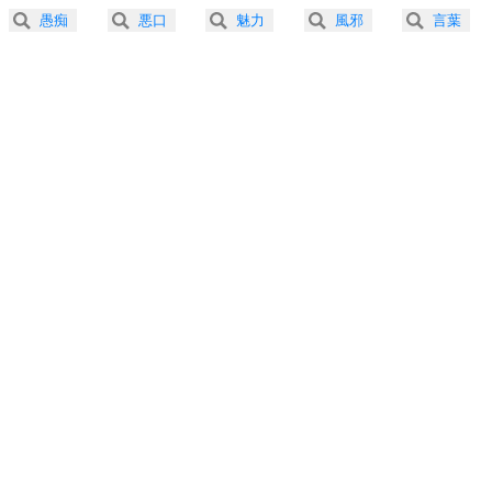
2.5倍速 （303KB 1分17秒）
愚痴
悪口
魅力
風邪
言葉
3.0倍速 （253KB 1分4秒）
プラス思考
5
ネガティブな人は、複雑に考える。
3.5倍速 （217KB 55秒）
ポジティブな人は、シンプルに考える。
4.0倍速 （190KB 48秒）
ポジティブ思考になる30の方法
ストレス対策
6
価値観を捨てると、いらいらも消える。
いらいらしない人になる30の方法
プラス思考
7
気持ちはなくていいから、とにかく癖にしてしま
う。
ポジティブ思考になる30の方法
自分磨き
8
いらない物は、徹底的に捨てる。
気品と美しさを身につける30の方法
勉強法
9
謙虚な人こそ、本当に強い人。
頭の使い方がうまくなる30の方法