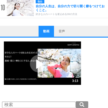
告白
10
自分の人生は、自分の力で切り開く癖をつけてお
くこと。
好きな人のハートを射止める30の方法
動画
音声
ストレス対策
1
他人と比べない。
いっそのこと、他人を見ない。
いらいらしない人になる30の方法
プラス思考
2
ポジティブになれない原因は、行動しないから。
ポジティブ思考になる30の方法
ストレス対策
3
人生、なんとかなるもの。
3:13
気楽に生きる30の方法
1.0倍速 （756KB 3分13秒）
1.5倍速 （505KB 2分8秒）
自分磨き
4
器の大きい人は、怒りを優しさで表現する。
2.0倍速 （379KB 1分36秒）
器の大きい人になる30の方法