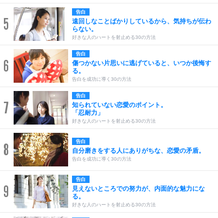
告白
5
遠回しなことばかりしているから、気持ちが伝わ
らない。
好きな人のハートを射止める30の方法
告白
6
傷つかない片思いに逃げていると、いつか後悔す
る。
告白を成功に導く30の方法
告白
7
知られていない恋愛のポイント。
「忍耐力」
好きな人のハートを射止める30の方法
告白
8
自分磨きをする人にありがちな、恋愛の矛盾。
告白を成功に導く30の方法
告白
9
見えないところでの努力が、内面的な魅力にな
る。
好きな人のハートを射止める30の方法