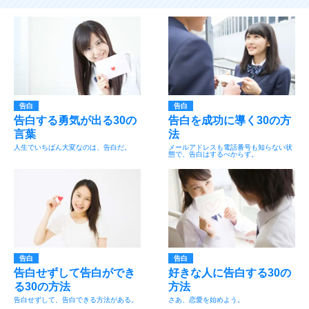
告白
告白
告白する勇気が出る30の
告白を成功に導く30の方
言葉
法
人生でいちばん大変なのは、告白だ。
メールアドレスも電話番号も知らない状
態で、告白はするべからず。
告白
告白
告白せずして告白ができ
好きな人に告白する30の
る30の方法
方法
告白せずして、告白できる方法がある。
さあ、恋愛を始めよう。