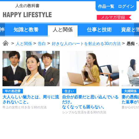
人生の教科書
作品一覧
ログイン
メルマガ登録
神
知識
と
教養
人
と
関係
仕事
と
技術
資産
と
人と関係
告白
好きな人のハートを射止める30の方法
愚痴・
年の差恋愛
住まい
夫婦関係
大人らしい魅力とは、周りに流
自分が必要だと思い込んでいる
妻の愚痴
されないこと。
だけ。
た返事が
なくなっても困らない。
年上の女性と付き合う30の方法
妻が心がけ
シンプルな生活を送る30の方法