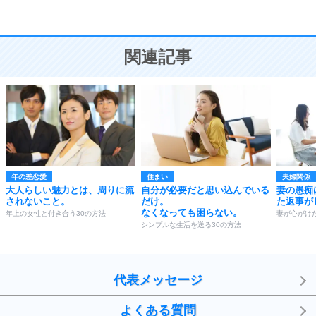
恋愛学
10
人を好きになったら、まず相手を徹底的に信じる
ことが大切。
恋する人が知っておきたい30の大切なこと
関連記事
年の差恋愛
住まい
夫婦関係
大人らしい魅力とは、周りに流
自分が必要だと思い込んでいる
妻の愚痴
されないこと。
だけ。
た返事が
なくなっても困らない。
年上の女性と付き合う30の方法
妻が心がけ
シンプルな生活を送る30の方法
代表メッセージ
よくある質問