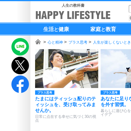
人生の教科書
生活
健康
家庭
教育
と
と
心と精神
プラス思考
人生が楽しくないとき
プラス思考
プラス思考
たまにはティッシュ配りのテ
あなたに足り
ィッシュを、受け取ってみま
を外す習慣。
せんか。
暮らしに遊び心を
イデア
日常に点在する幸せに気づく30の視
点