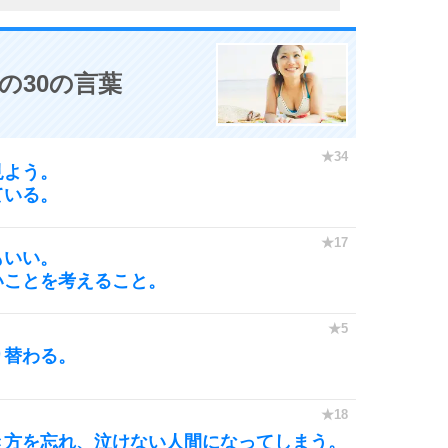
の30の言葉
見よう。
ている。
もいい。
いことを考えること。
り替わる。
き方を忘れ、泣けない人間になってしまう。