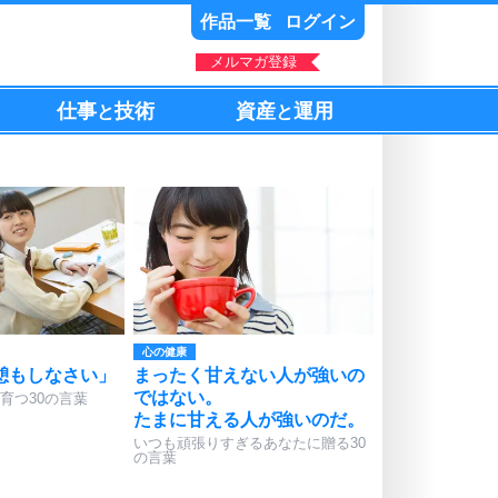
作品一覧
ログイン
メルマガ登録
仕事
技術
資産
運用
と
と
心の健康
憩もしなさい」
まったく甘えない人が強いの
ではない。
育つ30の言葉
たまに甘える人が強いのだ。
いつも頑張りすぎるあなたに贈る30
の言葉