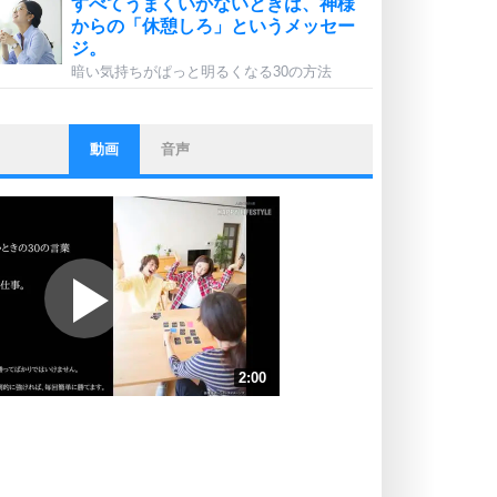
すべてうまくいかないときは、神様
からの「休憩しろ」というメッセー
ジ。
暗い気持ちがぱっと明るくなる30の方法
動画
音声
ストレス対策
他人と比べない。
いっそのこと、他人を見ない。
いらいらしない人になる30の方法
プラス思考
ポジティブになれない原因は、行動
しないから。
ポジティブ思考になる30の方法
ストレス対策
2:00
人生、なんとかなるもの。
気楽に生きる30の方法
速 （470KB 2分0秒）
速 （314KB 1分20秒）
自分磨き
器の大きい人は、怒りを優しさで表
速 （235KB 1分0秒）