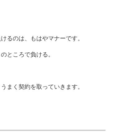
2.5倍
3.0倍
3.5倍
5
4.0倍
負けるのは、もはやマナーです。
りのところで負ける。
6
。
、うまく契約を取っていきます。
7
8