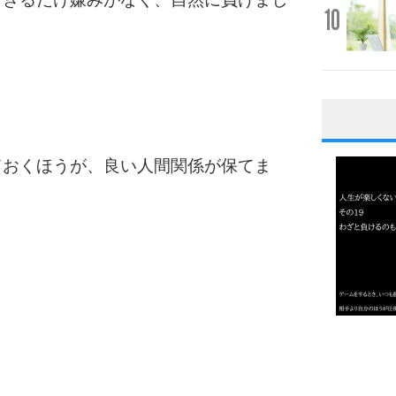
10
1
ておくほうが、良い人間関係が保てま
2
3
1.0倍
1.5倍
4
2.0倍