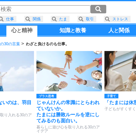
仕事
関係
たま
取引
ストレス
心
精神
知識
教養
人
関係
と
と
と
の30の言葉
わざと負けるのも仕事。
プラス思考
子育て
ないのは、羽目
じゃんけんの常識にとらわれ
「たまには休
ていないか。
子どもがすくすく
たまには勝敗ルールを逆にし
取り入れる30のア
てみるのも面白い。
暮らしに遊び心を取り入れる30のア
イデア