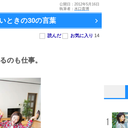
公開日：2012年5月16日
執筆者：
水口貴博
いときの
30の言葉
るのも仕事。
1