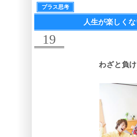
プラス思考
人生が楽しくな
19
わざと負け