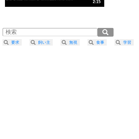
3
人生、なんとかなるもの。
2:15
気楽に生きる30の方法
1.0倍速 （528KB 2分15秒）
1.5倍速 （353KB 1分30秒）
自分磨き
4
器の大きい人は、怒りを優しさで表現する。
2.0倍速 （265KB 1分7秒）
器の大きい人になる30の方法
2.5倍速 （212KB 54秒）
要求
飼い主
無視
食事
学習
3.0倍速 （177KB 45秒）
プラス思考
5
ネガティブな人は、複雑に考える。
3.5倍速 （152KB 38秒）
ポジティブな人は、シンプルに考える。
4.0倍速 （133KB 33秒）
ポジティブ思考になる30の方法
ストレス対策
6
価値観を捨てると、いらいらも消える。
いらいらしない人になる30の方法
プラス思考
7
気持ちはなくていいから、とにかく癖にしてしま
う。
ポジティブ思考になる30の方法
自分磨き
8
いらない物は、徹底的に捨てる。