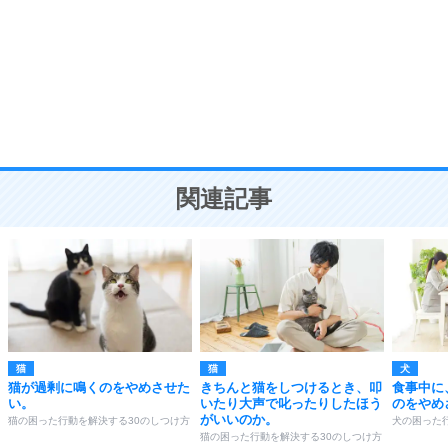
気品と美しさを身につける30の方法
勉強法
9
謙虚な人こそ、本当に強い人。
頭の使い方がうまくなる30の方法
恋愛学
10
人を好きになったら、まず相手を徹底的に信じる
ことが大切。
恋する人が知っておきたい30の大切なこと
関連記事
猫
猫
犬
猫が過剰に鳴くのをやめさせた
きちんと猫をしつけるとき、叩
食事中に
い。
いたり大声で叱ったりしたほう
のをやめ
がいいのか。
猫の困った行動を解決する30のしつけ方
犬の困った
猫の困った行動を解決する30のしつけ方