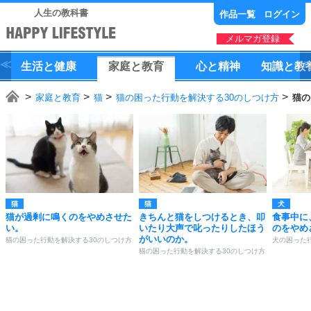
人生の教科書
作品一覧
ログイン
メルマガ登録
生活
と
健康
家庭
と
教育
心
と
精神
知識
と
教
家庭と教育
猫
猫の困った行動を解決する30のしつけ方
猫の
猫
猫
犬
猫が過剰に鳴くのをやめさせた
きちんと猫をしつけるとき、叩
食事中に
い。
いたり大声で叱ったりしたほう
のをやめ
がいいのか。
猫の困った行動を解決する30のしつけ方
犬の困った
猫の困った行動を解決する30のしつけ方