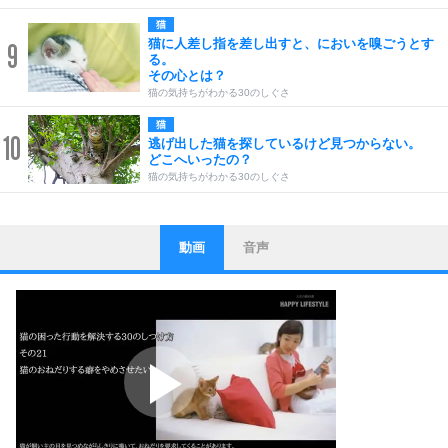
猫
猫に人差し指を差し出すと、においを嗅ごうとす
9
る。
その心とは？
猫の気持ちがわかる30のしぐさ
猫
10
逃げ出した猫を探しているけど見つからない。
どこへいったの？
猫の気持ちがわかる30のしぐさ
動画
音声
ストレス対策
1
他人と比べない。
いっそのこと、他人を見ない。
いらいらしない人になる30の方法
プラス思考
2
ポジティブになれない原因は、行動しないから。
ポジティブ思考になる30の方法
ストレス対策