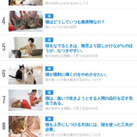
猫の気持ちがわかる30のしぐさ
猫
4
猫はどうしていつも無表情なの？
猫についての30の質問
猫
5
頭をなでるときは、無言より話しかけながらのほ
うが、なつきやすい。
猫の気持ちを理解して育てる30の方法
猫
6
猫が過剰に鳴くのをやめさせたい。
猫の困った行動を解決する30のしつけ方
猫
7
猫は、急いで生きようとする人間の品行を正す先
生である。
猫の気持ちを理解して育てる30の方法
猫
8
猫を上手にしつける方法には、頭を使った工夫が
必要。
猫の困った行動を解決する30のしつけ方