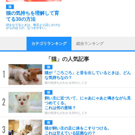
猫
猫の気持ちを理解して育
てる30の方法
頭をなでるときは、無言より話しかけな
がらのほうが、なつきやすい。
カテゴリランキング
総合ランキング
「
猫
」の人気記事
猫
1
猫が「ごろごろ」と音を出しているときは、どん
な気持ちなの？
猫の気持ちがわかる30のしぐさ
猫
飼い主に近づいて、にゃあにゃあと鳴きながら見
2
つめてくる。
これは何の意味？
猫の気持ちがわかる30のしぐさ
猫
3
猫が飼い主の足に体をこすりつける。
これは甘えている証拠なの？